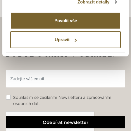
Zobrazit detaily
Povolit vše
ZAJÍMAJÍ VÁS LUXUSNÍ
Upravit
HODINKY A ŠPERKY?
BUĎTE S NÁMI V OBRAZE.
Souhlasím se zasíláním Newsletteru a zpracováním
osobních dat.
Odebírat newsletter