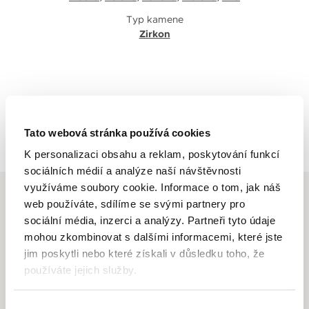
Typ kamene
Zirkon
Zpět na výpis
Tato webová stránka používá cookies
K personalizaci obsahu a reklam, poskytování funkcí
sociálních médií a analýze naší návštěvnosti
využíváme soubory cookie. Informace o tom, jak náš
web používáte, sdílíme se svými partnery pro
sociální média, inzerci a analýzy. Partneři tyto údaje
mohou zkombinovat s dalšími informacemi, které jste
ALTMAN JEWELLERY
jim poskytli nebo které získali v důsledku toho, že
používáte jejich služby.
Altman Jewellery