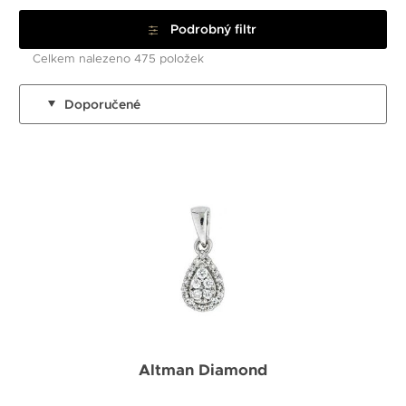
Podrobný filtr
Celkem nalezeno 475 položek
Doporučené
Altman Diamond