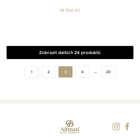
18 590 Kč
Zobrazit dalších 24 produktů
...
1
2
3
4
20