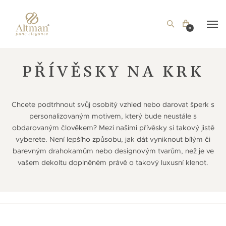
0
PŘÍVĚSKY NA KRK
Chcete podtrhnout svůj osobitý vzhled nebo darovat šperk s
personalizovaným motivem, který bude neustále s
obdarovaným člověkem? Mezi našimi přívěsky si takový jistě
vyberete. Není lepšího způsobu, jak dát vyniknout bílým či
barevným drahokamům nebo designovým tvarům, než je ve
vašem dekoltu doplněném právě o takový luxusní klenot.