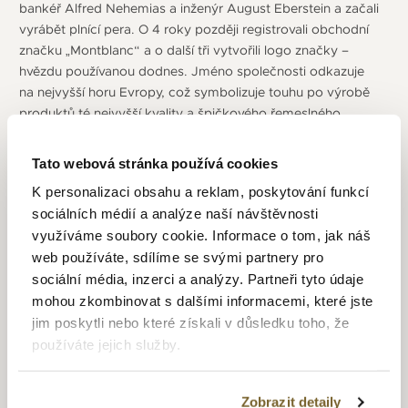
bankéř Alfred Nehemias a inženýr August Eberstein a začali
vyrábět plnící pera. O 4 roky později registrovali obchodní
značku „Montblanc“ a o další tři vytvořili logo značky –
hvězdu používanou dodnes. Jméno společnosti odkazuje
na nejvyšší horu Evropy, což symbolizuje touhu po výrobě
produktů té nejvyšší kvality a špičkového řemeslného
zpracování. V roce 1997 byla založena společnost Montblanc
Montre S.A. ve městě Le Locle, které je srdcem švýcarského
Tato webová stránka používá cookies
hodinářského průmyslu. Soustředila se přitom na udržení
K personalizaci obsahu a reklam, poskytování funkcí
filozofie značky, a to mistrovského řemesla a uspokojení
sociálních médií a analýze naší návštěvnosti
vysokých požadavků kladených na hodinky Meisterstück.
využíváme soubory cookie. Informace o tom, jak náš
V roce 2007 firma obohatila svojí nabídku hodinářských
web používáte, sdílíme se svými partnery pro
strojků vytvořením institutu Minerva de Recherche en Haute
sociální média, inzerci a analýzy. Partneři tyto údaje
Horlogerie at Villeret ve Švýcarsku. Tím zároveň získala
bohaté zkušenosti malé manufaktury Minervy, která vyráběla
mohou zkombinovat s dalšími informacemi, které jste
strojky od roku 1858.
jim poskytli nebo které získali v důsledku toho, že
používáte jejich služby.
Zobrazit detaily