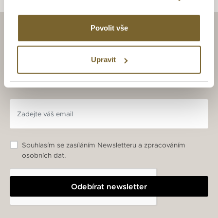
Povolit vše
ZAJÍMAJÍ VÁS LUXUSNÍ
HODINKY A ŠPERKY?
Upravit
BUĎTE S NÁMI V OBRAZE.
Souhlasím se zasíláním Newsletteru a zpracováním
osobních dat.
Odebírat newsletter