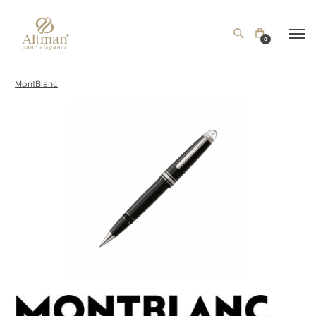
0
MontBlanc