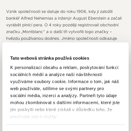
Vznik společnosti se datuje do roku 1906, kdy ji založili
bankéř Alfred Nehemias a inženýr August Eberstein a začali
vyrábět plnící pera. O 4 roky později registrovali obchodní
značku „Montblanc“ a o další tři vytvořili logo značky –
hvězdu používanou dodnes. Jméno společnosti odkazuje
na nejvyšší horu Evropy, což symbolizuje touhu po výrobě
produktů té nejvyšší kvality a špičkového řemeslného
Tato webová stránka používá cookies
zpracování. V roce 1997 byla založena společnost Montblanc
Montre S.A. ve městě Le Locle, které je srdcem švýcarského
K personalizaci obsahu a reklam, poskytování funkcí
hodinářského průmyslu. Soustředila se přitom na udržení
sociálních médií a analýze naší návštěvnosti
filozofie značky, a to mistrovského řemesla a uspokojení
využíváme soubory cookie. Informace o tom, jak náš
vysokých požadavků kladených na hodinky Meisterstück.
web používáte, sdílíme se svými partnery pro
V roce 2007 firma obohatila svojí nabídku hodinářských
sociální média, inzerci a analýzy. Partneři tyto údaje
strojků vytvořením institutu Minerva de Recherche en Haute
mohou zkombinovat s dalšími informacemi, které jste
Horlogerie at Villeret ve Švýcarsku. Tím zároveň získala
jim poskytli nebo které získali v důsledku toho, že
bohaté zkušenosti malé manufaktury Minervy, která vyráběla
používáte jejich služby.
strojky od roku 1858.