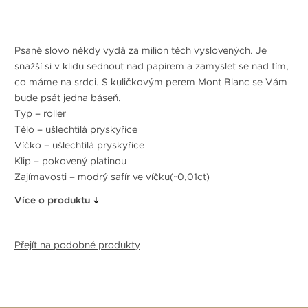
Psané slovo někdy vydá za milion těch vyslovených. Je
snažší si v klidu sednout nad papírem a zamyslet se nad tím,
co máme na srdci. S kuličkovým perem Mont Blanc se Vám
bude psát jedna báseň.
Typ – roller
Tělo – ušlechtilá pryskyřice
Víčko – ušlechtilá pryskyřice
Klip – pokovený platinou
Zajímavosti – modrý safír ve víčku(~0,01ct)
Více o produktu
Přejít na podobné produkty