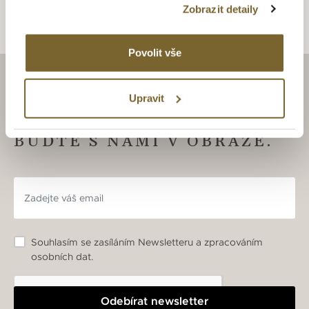
Zobrazit detaily
Povolit vše
Upravit
ZAJÍMAJÍ VÁS LUXUSNÍ
HODINKY A ŠPERKY?
BUĎTE S NÁMI V OBRAZE.
Souhlasím se zasíláním Newsletteru a zpracováním
osobních dat.
Odebírat newsletter