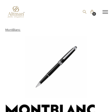
0
MontBlanc