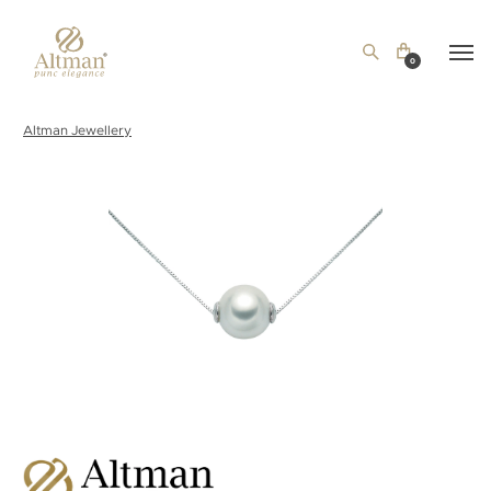
0
Altman Jewellery