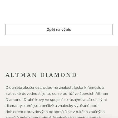
Zpět na výpis
ALTMAN DIAMOND
Dlouhletá zkušenost, odborné znalosti, láska k řemeslu a
zlatnické dovednosti je to, co se odráží ve špercích Altman
Diamond. Drahé kovy ve spojení s krásnými a ušlechtilými
diamanty, které jsou pečlivě a znalecky vybírané pod
dohledem opravdových odborníků se v rukách zručných
zlatníků mění v opravdové šperkařské skvosty vhodné