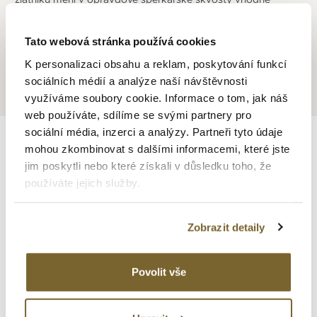
obdivu. Šperky v nadčasovém designu s puncem grácie a
elegance.
Tato webová stránka používá cookies
K personalizaci obsahu a reklam, poskytování funkcí
sociálních médií a analýze naší návštěvnosti
využíváme soubory cookie. Informace o tom, jak náš
web používáte, sdílíme se svými partnery pro
sociální média, inzerci a analýzy. Partneři tyto údaje
mohou zkombinovat s dalšími informacemi, které jste
DOPORUČUJEME
jim poskytli nebo které získali v důsledku toho, že
používáte jejich služby.
Zobrazit detaily
Povolit vše