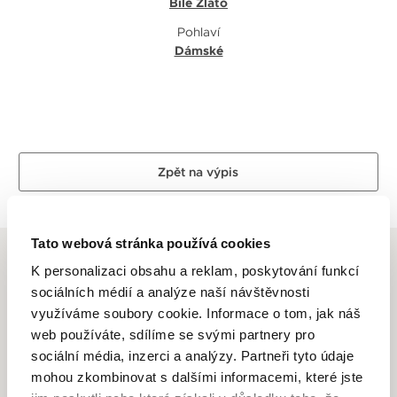
Bílé Zlato
Pohlaví
Dámské
Zpět na výpis
Tato webová stránka používá cookies
K personalizaci obsahu a reklam, poskytování funkcí
sociálních médií a analýze naší návštěvnosti
využíváme soubory cookie. Informace o tom, jak náš
ALTMAN DIAMOND
web používáte, sdílíme se svými partnery pro
sociální média, inzerci a analýzy. Partneři tyto údaje
Dlouhletá zkušenost, odborné znalosti, láska k řemeslu a
mohou zkombinovat s dalšími informacemi, které jste
zlatnické dovednosti je to, co se odráží ve špercích Altman