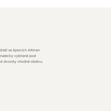
odráží ve špercích Altman
 znalecky vybírané pod
ké skvosty vhodné obdivu.