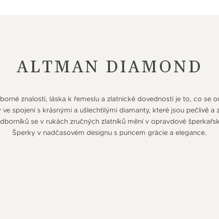
ALTMAN DIAMOND
orné znalosti, láska k řemeslu a zlatnické dovednosti je to, co se 
e spojení s krásnými a ušlechtilými diamanty, které jsou pečlivě a
orníků se v rukách zručných zlatníků mění v opravdové šperkařs
Šperky v nadčasovém designu s puncem grácie a elegance.