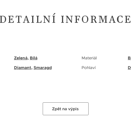
DETAILNÍ INFORMAC
Zelená
,
Bílá
Materiál
B
Diamant
,
Smaragd
Pohlaví
D
Zpět na výpis