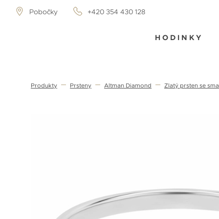
Pobočky
+420 354 430 128
HODINKY
Produkty
Prsteny
Altman Diamond
Zlatý prsten se s