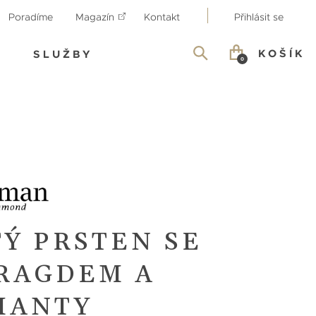
Poradíme
Magazín
Kontakt
Přihlásit se
KOŠÍK
SLUŽBY
0
Ý PRSTEN SE
RAGDEM A
MANTY