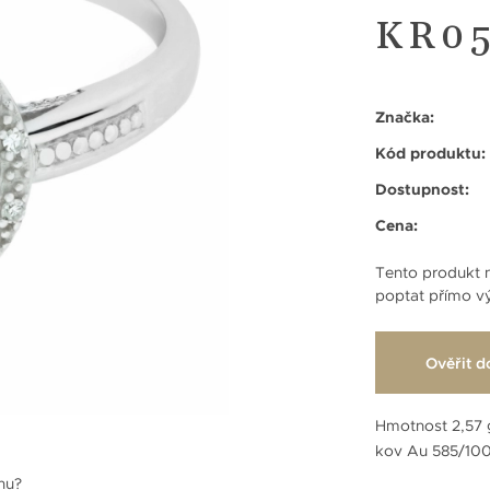
KR05
Značka:
Kód produktu:
Dostupnost:
Cena:
Tento produkt n
poptat přímo vý
Ověřit d
Hmotnost 2,57 
kov Au 585/10
enu?