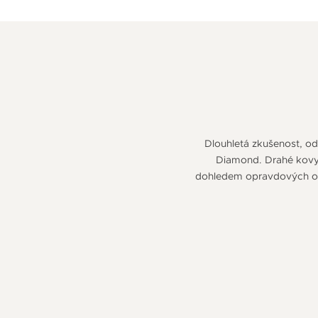
Dlouhletá zkušenost, odb
Diamond. Drahé kovy v
dohledem opravdových odb