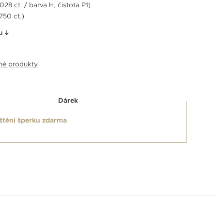
28 ct. / barva H, čistota P1)
750 ct.)
u
bné produkty
Dárek
štění šperku zdarma