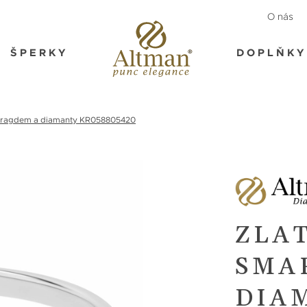
O nás
ŠPERKY
DOPLŇKY
maragdem a diamanty KR058805420
ZLAT
SMA
DIA