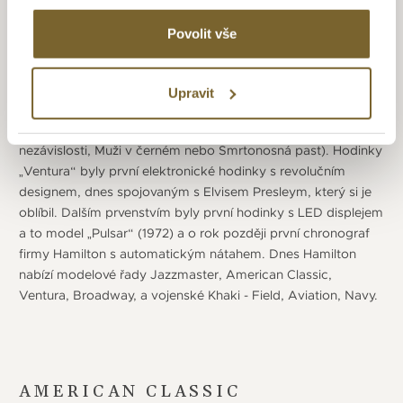
pádem i na rukou Hollywoodských filmových hvězd. První
film s hodinkami Hamilton byl „The Frogmen“ s modelem
Povolit vše
Frogman. Dalším filmem byl v roce 1961 „Blue Hawaii“, kde
se objevil model Ventura na ruce Elvise Presleyho a dalším
slavným filmem byl „2001: Vesmírná odysea“. Spojení
Upravit
filmového průmyslu a Hamiltonu přetrvává až do dnešní
doby, kdy se už objevily ve více než 450 filmech (Den
nezávislosti, Muži v černém nebo Smrtonosná past). Hodinky
„Ventura“ byly první elektronické hodinky s revolučním
designem, dnes spojovaným s Elvisem Presleym, který si je
oblíbil. Dalším prvenstvím byly první hodinky s LED displejem
a to model „Pulsar“ (1972) a o rok později první chronograf
firmy Hamilton s automatickým nátahem. Dnes Hamilton
nabízí modelové řady Jazzmaster, American Classic,
Ventura, Broadway, a vojenské Khaki - Field, Aviation, Navy.
AMERICAN CLASSIC