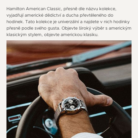
Hamilton American Classic, přesně dle názvu kolekce,
vyjadřují americké dědictví a ducha převtěleného do
hodinek. Tato kolekce je univerzální a najdete v nich hodinky
přesně podle svého gusta. Objevte široký výběr s americkým
klasickým stylem, objevte americkou klasiku.