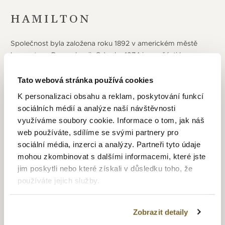
HAMILTON
Společnost byla založena roku 1892 v americkém městě
Lancaster v Pennsylvanii. Od roku 1974 je součásti koncernu
Swatch a má sídlo ve švýcarském Bielu, s tímto došlo i k
přesunu výroby do Švýcarska. Velmi brzy se stal největším
Tato webová stránka používá cookies
dodavatelem hodinek pro rychle se rozvíjející železnice v
K personalizaci obsahu a reklam, poskytování funkcí
USA, čímž jeho velmi přesné hodinky získaly přezdívku
sociálních médií a analýze naší návštěvnosti
„hodinky s železniční přesností“. Při obou světových válkách
využíváme soubory cookie. Informace o tom, jak náš
byl Hamilton hlavním dodavatelem hodinek pro americkou
web používáte, sdílíme se svými partnery pro
armádu, což ovšem v roce 1942 vyústilo v přerušení
sociální média, inzerci a analýzy. Partneři tyto údaje
dodávek na civilní trh, který trval až do konce války. S
mohou zkombinovat s dalšími informacemi, které jste
rozvojem letectví začala používat hodinky Hamilton i
jim poskytli nebo které získali v důsledku toho, že
Americká letecká pošta při letech mezi Washigtonem a New
používáte jejich služby.
Yorkem. A od roku 1930 se firma stala dokonce oficiálním
dodavatelem hodinek pro komerční lety v USA. I dnes jsou
hodinky Hamilton oblíbené mezi profesionálními letci. Po
Zobrazit detaily
válce se začaly hodinky Hamilton objevovat ve filmech a tím