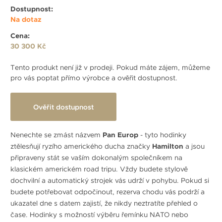
Dostupnost:
Na dotaz
Cena:
30 300 Kč
Tento produkt není již v prodeji. Pokud máte zájem, můžeme
pro vás poptat přímo výrobce a ověřit dostupnost.
Ověřit dostupnost
Nenechte se zmást názvem
Pan Europ
- tyto hodinky
ztělesňují ryzího amerického ducha značky
Hamilton
a jsou
připraveny stát se vaším dokonalým společníkem na
klasickém americkém road tripu. Vždy budete stylově
dochvilní a automatický strojek vás udrží v pohybu. Pokud si
budete potřebovat odpočinout, rezerva chodu vás podrží a
ukazatel dne s datem zajistí, že nikdy neztratíte přehled o
čase. Hodinky s možností výběru řemínku NATO nebo