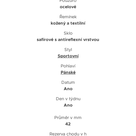
Pouzdro
ocelové
Řemínek
kožený a textilní
Sklo
safírové s antireflexní vrstvou
Styl
Sportovní
Pohlaví
Pánské
Datum
Ano
Den v týdnu
Ano
Průměr v mm
42
Rezerva chodu v h