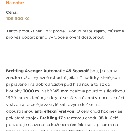
Na dotaz
Cena:
106 500 Kč
Tento produkt není již v prodeji. Pokud máte zájem, můžeme
pro vás poptat přímo výrobce a ověřit dostupnost.
Breitling Avenger Automatic 45 Seawolf
jsou, jak sama
značka uvádí, výrazné robustní „pilotní“ hodinky, které jsou
připravené i na dobrodružství pod hladinou a to až do
hloubky
3000 m
. Nabízí
45 mm
ocelové pouzdro s tloušťkou
18.39 mm v kterém je ukryt číselník s ručkami s luminiscenční
vrstvou a to celé je zakryté safírovým sklíčkem s
oboustrannou
antireflexní vrstvou
. O celý chod hodinek se
pak stará strojek
Breitling 17
s rezervou chodu
38 h
. Celé
pouzdro je usazeno na koženém řemínku se zapínáním na