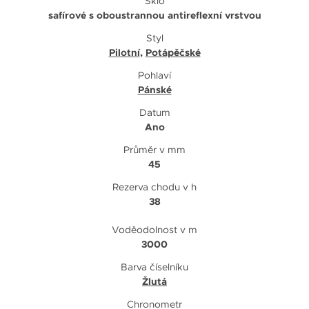
Sklo
safírové s oboustrannou antireflexní vrstvou
Styl
Pilotní
,
Potápěčské
Pohlaví
Pánské
Datum
Ano
Průměr v mm
45
Rezerva chodu v h
38
Voděodolnost v m
3000
Barva číselníku
Žlutá
Chronometr