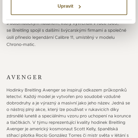
zeměkouli se speciálním chronografem Cosmonaute,
Upravit
vybaveným čtyřiadvacetihodinovým zobrazením času.
Ve velkém závodu o prvenství v oblasti chronografu
s automatickým nátahem, který vyvrcholil v roce 1969,
se Breitling spojil s dalšími švýcarskými firmami a společné
úsilí přineslo legendární Calibre 11, umístěný v modelu
Chrono-matic.
AVENGER
Hodinky Breitling Avenger se inspirují odkazem průkopníků
letectví. Každý model je vytvořen pro soudobé vzdušné
dobrodruhy a je výrazný a masivní jako jeho název. Jedná se
o nástroj plný akce, který lze používat v rukavicích díky
zdrsnělé lunetě a speciálnímu vzoru pro uchopení na korunce
a tlačítkách. V týmu reprezentující kvality hodinek Breitling
Avenger je americký kosmonaut Scott Kelly, španělská
stíhací pilotka Rocío González Torres či mistr světa v létání s