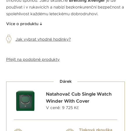
trnovou sponou. Jako skutečné
Breitling Avenger
je lze
používat i v rukavicích a nabízí bezkonkurenční bezpečnost a
spolehlivost každému leteckému dobrodruhovi.
Více o produktu
Jak vybrat vhodné hodinky?
Přejít na podobné produkty
Dárek
Natahovač Cub Single Watch
Winder With Cover
V ceně: 9 725 Kč
Tlaková zkouška