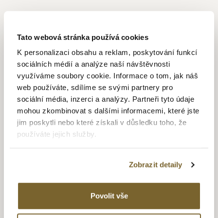
BREITLING
Tato webová stránka používá cookies
Založil ji v roce 1884 teprve čtyřiadvacetiletý Léon Breitling
K personalizaci obsahu a reklam, poskytování funkcí
v St.Imier, aby mohl vyrábět časoměrné přístroje
a průmyslová měřidla, později se přestěhovala do La Chaux-
sociálních médií a analýze naší návštěvnosti
de-Fonds. V roce 1915, když už společnost vedl syn
využíváme soubory cookie. Informace o tom, jak náš
zakladatele Gaston Breitling, začala dodávat první
web používáte, sdílíme se svými partnery pro
chronografy vojenským pilotům. V roce 1915 uvedla na trh
sociální média, inzerci a analýzy. Partneři tyto údaje
první náramkové
hodinky
s nezávislým tlačítkem
mohou zkombinovat s dalšími informacemi, které jste
chronografu, v roce 1934 pak přichází dvoutlačítkové
jim poskytli nebo které získali v důsledku toho, že
chronografy: druhé tlačítko umožňovalo nulování sčítačů. Už
používáte jejich služby.
ve čtyřicátých letech se na hodinkách Breitling
Chronomat
objevilo logaritmické pravítko a v roce 1952 se pak
k zákazníkům dostal proslulý
Navitimer
, označovaný jako
Zobrazit detaily
„navigační počítač“. Právě díky pravítku, přenesenému
na lunetu hodinek, dokázali letci provádět výpočty spotřeby
Povolit vše
paliva, doletu či úhlu klesání. O deset let později přišel věk
dobývání vesmíru a astronaut Scott Carpenter obletěl