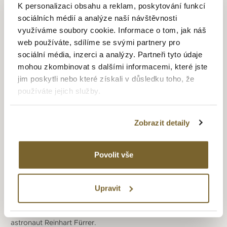
K personalizaci obsahu a reklam, poskytování funkcí
sociálních médií a analýze naší návštěvnosti
BELL & ROSS
využíváme soubory cookie. Informace o tom, jak náš
web používáte, sdílíme se svými partnery pro
Firmu Bell & Ross založili v roce 1992 Carlos A. Rosillo
sociální média, inzerci a analýzy. Partneři tyto údaje
a Bruno Belamich. Jejich cílem bylo vytvořit
hodinky
vhodné
mohou zkombinovat s dalšími informacemi, které jste
do extrémních podmínek, kterým musí profesionálové
jim poskytli nebo které získali v důsledku toho, že
v různých oborech čelit. A to od pilotů, potápěčů (Hydromax
používáte jejich služby.
s vodotěsností do 11 100m), vojáků, až po pyrotechniky
(Demineur, které jsou antimagnetické). Podle potřeb různých
profesionálů se kterými při návrhu hodinek spolupracuje,
Zobrazit detaily
vytvořila firma několik modelových řad. Základem pro návrh
hodinek Bell & Ross jsou čtyři principy – funkčnost, čitelnost,
přesnost a spolehlivost. Tento důraz na funkčnost se poté
Povolit vše
odráží i ve tvaru a vzhledu hodinek. Ve Francii spolupracuje
firma např. s elitní jednotkou policie – RAID, s elitní
protiteroristickou jednotkou – GIGN, s pyrotechniky civilní
Upravit
obrany a s armádou (hlavně letectvo). Hodinky této firmy
byly i ve vesmíru, měl je v průběhu mise „Spacelab“ německý
astronaut Reinhart Fürrer.