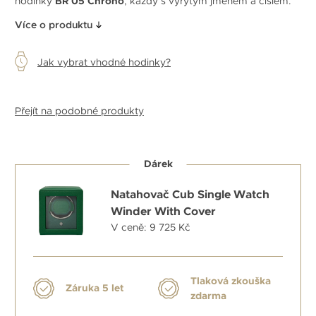
hodinky
BR 05 Chrono
, každý s vyrytým jménem a číslem.
Více o produktu
Jak vybrat vhodné hodinky?
Přejít na podobné produkty
Dárek
Natahovač Cub Single Watch
Winder With Cover
V ceně: 9 725 Kč
Tlaková zkouška
Záruka 5 let
zdarma