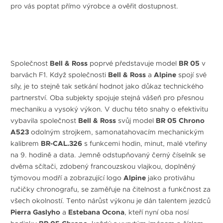
pro vás poptat přímo výrobce a ověřit dostupnost.
Společnost
Bell & Ross
poprvé představuje model
BR 05
v
barvách F1. Když společnosti
Bell & Ross
a
Alpine
spojí své
síly, je to stejně tak setkání hodnot jako důkaz technického
partnerství. Oba subjekty spojuje stejná vášeň pro přesnou
mechaniku a vysoký výkon. V duchu této snahy o efektivitu
vybavila společnost
Bell & Ross
svůj model
BR 05 Chrono
A523
odolným strojkem, samonatahovacím mechanickým
kalibrem
BR-CAL.326
s funkcemi hodin, minut, malé vteřiny
na 9. hodině a data. Jemně odstupňovaný černý číselník se
dvěma sčítači, zdobený francouzskou vlajkou, doplněný
týmovou modří a zobrazující logo
Alpine
jako protiváhu
ručičky chronografu, se zaměřuje na čitelnost a funkčnost za
všech okolností. Tento nárůst výkonu je dán talentem jezdců
Pierra Gaslyho
a
Estebana Ocona
, kteří nyní oba nosí