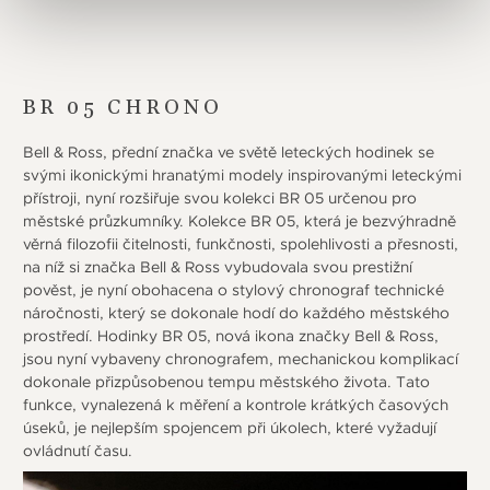
BR 05 CHRONO
Bell & Ross, přední značka ve světě leteckých hodinek se
svými ikonickými hranatými modely inspirovanými leteckými
přístroji, nyní rozšiřuje svou kolekci BR 05 určenou pro
městské průzkumníky. Kolekce BR 05, která je bezvýhradně
věrná filozofii čitelnosti, funkčnosti, spolehlivosti a přesnosti,
na níž si značka Bell & Ross vybudovala svou prestižní
pověst, je nyní obohacena o stylový chronograf technické
náročnosti, který se dokonale hodí do každého městského
prostředí. Hodinky BR 05, nová ikona značky Bell & Ross,
jsou nyní vybaveny chronografem, mechanickou komplikací
dokonale přizpůsobenou tempu městského života. Tato
funkce, vynalezená k měření a kontrole krátkých časových
úseků, je nejlepším spojencem při úkolech, které vyžadují
ovládnutí času.