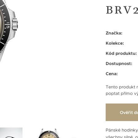
BRV
Značka:
Kolekce:
Kód produktu:
Dostupnost:
Cena:
Tento produkt n
poptat přímo vý
Ověřit d
Pánské hodink
všechny silné, 