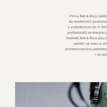
Firmu Bell & Ross založi
do extrémních podmínek
s vodotěsností do 11 100
profesionálů se kterými 
hodinek Bell & Ross jsou č
odráží i ve tvaru a vz
protiteroristickou jednotk
i ve ve