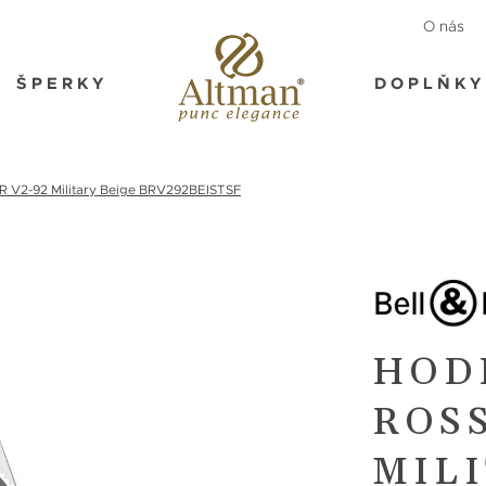
O nás
ŠPERKY
DOPLŇKY
R V2-92 Military Beige BRV292BEISTSF
HOD
ROSS
MIL