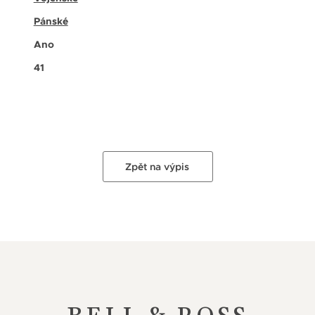
Pánské
Ano
41
Zpět na výpis