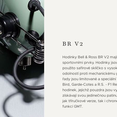
BR V2
Hodinky Bell & Ross BR V2 mají
sportovními prvky. Hodinky jso
použito safírové sklíčko s vy
odolností proti mechanickému 
řady jsou limitované a speciální
Bird, Garde-Cotes a R.S. - F1 
hodinek, jejichž pouzdra jsou 
získávají svou jedinečnou patin
jak tříručkové verze, tak i chr
funkcí GMT.