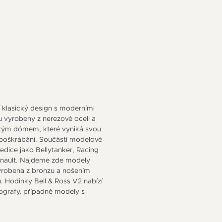
 klasický design s moderními
u vyrobeny z nerezové oceli a
sokým dómem, které vyniká svou
poškrábání. Součástí modelové
 edice jako Bellytanker, Racing
Renault. Najdeme zde modely
vyrobena z bronzu a nošením
u. Hodinky Bell & Ross V2 nabízí
onografy, případně modely s