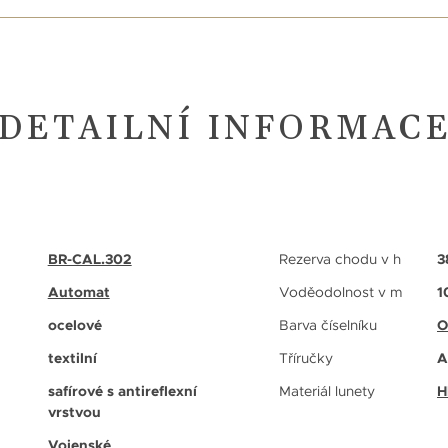
DETAILNÍ INFORMAC
BR-CAL.302
Rezerva chodu v h
3
Automat
Voděodolnost v m
1
ocelové
Barva číselníku
O
textilní
Tříručky
A
safírové s antireflexní
Materiál lunety
H
vrstvou
Vojenské