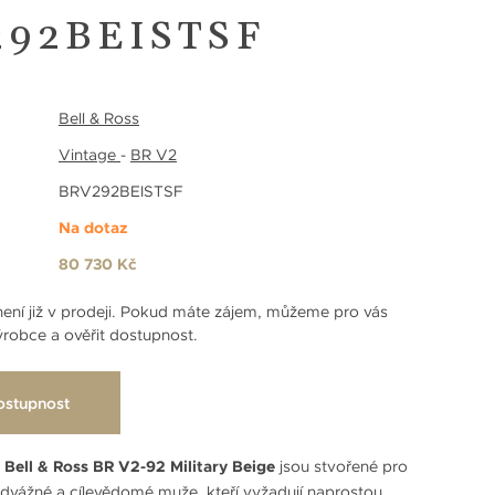
292BEISTSF
Bell & Ross
Vintage
-
BR V2
BRV292BEISTSF
Na dotaz
80 730 Kč
ení již v prodeji. Pokud máte zájem, můžeme pro vás
robce a ověřit dostupnost.
ostupnost
y
Bell & Ross BR V2-92 Military Beige
jsou stvořené pro
odvážné a cílevědomé muže, kteří vyžadují naprostou