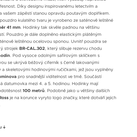
přesnost. Díky designu inspirovanému letectvím a
na vašem zápěstí stanou opravdu poutavým doplňkem.
pouzdro kulatého tvaru je vyrobeno ze saténově leštěné
měr 41 mm
. Hodinky tak skvěle padnou na většinu
tí. Pouzdro je dále doplněno elastickým plátěným
ténově leštěnou ocelovou sponou. Uvnitř pouzdra se
ý strojek
BR-CAL.302
, který slibuje rezervu chodu
hodin
. Pod vysoce odolným safírovým sklíčkem s
stvou se ukrývá béžový ciferník s černě lakovanými
xy a skeletovými hodinovými ručičkami, jež jsou vyplněny
uminova
pro snadnější viditelnost ve tmě. Součástí
malá datumovka mezi 4. a 5. hodinou. Hodinky mají
odotěsnost
100 metrů
. Podobně jako u většiny dalších
 Ross
je na korunce vyryto logo značky, které dotváří jejich
.
u