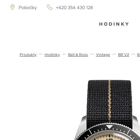
Pobočky
+420 354 430 128
HODINKY
Produkty
Hodinky
Bell & Ross
Vintage
BR V2
B