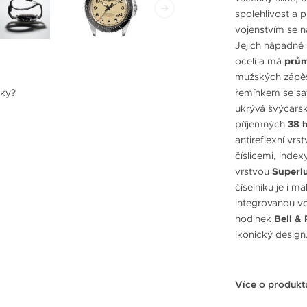
spolehlivost a 
vojenstvím se 
Jejich nápadné 
oceli a má
prů
mužských zápěs
nky?
řemínkem se sa
ukrývá švýcarsk
příjemných
38 
antireflexní vr
číslicemi, inde
vrstvou
Superl
číselníku je i 
integrovanou v
hodinek
Bell &
ikonický design
Více o produkt