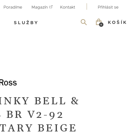
Poradíme
Magazín
Kontakt
Přihlásit se
KOŠÍK
SLUŽBY
0
INKY BELL &
 BR V2-92
ITARY BEIGE