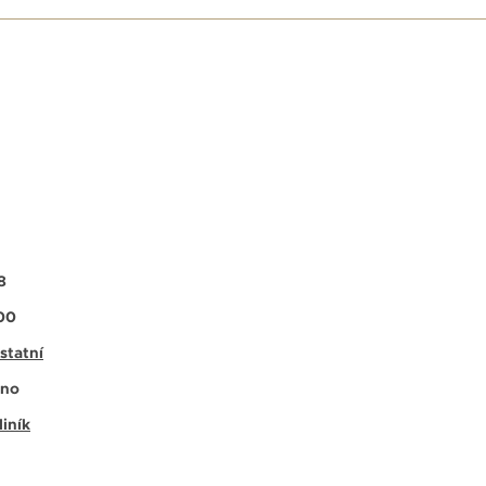
E
8
00
statní
no
liník