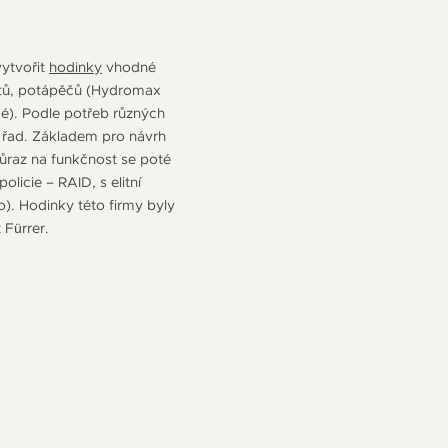
vytvořit
hodinky
vhodné
otů, potápěčů (Hydromax
ké). Podle potřeb různých
h řad. Základem pro návrh
 důraz na funkčnost se poté
olicie – RAID, s elitní
o). Hodinky této firmy byly
 Fürrer.