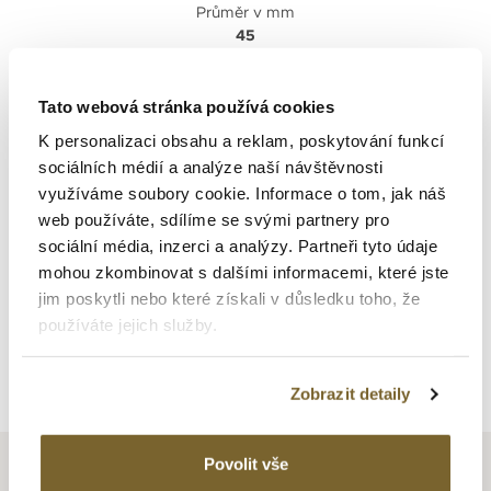
Průměr v mm
45
Rezerva chodu v h
42
Tato webová stránka používá cookies
Voděodolnost v m
K personalizaci obsahu a reklam, poskytování funkcí
100
sociálních médií a analýze naší návštěvnosti
Barva číselníku
využíváme soubory cookie. Informace o tom, jak náš
Skeleton
web používáte, sdílíme se svými partnery pro
sociální média, inzerci a analýzy. Partneři tyto údaje
mohou zkombinovat s dalšími informacemi, které jste
jim poskytli nebo které získali v důsledku toho, že
používáte jejich služby.
Zpět na výpis
Zobrazit detaily
Povolit vše