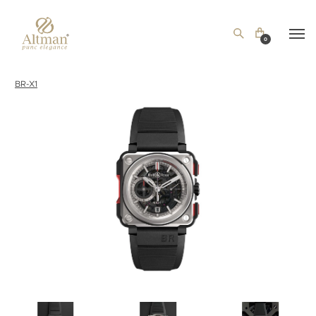
0
BR-X1