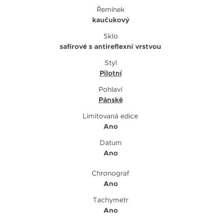
Řemínek
kaučukový
Sklo
safírové s antireflexní vrstvou
Styl
Pilotní
Pohlaví
Pánské
Limitovaná edice
Ano
Datum
Ano
Chronograf
Ano
Tachymetr
Ano