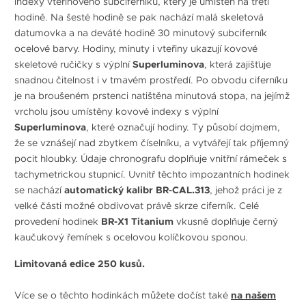
indexy vteřinového subciferníku, který je umístěn na třetí
hodině. Na šesté hodině se pak nachází malá skeletová
datumovka a na deváté hodině 30 minutový subciferník
ocelové barvy. Hodiny, minuty i vteřiny ukazují kovové
skeletové ručičky s výplní
Superluminova
, která zajišťuje
snadnou čitelnost i v tmavém prostředí. Po obvodu ciferníku
je na broušeném prstenci natištěna minutová stopa, na jejímž
vrcholu jsou umístěny kovové indexy s výplní
Superluminova
, které označují hodiny. Ty působí dojmem,
že se vznášejí nad zbytkem číselníku, a vytvářejí tak příjemný
pocit hloubky. Údaje chronografu doplňuje vnitřní rámeček s
tachymetrickou stupnicí. Uvnitř těchto impozantních hodinek
se nachází
automatický kalibr BR-CAL.313
, jehož práci je z
velké části možné obdivovat právě skrze ciferník. Celé
provedení hodinek
BR-X1 Titanium
vkusně doplňuje černý
kaučukový řemínek s ocelovou kolíčkovou sponou.
Limitovaná edice 250 kusů.
Více se o těchto hodinkách můžete dočíst také
na našem