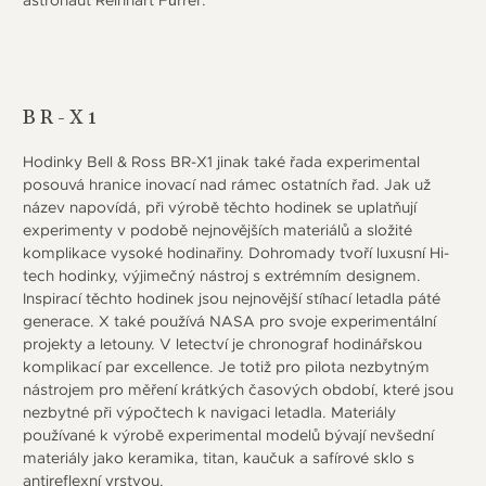
astronaut Reinhart Fürrer.
BR-X1
Hodinky Bell & Ross BR-X1 jinak také řada experimental
posouvá hranice inovací nad rámec ostatních řad. Jak už
název napovídá, při výrobě těchto hodinek se uplatňují
experimenty v podobě nejnovějších materiálů a složité
komplikace vysoké hodinařiny. Dohromady tvoří luxusní Hi-
tech hodinky, výjimečný nástroj s extrémním designem.
Inspirací těchto hodinek jsou nejnovější stíhací letadla páté
generace. X také používá NASA pro svoje experimentální
projekty a letouny. V letectví je chronograf hodinářskou
komplikací par excellence. Je totiž pro pilota nezbytným
nástrojem pro měření krátkých časových období, které jsou
nezbytné při výpočtech k navigaci letadla. Materiály
používané k výrobě experimental modelů bývají nevšední
materiály jako keramika, titan, kaučuk a safírové sklo s
antireflexní vrstvou.