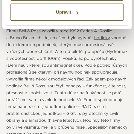
Upravit
BELL & ROSS
Firmu Bell & Ross založili v roce 1992 Carlos A. Rosillo
a Bruno Belamich. Jejich cílem bylo vytvořit
hodinky
vhodné
do extrémních podmínek, kterým musí profesionálové
v různých oborech čelit. A to od pilotů, potápěčů (Hydromax
s vodotěsností do 11 100m), vojáků, až po pyrotechniky
(Demineur, které jsou antimagnetické). Podle potřeb různých
profesionálů se kterými při návrhu hodinek spolupracuje,
vytvořila firma několik modelových řad. Základem pro návrh
hodinek Bell & Ross jsou čtyři principy – funkčnost, čitelnost,
přesnost a spolehlivost. Tento důraz na funkčnost se poté
odráží i ve tvaru a vzhledu hodinek. Ve Francii spolupracuje
firma např. s elitní jednotkou policie – RAID, s elitní
protiteroristickou jednotkou – GIGN, s pyrotechniky civilní
obrany a s armádou (hlavně letectvo). Hodinky této firmy
byly i ve vesmíru, měl je v průběhu mise „Spacelab“ německý