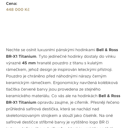
Cena:
448 000 Kč
Nechte se oslnit luxusními pánskými hodinkami
Bell & Ross
BR-X1
Titanium
. Tyto jedinečné hodinky dostaly do vínku
výrazné
45 mm
hranaté pouzdro z titanu s kulatým
rámečkem, jehož design je inspirován leteckými přístroji.
Pouzdro je chráněno před náhodnými nárazy černým
keramickým rámečkem. Ergonomicky navržená kolébková
tlačítka červené barvy jsou provedena ze stejného
keramického materiálu. Co vás ale na hodinkách
Bell & Ross
BR-X1
Titanium
opravdu zaujme, je ciferník. Přesněji řečeno
průhledná safírová destička, která se nachází nad
skeletonizovaným strojkem a slouží jako číselník. Na oné
safírové destičce stříbrné barvy je vytištěno logo BR či