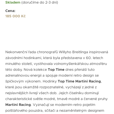
Skladem
(doručíme do 2-3 dní)
Cena:
185 000 Kč
Nekonvenční řada chronografů Willyho Breitlinga inspirovaná
závodními hodinkami, která byla představena v 60. letech
minulého století, vystihovala volnomyšlenkářskou atmosféru
této doby. Nová kolekce
Top Time
dnes přenáší tuto
adrenalinovou energii a spojuje moderní retro design se
špičkovým výkonem. Hodinky
Top Time Martini Racing
,
které jsou okamžitě rozpoznatelné, vycházejí z jedné z
nejslavnějších livrejí všech dob. Jejich číselníku dominují
charakteristické světle modré, tmavě modré a červené pruhy
Martini Racing
. Vyznačují se moderním-retro pojetím
polštářového pouzdra, sčítači a nezaměnitelným designem