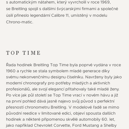
s automatickým nátahem, který vyvrcholil v roce 1969,
se Breitling spojil s dalšími švýcarskými firmami a společné
úsilí přineslo legendární Calibre 11, umístěný v modelu
Chrono-matic.
TOP TIME
Řada hodinek Breitling Top Time byla poprvé vydána v roce
1960 a rychle se stala symbolem mladé generace díky
svému nekonvenčnímu designu číselníku. Navrženy byly jako
moderní chronografy pro potřeby mladých a aktivních
profesionálů, ale svojí elegancí přitahovaly také mladé ženy.
Po více jak půl století se Top Time vrací v novém hávu a již
na první pohled dává jasně najevo svůj původ s perfektní
přesností chronometru Breitling. V modelové řadě se mimo
původní reedice v limitované edici, objeví spousta dalších
hodinek a některé připomenou skvělé automobily 60. let,
jako například Chevrolet Corvette, Ford Mustang a Shelby