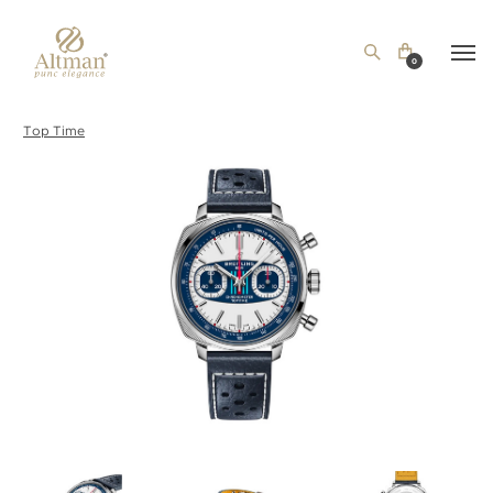
0
Top Time