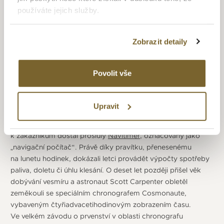
Založil ji v roce 1884 teprve čtyřiadvacetiletý Léon Breitling
používáte jejich služby.
v St.Imier, aby mohl vyrábět časoměrné přístroje
a průmyslová měřidla, později se přestěhovala do La Chaux-
Zobrazit detaily
de-Fonds. V roce 1915, když už společnost vedl syn
zakladatele Gaston Breitling, začala dodávat první
chronografy vojenským pilotům. V roce 1915 uvedla na trh
Povolit vše
první náramkové
hodinky
s nezávislým tlačítkem
chronografu, v roce 1934 pak přichází dvoutlačítkové
chronografy: druhé tlačítko umožňovalo nulování sčítačů. Už
Upravit
ve čtyřicátých letech se na hodinkách Breitling
Chronomat
objevilo logaritmické pravítko a v roce 1952 se pak
k zákazníkům dostal proslulý
Navitimer
, označovaný jako
„navigační počítač“. Právě díky pravítku, přenesenému
na lunetu hodinek, dokázali letci provádět výpočty spotřeby
paliva, doletu či úhlu klesání. O deset let později přišel věk
dobývání vesmíru a astronaut Scott Carpenter obletěl
zeměkouli se speciálním chronografem Cosmonaute,
vybaveným čtyřiadvacetihodinovým zobrazením času.
Ve velkém závodu o prvenství v oblasti chronografu