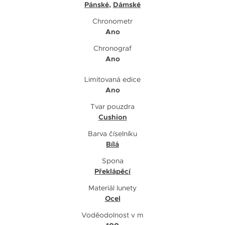
Pánské
,
Dámské
Chronometr
Ano
Chronograf
Ano
Limitovaná edice
Ano
Tvar pouzdra
Cushion
Barva číselníku
Bílá
Spona
Překlápěcí
Materiál lunety
Ocel
Voděodolnost v m