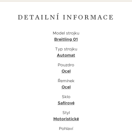
DETAILNÍ INFORMACE
Model strojku
Breitling 01
Typ strojku
Automat
Pouzdro
Ocel
Řemínek
Ocel
Sklo
Safírové
Styl
Motoristické
Pohlaví