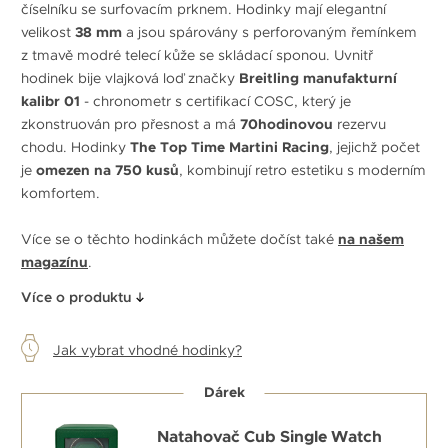
číselníku se surfovacím prknem. Hodinky mají elegantní
velikost
38 mm
a jsou spárovány s perforovaným řemínkem
z tmavě modré telecí kůže se skládací sponou. Uvnitř
hodinek bije vlajková loď značky
Breitling manufakturní
kalibr 01
- chronometr s certifikací COSC, který je
zkonstruován pro přesnost a má
70hodinovou
rezervu
chodu. Hodinky
The Top Time Martini Racing
, jejichž počet
je
omezen na 750 kusů
, kombinují retro estetiku s moderním
komfortem.
Více se o těchto hodinkách můžete dočíst také
na našem
magazínu
.
Více o produktu
Jak vybrat vhodné hodinky?
Dárek
Natahovač Cub Single Watch