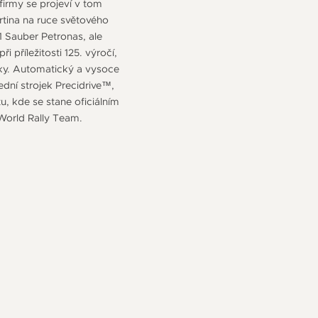
irmy se projeví v tom
rtina na ruce světového
1 Sauber Petronas, ale
i příležitosti 125. výročí,
jky. Automatický a vysoce
dní strojek Precidrive™,
u, kde se stane oficiálním
 World Rally Team.