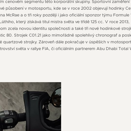
ním cenovém segmentu této korporátní skupiny. Sportovní zaměření f
své působení v motosportu, kde se v roce 2002 objevují hodinky Ce
ina McRae a o tři roky později i jako oficiální sponzor týmu Formule 
hiho, který získává titul mistra světa ve třídě 125 cc. V roce 2013, př
nom zcela novou identitu společnosti a také tři nové hodinkové stro
ic 80. Strojek C01.21 jako mimořádně spolehlivý chronograf a posle
né quartzové strojky. Zároveň dále pokračuje v úspěších v motosport
ovství světa v rallye FIA, či oficiálním partnerem Abu Dhabi Total