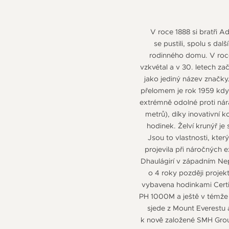
V roce 1888 si bratři A
se pustili, spolu s da
rodinného domu. V roce
vzkvétal a v 30. letech za
jako jediný název značky
přelomem je rok 1959 kdy
extrémně odolné proti nár
metrů), díky inovativní 
hodinek. Želví krunýř j
Jsou to vlastnosti, kte
projevila při náročných 
Dhaulágirí v západním Nep
o 4 roky později proje
vybavena hodinkami Certi
PH 1000M a ještě v témže 
sjede z Mount Everestu
k nově založené SMH Grou