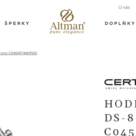
O nás
ŠPERKY
DOPLŇKY
rono C0454174401100
HOD
DS-
C045