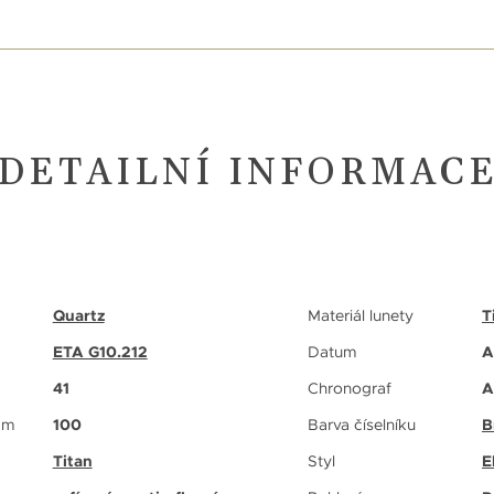
DETAILNÍ INFORMAC
Quartz
Materiál lunety
T
ETA G10.212
Datum
A
41
Chronograf
A
 m
100
Barva číselníku
B
Titan
Styl
E