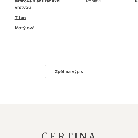
safírové s antireflexní
Pohlaví
P
vrstvou
Titan
Motýlová
Zpět na výpis
CERTINA