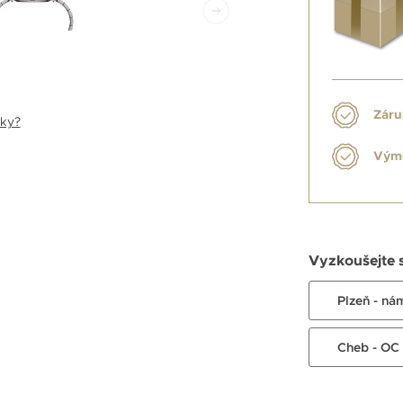
Záru
nky?
Výmě
Vyzkoušejte 
Plzeň - ná
Cheb - OC