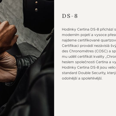
DS-8
Hodinky Certina DS-8 přichází 
moderním pojetí a vysoce přes
najdeme certifikované quartzov
Certifikaci provádí nezávislá šv
des Chronométres (COSC) a splní
mu udělí certifikát kvality „Chro
heslem společnosti Certina a v
Hodinky Certina DS-8 jsou velice 
standard Double Security, kte
odolnější a spolehlivější.