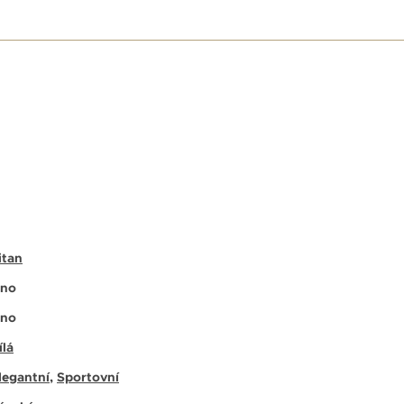
E
itan
no
no
ílá
legantní
,
Sportovní