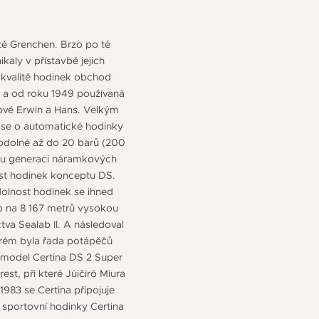
stě Grenchen. Brzo po té
kaly v přístavbě jejich
 kvalitě hodinek obchod
na a od roku 1949 používaná
nové Erwin a Hans. Velkým
 se o automatické hodinky
ěodolné až do 20 barů (200
elou generaci náramkových
ost hodinek konceptu DS.
dolnost hodinek se ihned
up na 8 167 metrů vysokou
va Sealab II. A následoval
erém byla řada potápěčů
 model Certina DS 2 Super
t, při které Júičiró Miura
83 se Certina připojuje
sportovní hodinky Certina