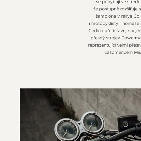
se pohybují ve střed
že postupně rozšiřuje 
šampiona v rallye Col
i motocyklisty Thomase Lüt
Certina představuje neje
přesný strojek Powermat
reprezentující velmi přes
časoměřičem Mistr