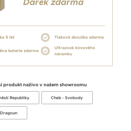
Dárek zdarma
ka 5 let
Tlaková zkouška zdarma
Ultrazvuk kovového
na baterie zdarma
náramku
si produkt naživo v našem showroomu
městí Republiky
Cheb - Svobody
 Dragoun