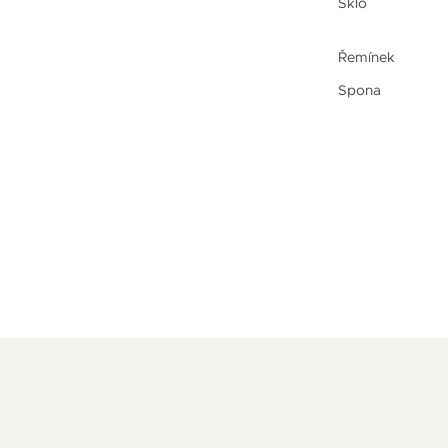
Sklo
Řemínek
Spona