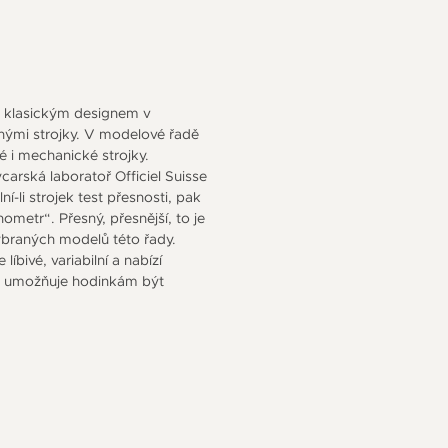
s klasickým designem v
nými strojky. V modelové řadě
é i mechanické strojky.
ýcarská laboratoř Officiel Suisse
-li strojek test přesnosti, pak
nometr“. Přesný, přesnější, to je
ybraných modelů této řady.
líbivé, variabilní a nabízí
rý umožňuje hodinkám být