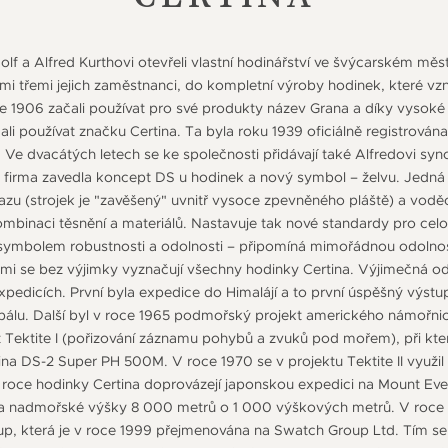
dolf a Alfred Kurthovi otevřeli vlastní hodinářství ve švýcarském mě
lšími třemi jejich zaměstnanci, do kompletní výroby hodinek, které vzni
 1906 začali používat pro své produkty název Grana a díky vysoké
čali používat značku Certina. Ta byla roku 1939 oficiálně registrová
. Ve dvacátých letech se ke společnosti přidávají také Alfredovi sy
 firma zavedla koncept DS u hodinek a nový symbol – želvu. Jedná
azu (strojek je "zavěšený" uvnitř vysoce zpevněného pláště) a vod
kombinaci těsnění a materiálů. Nastavuje tak nové standardy pro c
e symbolem robustnosti a odolnosti – připomíná mimořádnou odoln
rými se bez výjimky vyznačují všechny hodinky Certina. Výjimečná o
expedicích. První byla expedice do Himalájí a to první úspěšný výst
álu. Další byl v roce 1965 podmořský projekt amerického námořnict
kt Tektite I (pořizování záznamu pohybů a zvuků pod mořem), při kt
na DS-2 Super PH 500M. V roce 1970 se v projektu Tektite II využil
roce hodinky Certina doprovázejí japonskou expedici na Mount Everes
 a nadmořské výšky 8 000 metrů o 1 000 výškových metrů. V roce 19
p, která je v roce 1999 přejmenována na Swatch Group Ltd. Tím se 