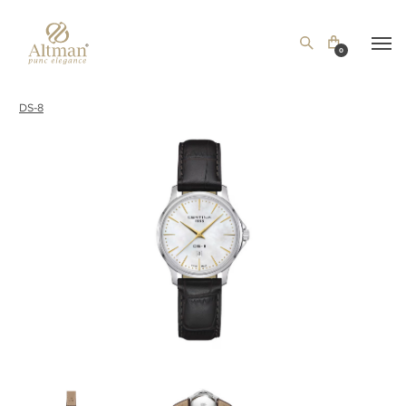
0
DS-8