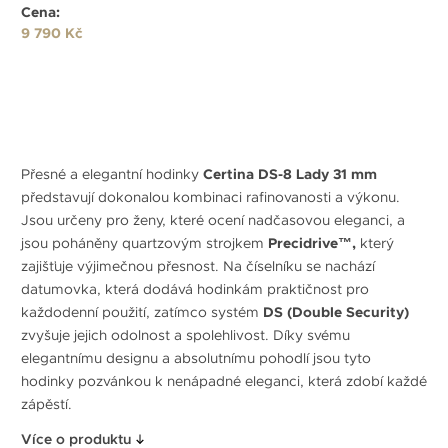
Cena:
9 790 Kč
Přesné a elegantní hodinky
Certina DS-8 Lady 31 mm
představují dokonalou kombinaci rafinovanosti a výkonu.
Jsou určeny pro ženy, které ocení nadčasovou eleganci, a
jsou poháněny quartzovým strojkem
Precidrive™,
který
zajišťuje výjimečnou přesnost. Na číselníku se nachází
datumovka, která dodává hodinkám praktičnost pro
každodenní použití, zatímco systém
DS (Double Security)
zvyšuje jejich odolnost a spolehlivost. Díky svému
elegantnímu designu a absolutnímu pohodlí jsou tyto
hodinky pozvánkou k nenápadné eleganci, která zdobí každé
zápěstí.
Více o produktu