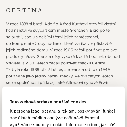
CERTINA
V roce 1888 si bratři Adolf a Alfred Kurthovi otevřeli vlastní
hodinářství ve švýcarském městě Grenchen. Brzo po té
se pustili, spolu s dalšími třemi jejich zaměstnanci,
do kompletní výroby hodinek, které vznikaly v přístavbě
jejich rodinného domu. V roce 1906 začali používat pro své
produkty název Grana a díky vysoké kvalitě hodinek obchod
vzkvétal a v 30. letech začali používat značku Certina.
Ta byla roku 1939 oficiálně registrována a od roku 1949
používaná jako jediný název značky. Ve dvacátých letech
se ke společnosti přidávají také Alfredovi synové Erwin
a Hans. Velkým přelomem je rok 1959 kdy firma zavedla
koncept DS u hodinek a nový symbol – želvu. Jedná
Tato webová stránka používá cookies
se o automatické hodinky extrémně odolné proti nárazu
(strojek je "zavěšený" uvnitř vysoce zpevněného pláště)
K personalizaci obsahu a reklam, poskytování funkcí
a voděodolné až do 20 barů (200 metrů), díky inovativní
sociálních médií a analýze naší návštěvnosti
kombinaci těsnění a materiálů. Nastavuje tak nové standardy
využíváme soubory cookie. Informace o tom, jak náš