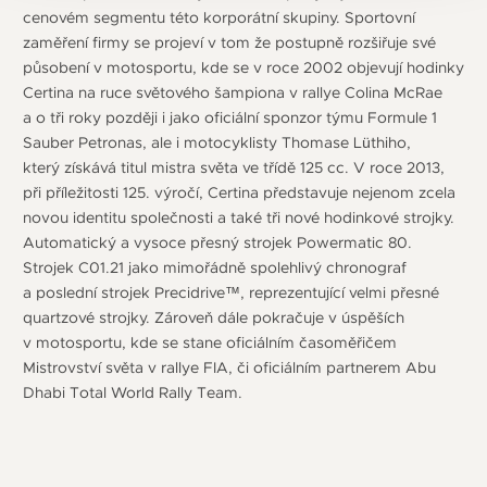
cenovém segmentu této korporátní skupiny. Sportovní
zaměření firmy se projeví v tom že postupně rozšiřuje své
působení v motosportu, kde se v roce 2002 objevují hodinky
Certina na ruce světového šampiona v rallye Colina McRae
a o tři roky později i jako oficiální sponzor týmu Formule 1
Sauber Petronas, ale i motocyklisty Thomase Lüthiho,
který získává titul mistra světa ve třídě 125 cc. V roce 2013,
při příležitosti 125. výročí, Certina představuje nejenom zcela
novou identitu společnosti a také tři nové hodinkové strojky.
Automatický a vysoce přesný strojek Powermatic 80.
Strojek C01.21 jako mimořádně spolehlivý chronograf
a poslední strojek Precidrive™, reprezentující velmi přesné
quartzové strojky. Zároveň dále pokračuje v úspěších
v motosportu, kde se stane oficiálním časoměřičem
Mistrovství světa v rallye FIA, či oficiálním partnerem Abu
Dhabi Total World Rally Team.