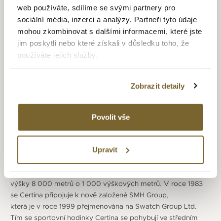
pro celou generaci náramkových hodinek. Želví krunýř
web používáte, sdílíme se svými partnery pro
je symbolem robustnosti a odolnosti – připomíná
sociální média, inzerci a analýzy. Partneři tyto údaje
mimořádnou odolnost hodinek konceptu DS. Jsou
mohou zkombinovat s dalšími informacemi, které jste
to vlastnosti, kterými se bez výjimky vyznačují všechny
jim poskytli nebo které získali v důsledku toho, že
hodinky Certina. Výjimečná odolnost hodinek se ihned
používáte jejich služby.
projevila při náročných expedicích. První byla expedice
do Himalájí a to první úspěšný výstup na 8 167 metrů
vysokou Dhaulágirí v západním Nepálu. Další byl v roce 1965
Zobrazit detaily
podmořský projekt amerického námořnictva Sealab II.
A následoval o 4 roky později projekt Tektite I (pořizování
záznamu pohybů a zvuků pod mořem), při kterém byla řada
Povolit vše
potápěčů vybavena hodinkami Certina DS-2 Super
PH 500M. V roce 1970 se v projektu Tektite II využil model
Upravit
Certina DS 2 Super PH 1000M a ještě v témže roce hodinky
Certina doprovázejí japonskou expedici na Mount Everest,
při které Júičiró Miura sjede z Mount Everestu a nadmořské
výšky 8 000 metrů o 1 000 výškových metrů. V roce 1983
se Certina připojuje k nově založené SMH Group,
která je v roce 1999 přejmenována na Swatch Group Ltd.
Tím se sportovní hodinky Certina se pohybují ve středním