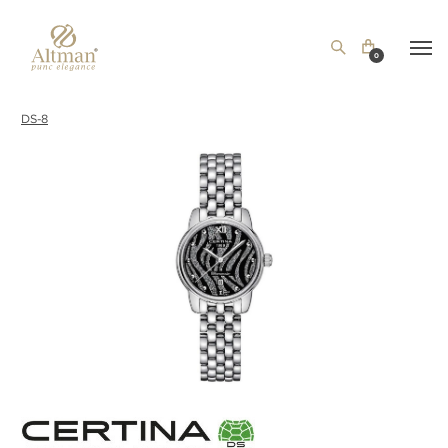
0
DS-8