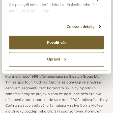
projevila při náročných expedicích. První byla expedice
jim poskytli nebo které získali v důsledku toho, že
do Himalájí a to první úspěšný výstup na 8 167 metrů
používáte jejich služby.
vysokou Dhaulágirí v západním Nepálu. Další byl v roce 1965
podmořský projekt amerického námořnictva Sealab II.
A následoval o 4 roky později projekt Tektite I (pořizování
Zobrazit detaily
záznamu pohybů a zvuků pod mořem), při kterém byla řada
potápěčů vybavena hodinkami Certina DS-2 Super
PH 500M. V roce 1970 se v projektu Tektite II využil model
Povolit vše
Certina DS 2 Super PH 1000M a ještě v témže roce hodinky
Certina doprovázejí japonskou expedici na Mount Everest,
při které Júičiró Miura sjede z Mount Everestu a nadmořské
Upravit
výšky 8 000 metrů o 1 000 výškových metrů. V roce 1983
se Certina připojuje k nově založené SMH Group,
která je v roce 1999 přejmenována na Swatch Group Ltd.
Tím se sportovní hodinky Certina se pohybují ve středním
cenovém segmentu této korporátní skupiny. Sportovní
zaměření firmy se projeví v tom že postupně rozšiřuje své
působení v motosportu, kde se v roce 2002 objevují hodinky
Certina na ruce světového šampiona v rallye Colina McRae
a o tři roky později i jako oficiální sponzor týmu Formule 1