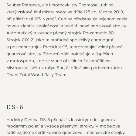
Sauber Petronas, ale i motocyklisty Thomase Lüthiho,
který získává titul mistra světa ve třídě 125 cc. V roce 2013,
při příležitosti 125. výročí, Certina představuje nejenom zcela
novou identitu společnosti a také tři nové hodinkové strojky.
Automatický a vysoce přesný strojek Powermatic 80.
Strojek C01.21 jako mimořádně spolehlivý chronograf
a poslední strojek Precidrive™, reprezentující velmi přesné
quartzové strojky. Zároveň dále pokračuje v úspěších
v motosportu, kde se stane oficiálním časoměřičem
Mistrovství světa v rallye FIA, či oficiálním partnerem Abu
Dhabi Total World Rally Team.
DS-8
Hodinky Certina DS-8 přichází s klasickým designem v
moderním pojetí a vysoce přesnými strojky. V modelové
řadě najdeme certifikované quartzové i mechanické strojky.