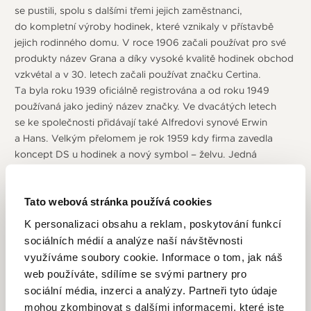
se pustili, spolu s dalšími třemi jejich zaměstnanci,
do kompletní výroby hodinek, které vznikaly v přístavbě
jejich rodinného domu. V roce 1906 začali používat pro své
produkty název Grana a díky vysoké kvalitě hodinek obchod
vzkvétal a v 30. letech začali používat značku Certina.
Ta byla roku 1939 oficiálně registrována a od roku 1949
používaná jako jediný název značky. Ve dvacátých letech
se ke společnosti přidávají také Alfredovi synové Erwin
a Hans. Velkým přelomem je rok 1959 kdy firma zavedla
koncept DS u hodinek a nový symbol – želvu. Jedná
se o automatické hodinky extrémně odolné proti nárazu
(strojek je "zavěšený" uvnitř vysoce zpevněného pláště)
a voděodolné až do 20 barů (200 metrů), díky inovativní
Tato webová stránka používá cookies
kombinaci těsnění a materiálů. Nastavuje tak nové standardy
K personalizaci obsahu a reklam, poskytování funkcí
pro celou generaci náramkových hodinek. Želví krunýř
sociálních médií a analýze naší návštěvnosti
je symbolem robustnosti a odolnosti – připomíná
využíváme soubory cookie. Informace o tom, jak náš
mimořádnou odolnost hodinek konceptu DS. Jsou
web používáte, sdílíme se svými partnery pro
to vlastnosti, kterými se bez výjimky vyznačují všechny
sociální média, inzerci a analýzy. Partneři tyto údaje
hodinky Certina. Výjimečná odolnost hodinek se ihned
mohou zkombinovat s dalšími informacemi, které jste