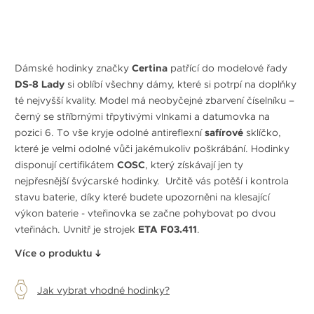
Dámské hodinky značky
Certina
patřící do modelové řady
DS-8 Lady
si oblíbí všechny dámy, které si potrpí na doplňky
té nejvyšší kvality. Model má neobyčejné zbarvení číselníku –
černý se stříbrnými třpytivými vlnkami a datumovka na
pozici 6. To vše kryje odolné antireflexní
safírové
sklíčko,
které je velmi odolné vůči jakémukoliv poškrábání. Hodinky
disponují certifikátem
COSC
, který získávají jen ty
nejpřesnější švýcarské hodinky. Určitě vás potěší i kontrola
stavu baterie, díky které budete upozorněni na klesající
výkon baterie - vteřinovka se začne pohybovat po dvou
vteřinách. Uvnitř je strojek
ETA F03.411
.
Více o produktu
Jak vybrat vhodné hodinky?