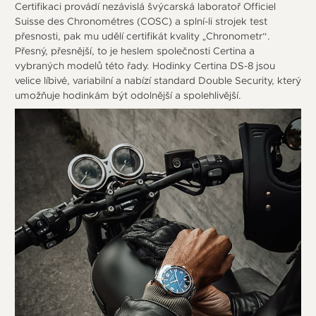
Certifikaci provádí nezávislá švýcarská laboratoř Officiel
Suisse des Chronométres (COSC) a splní-li strojek test
přesnosti, pak mu udělí certifikát kvality „Chronometr“.
Přesný, přesnější, to je heslem společnosti Certina a
vybraných modelů této řady. Hodinky Certina DS-8 jsou
velice líbivé, variabilní a nabízí standard Double Security, který
umožňuje hodinkám být odolnější a spolehlivější.