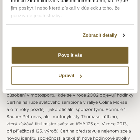
mohou zkombinovat s dalšími informacemi, které jste
A následoval o 4 roky později projekt Tektite I (pořizování
jim poskytli nebo které získali v důsledku toho, že
záznamu pohybů a zvuků pod mořem), při kterém byla řada
používáte jejich služby.
potápěčů vybavena hodinkami Certina DS-2 Super
PH 500M. V roce 1970 se v projektu Tektite II využil model
Certina DS 2 Super PH 1000M a ještě v témže roce hodinky
Zobrazit detaily
Certina doprovázejí japonskou expedici na Mount Everest,
při které Júičiró Miura sjede z Mount Everestu a nadmořské
výšky 8 000 metrů o 1 000 výškových metrů. V roce 1983
Povolit vše
se Certina připojuje k nově založené SMH Group,
která je v roce 1999 přejmenována na Swatch Group Ltd.
Tím se sportovní hodinky Certina se pohybují ve středním
Upravit
cenovém segmentu této korporátní skupiny. Sportovní
zaměření firmy se projeví v tom že postupně rozšiřuje své
působení v motosportu, kde se v roce 2002 objevují hodinky
Certina na ruce světového šampiona v rallye Colina McRae
a o tři roky později i jako oficiální sponzor týmu Formule 1
Sauber Petronas, ale i motocyklisty Thomase Lüthiho,
který získává titul mistra světa ve třídě 125 cc. V roce 2013,
při příležitosti 125. výročí, Certina představuje nejenom zcela
novou identitu společnosti a také tři nové hodinkové strojky.