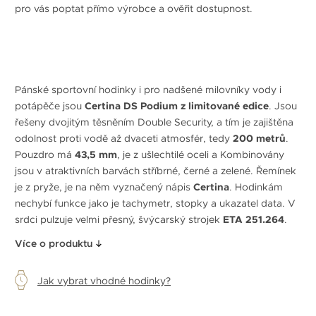
pro vás poptat přímo výrobce a ověřit dostupnost.
Pánské sportovní hodinky i pro nadšené milovníky vody i
potápěče jsou
Certina DS Podium z limitované edice
. Jsou
řešeny dvojitým těsněním Double Security, a tím je zajištěna
odolnost proti vodě až dvaceti atmosfér, tedy
200 metrů
.
Pouzdro má
43,5 mm
, je z ušlechtilé oceli a Kombinovány
jsou v atraktivních barvách stříbrné, černé a zelené. Řemínek
je z pryže, je na něm vyznačený nápis
Certina
. Hodinkám
nechybí funkce jako je tachymetr, stopky a ukazatel data. V
srdci pulzuje velmi přesný, švýcarský strojek
ETA 251.264
.
Více o produktu
Jak vybrat vhodné hodinky?