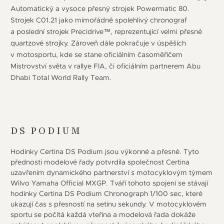
Automatický a vysoce přesný strojek Powermatic 80.
Strojek C01.21 jako mimořádně spolehlivý chronograf
a poslední strojek Precidrive™, reprezentující velmi přesné
quartzové strojky. Zároveň dále pokračuje v úspěších
v motosportu, kde se stane oficiálním časoměřičem
Mistrovství světa v rallye FIA, či oficiálním partnerem Abu
Dhabi Total World Rally Team.
DS PODIUM
Hodinky Certina DS Podium jsou výkonné a přesné. Tyto
přednosti modelové řady potvrdila společnost Certina
uzavřením dynamického partnerství s motocyklovým týmem
Wilvo Yamaha Official MXGP. Tváří tohoto spojení se stávají
hodinky Certina DS Podium Chronograph 1/100 sec, které
ukazují čas s přesností na setinu sekundy. V motocyklovém
sportu se počítá každá vteřina a modelová řada dokáže