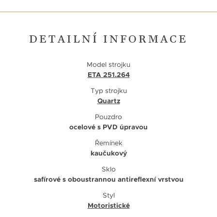
DETAILNÍ INFORMACE
Model strojku
ETA 251.264
Typ strojku
Quartz
Pouzdro
ocelové s PVD úpravou
Řemínek
kaučukový
Sklo
safírové s oboustrannou antireflexní vrstvou
Styl
Motoristické