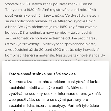
vzkvétal a v 30. letech začali používat značku Certina.
Ta byla roku 1939 oficiálně registrována a od roku 1949
používaná jako jediný název značky. Ve dvacátých letech
se ke společnosti přidávají také Alfredovi synové Erwin
a Hans. Velkým přelomem je rok 1959 kdy firma zavedla
koncept DS u hodinek a nový symbol – želvu. Jedná
se o automatické hodinky extrémně odolné proti nárazu
(strojek je "zavěšený" uvnitř vysoce zpevněného pláště)
a voděodolné až do 20 barů (200 metrů), díky inovativní
kombinaci těsnění a materiálů. Nastavuje tak nové standardy
pro celou generaci náramkových hodinek. Želví krunýř
je symbolem robustnosti a odolnosti – připomíná
mimořádnou odolnost hodinek konceptu DS. Jsou
Tato webová stránka používá cookies
to vlastnosti, kterými se bez výjimky vyznačují všechny
K personalizaci obsahu a reklam, poskytování funkcí
hodinky Certina. Výjimečná odolnost hodinek se ihned
sociálních médií a analýze naší návštěvnosti
projevila při náročných expedicích. První byla expedice
využíváme soubory cookie. Informace o tom, jak náš
do Himalájí a to první úspěšný výstup na 8 167 metrů
web používáte, sdílíme se svými partnery pro
vysokou Dhaulágirí v západním Nepálu. Další byl v roce 1965
sociální média, inzerci a analýzy. Partneři tyto údaje
podmořský projekt amerického námořnictva Sealab II.