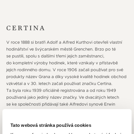
CERTINA
V roce 1888 si bratři Adolf a Alfred Kurthovi otevřeli vlastní
hodinářství ve švýcarském městě Grenchen. Brzo po té
se pustili, spolu s dalšími třemi jejich zaměstnanci,
do kompletní výroby hodinek, které vznikaly v přístavbě
jejich rodinného domu. V roce 1906 začali používat pro své
produkty název Grana a díky vysoké kvalitě hodinek obchod
vzkvétal a v 30. letech začali používat značku Certina.
Ta byla roku 1939 oficiálně registrována a od roku 1949
používaná jako jediný název značky. Ve dvacátých letech
se ke společnosti přidávají také Alfredovi synové Erwin
a Hans. Velkým přelomem je rok 1959 kdy firma zavedla
koncept DS u hodinek a nový symbol – želvu. Jedná
se o automatické hodinky extrémně odolné proti nárazu
Tato webová stránka používá cookies
(strojek je "zavěšený" uvnitř vysoce zpevněného pláště)