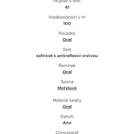
Průměr v mm
41
Voděodolnost v m
100
Pouzdro
Ocel
Sklo
safírové s antireflexní vrstvou
Řemínek
Ocel
Spona
Motýlová
Materiál lunety
Ocel
Datum
Ano
Chronograf