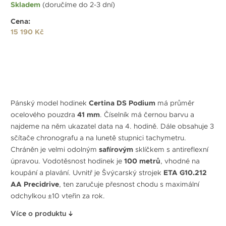
Skladem
(doručíme do 2-3 dní)
Cena:
15 190 Kč
Pánský model hodinek
Certina DS Podium
má průměr
ocelového pouzdra
41 mm
. Číselník má černou barvu a
najdeme na něm ukazatel data na 4. hodině. Dále obsahuje 3
sčítače chronografu a na lunetě stupnici tachymetru.
Chráněn je velmi odolným
safírovým
sklíčkem s antireflexní
úpravou. Vodotěsnost hodinek je
100 metrů
, vhodné na
koupání a plavání. Uvnitř je Švýcarský strojek
ETA G10.212
AA Precidrive
, ten zaručuje přesnost chodu s maximální
odchylkou ±10 vteřin za rok.
Více o produktu