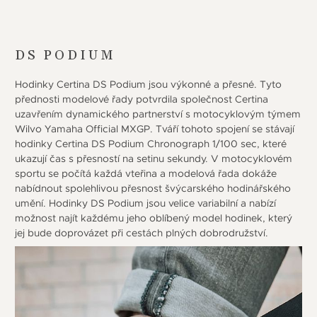
DS PODIUM
Hodinky Certina DS Podium jsou výkonné a přesné. Tyto
přednosti modelové řady potvrdila společnost Certina
uzavřením dynamického partnerství s motocyklovým týmem
Wilvo Yamaha Official MXGP. Tváří tohoto spojení se stávají
hodinky Certina DS Podium Chronograph 1/100 sec, které
ukazují čas s přesností na setinu sekundy. V motocyklovém
sportu se počítá každá vteřina a modelová řada dokáže
nabídnout spolehlivou přesnost švýcarského hodinářského
umění. Hodinky DS Podium jsou velice variabilní a nabízí
možnost najít každému jeho oblíbený model hodinek, který
jej bude doprovázet při cestách plných dobrodružství.