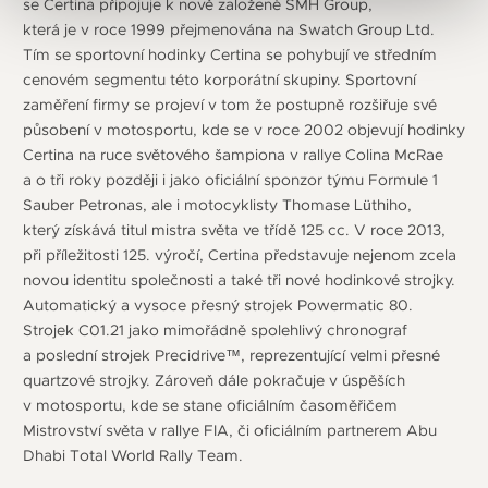
se Certina připojuje k nově založené SMH Group,
která je v roce 1999 přejmenována na Swatch Group Ltd.
Tím se sportovní hodinky Certina se pohybují ve středním
cenovém segmentu této korporátní skupiny. Sportovní
zaměření firmy se projeví v tom že postupně rozšiřuje své
působení v motosportu, kde se v roce 2002 objevují hodinky
Certina na ruce světového šampiona v rallye Colina McRae
a o tři roky později i jako oficiální sponzor týmu Formule 1
Sauber Petronas, ale i motocyklisty Thomase Lüthiho,
který získává titul mistra světa ve třídě 125 cc. V roce 2013,
při příležitosti 125. výročí, Certina představuje nejenom zcela
novou identitu společnosti a také tři nové hodinkové strojky.
Automatický a vysoce přesný strojek Powermatic 80.
Strojek C01.21 jako mimořádně spolehlivý chronograf
a poslední strojek Precidrive™, reprezentující velmi přesné
quartzové strojky. Zároveň dále pokračuje v úspěších
v motosportu, kde se stane oficiálním časoměřičem
Mistrovství světa v rallye FIA, či oficiálním partnerem Abu
Dhabi Total World Rally Team.