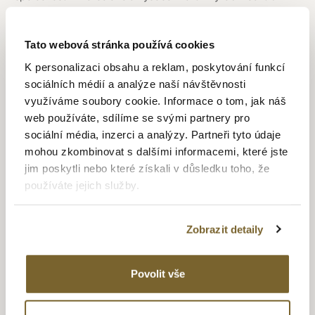
je vybudováno ve švýcarském Herbetswill. Ve španělské
Cordobě sídlí výrobní centrum se specializací na zlaté
hodinky a dále společnost disponuje výrobními kapacitami
Tato webová stránka používá cookies
dokonce i v Asii. Ve všech těchto střediscích probíhá
K personalizaci obsahu a reklam, poskytování funkcí
kompletní proces výroby hodinek: konstrukce, výroba,
sociálních médií a analýze naší návštěvnosti
montáž mechanismu, dodání a po-prodejní servis. Postupem
využíváme soubory cookie. Informace o tom, jak náš
času značka expanduje po celém světě a v rámci Festina
web používáte, sdílíme se svými partnery pro
Group získává na francouzském a španělském hodinářském
sociální média, inzerci a analýzy. Partneři tyto údaje
trhu vedoucí postavení. Díky velkému úsilí o inovace
mohou zkombinovat s dalšími informacemi, které jste
a zavedení moderních technologií, byla Festina Group
jim poskytli nebo které získali v důsledku toho, že
schopna popularizovat materiály a postupy které její
používáte jejich služby.
hodinářské výrobě přinesly jedinečnou exkluzivitu, navíc
nabízí opravdu širokou modelovou řadu hodinek.
Zobrazit detaily
Povolit vše
CHRONO SPORT
Hodinky Festina Chrono Sport si berou inspiraci pro svůj