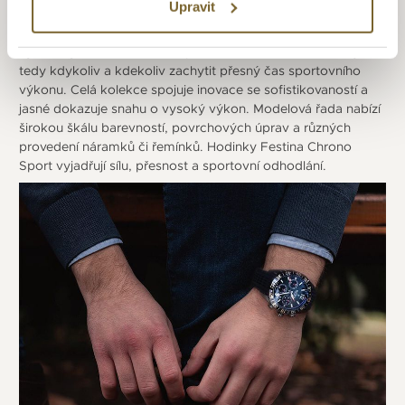
Upravit
design ve světě sportu. Všechny modely jsou vyrobeny z
ušlechtilé oceli 316L s tvrzeným minerálním sklíčkem a jsou
vybaveny hodinářskou komplikací chronometr. Umožňují
tedy kdykoliv a kdekoliv zachytit přesný čas sportovního
výkonu. Celá kolekce spojuje inovace se sofistikovaností a
jasné dokazuje snahu o vysoký výkon. Modelová řada nabízí
širokou škálu barevností, povrchových úprav a různých
provedení náramků či řemínků. Hodinky Festina Chrono
Sport vyjadřují sílu, přesnost a sportovní odhodlání.