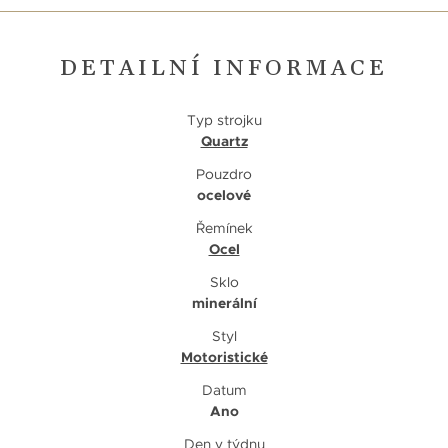
DETAILNÍ INFORMACE
Typ strojku
Quartz
Pouzdro
ocelové
Řemínek
Ocel
Sklo
minerální
Styl
Motoristické
Datum
Ano
Den v týdnu