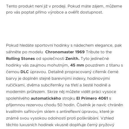
Tento produkt není již v prodeji. Pokud máte zájem, můžeme
pro vás poptat přímo výrobce a ověřit dostupnost.
Pokud hledáte sportovní hodinky s nádechem elegance, pak
sáhněte po modelu
Chronomaster 1969
Tribute to the
Rolling Stones
od společnosti
Zenith.
Tyto jedinečné
hodinky vás zaujmou mohutným,
45 mm
pouzdrem z titanu s
černou
DLC
úpravou. Detailně propracovaný ciferník černé
barvy je doplněn stejně barevnými indexy, hodinovými
ručičkami, dvěma subciferníky na třetí a šesté hodině a
moderním průřezem. Skrze něj můžete vidět práci vysoce
spolehlivého
automatického
strojku
El Primero 4061
s
příjemnou rezervou chodu 50 hodin. Číselník je navíc chráněn
kvalitním safírovým sklem s antireflexní úpravou, které je
známé svou vysokou odolností proti poškrábání. Vzhled
těchto luxusních hodinek vkusně doplňuje černý pryžový