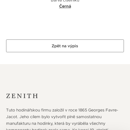
Barva číselníku
Černá
Zpět na výpis
ZENITH
Tuto hodinářskou firmu založil v roce 1865 Georges Favre-
Jacot. Jeho cílem bylo vytvořit plně samostatnou
manufakturu na hodinky, která by vyráběla všechny
komponenty hodinek zcela sama. Ke konci 19. století