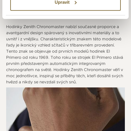
Upravit
CHRONOMASTER
Hodinky Zenith Chronomaster nabízí současné proporce a
avantgardní design spárovaný s inovativními materiály a to
uvnitř i z vnějšku. Charakteristickým znakem této modelové
řady je ikonický vzhled sčítačů v tříbarevném provedení.
Tento znak se objevuje od prvních modelů hodinek El
Primero od roku 1969. Toho roku se strojek El Primero stává
prvním představeným automatickým integrovaným
chronografem na světě. Hodinky Zenith Chronomaster věří v
moc jednotlivce, inspirují se příběhy těch, kteří dosáhli svých
hvězd a nikdy se nevzdali svých snů.