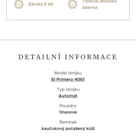
Tlaková zkouška
Záruka 5 let
zdarma
DETAILNÍ INFORMACE
Model strojku
El Primero 4061
Typ strojku
Automat
Pouzdro
titanové
Řemínek
kaučukový potažený kůží