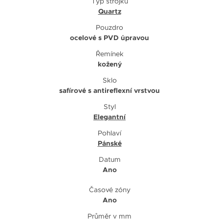
Typ strojku
Quartz
Pouzdro
ocelové s PVD úpravou
Řemínek
kožený
Sklo
safírové s antireflexní vrstvou
Styl
Elegantní
Pohlaví
Pánské
Datum
Ano
Časové zóny
Ano
Průměr v mm