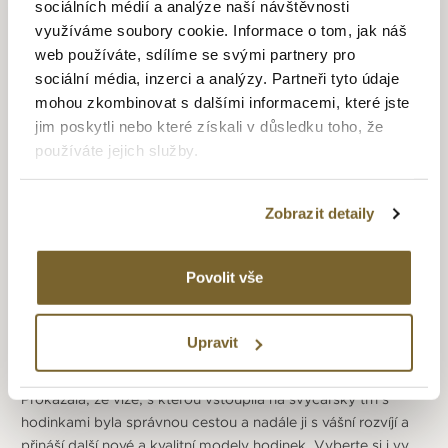
sociálních médií a analýze naší návštěvnosti
Claude Bernard musí být osazeny strojkem vyrobeným ve
využíváme soubory cookie. Informace o tom, jak náš
Švýcarsku a musí být sestaveny kvalifikovanými švýcarskými
web používáte, sdílíme se svými partnery pro
hodináři, kteří používají tradiční řemeslo. Celý tým má vášeň
sociální média, inzerci a analýzy. Partneři tyto údaje
k vytváření krásných, vysoce kvalitních hodinek s dokonalým
mohou zkombinovat s dalšími informacemi, které jste
povrchem se safírovým sklíčkem. Důraz je kladen i na detail
jim poskytli nebo které získali v důsledku toho, že
hodinového strojku, ať z technického nebo estetického
používáte jejich služby.
pohledu. Od koncepce nového modelu je věnována
maximální péče i těm nejmenším detailům a částem hodinek.
Jen tak může být zaručena úplná spokojenost uživatele,
Zobrazit detaily
pokud jde o design a pohodlí při nošení.
Od roku 2013 se stala značka Claude Bernard oficiálním
Povolit vše
patronem muzea hodinářství „Musee Rural“ v Les Genevez.
Společnost byla nominována patronem muzea po téměř 500
letech hodinářství v Les Genevez.
Upravit
Švýcarská značka Claude Bernard si díky své velké nabídce
modelů hodinek našla už spoustu spokojených zákazníků.
Prokázala, že vize, s kterou vstoupila na švýcarský trh s
hodinkami byla správnou cestou a nadále ji s vášní rozvíjí a
přináší další nové a kvalitní modely hodinek. Vyberte si i vy