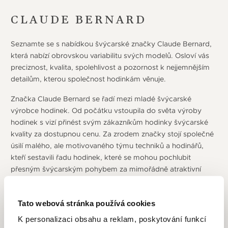
CLAUDE BERNARD
Seznamte se s nabídkou švýcarské značky Claude Bernard,
která nabízí obrovskou variabilitu svých modelů. Osloví vás
preciznost, kvalita, spolehlivost a pozornost k nejjemnějším
detailům, kterou společnost hodinkám věnuje.
Značka Claude Bernard se řadí mezi mladé švýcarské
výrobce hodinek. Od počátku vstoupila do světa výroby
hodinek s vizí přinést svým zákazníkům hodinky švýcarské
kvality za dostupnou cenu. Za zrodem značky stojí společné
úsilí malého, ale motivovaného týmu techniků a hodinářů,
kteří sestavili řadu hodinek, které se mohou pochlubit
přesným švýcarským pohybem za mimořádně atraktivní
ceny. Pro značku je velice důležitá variabilita modelů.
Portfólio hodinek, z kterých může zákazník vybírat, je tak
Tato webová stránka používá cookies
opravdu velmi široké.
K personalizaci obsahu a reklam, poskytování funkcí
Součástí firemní strategie se stalo, že všechny hodinky