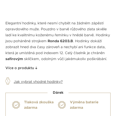
Elegantní hodinky, které nesmí chybět na žádném zápěstí
opravdového muže. Pouzdro v barvě růžového zlata skvěle
ladí ke kvalitnímu koženému řemínku v hnědé barvě. Hodinky
jsou poháněné strojkem
Ronda 6203.B
. Hodinky dokáží
zobrazit hned dva časy zároveň a nechybí ani funkce data,
která je umístěná pod indexem 12. Celý číselník je chráněn
safírovým
sklíčkem, odolným vůči jakémukoliv poškrábání.
Více o produktu
Jak vybrat vhodné hodinky?
Dárek
Tlaková zkouška
Výměna baterie
zdarma
zdarma