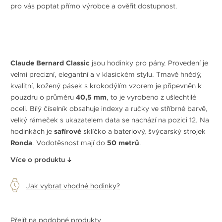
pro vás poptat přímo výrobce a ověřit dostupnost.
Claude Bernard Classic
jsou hodinky pro pány. Provedení je
velmi precizní, elegantní a v klasickém stylu. Tmavě hnědý,
kvalitní, kožený pásek s krokodýlím vzorem je připevněn k
pouzdru o průměru
40,5 mm
, to je vyrobeno z ušlechtilé
oceli. Bílý číselník obsahuje indexy a ručky ve stříbrné barvě,
velký rámeček s ukazatelem data se nachází na pozici 12. Na
hodinkách je
safírové
sklíčko a bateriový, švýcarský strojek
Ronda
. Vodotěsnost mají do
50 metrů
.
Více o produktu
Jak vybrat vhodné hodinky?
Přejít na podobné produkty