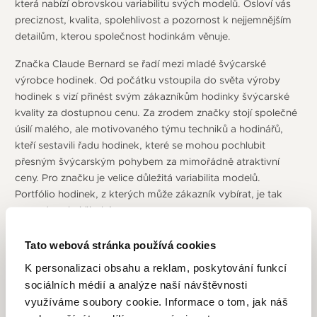
která nabízí obrovskou variabilitu svých modelů. Osloví vás
preciznost, kvalita, spolehlivost a pozornost k nejjemnějším
detailům, kterou společnost hodinkám věnuje.
Značka Claude Bernard se řadí mezi mladé švýcarské
výrobce hodinek. Od počátku vstoupila do světa výroby
hodinek s vizí přinést svým zákazníkům hodinky švýcarské
kvality za dostupnou cenu. Za zrodem značky stojí společné
úsilí malého, ale motivovaného týmu techniků a hodinářů,
kteří sestavili řadu hodinek, které se mohou pochlubit
přesným švýcarským pohybem za mimořádně atraktivní
ceny. Pro značku je velice důležitá variabilita modelů.
Portfólio hodinek, z kterých může zákazník vybírat, je tak
opravdu velmi široké.
Součástí firemní strategie se stalo, že všechny hodinky
Tato webová stránka používá cookies
Claude Bernard musí být osazeny strojkem vyrobeným ve
K personalizaci obsahu a reklam, poskytování funkcí
Švýcarsku a musí být sestaveny kvalifikovanými švýcarskými
sociálních médií a analýze naší návštěvnosti
hodináři, kteří používají tradiční řemeslo. Celý tým má vášeň
využíváme soubory cookie. Informace o tom, jak náš
k vytváření krásných, vysoce kvalitních hodinek s dokonalým