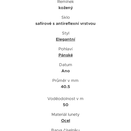
Řemínek
kožený
Sklo
safírové s antireflexní vrstvou
Styl
Elegantní
Pohlaví
Pánské
Datum
Ano
Průměr v mm
40.5
Voděodolnost v m
50
Materiál lunety
Ocel
Barva číselníku