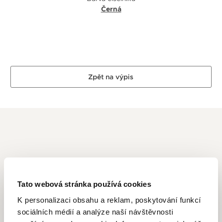
Černá
Zpět na výpis
CLAUDE BERNARD
Tato webová stránka používá cookies
Seznamte se s nabídkou švýcarské značky Claude Bernard,
která nabízí obrovskou variabilitu svých modelů. Osloví vás
K personalizaci obsahu a reklam, poskytování funkcí
preciznost, kvalita, spolehlivost a pozornost k nejjemnějším
sociálních médií a analýze naší návštěvnosti
detailům, kterou společnost hodinkám věnuje.