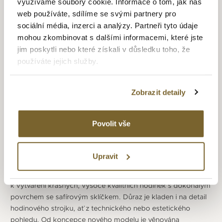
využíváme soubory cookie. Informace o tom, jak náš
web používáte, sdílíme se svými partnery pro
Značka Claude Bernard se řadí mezi mladé švýcarské
sociální média, inzerci a analýzy. Partneři tyto údaje
výrobce hodinek. Od počátku vstoupila do světa výroby
mohou zkombinovat s dalšími informacemi, které jste
hodinek s vizí přinést svým zákazníkům hodinky švýcarské
jim poskytli nebo které získali v důsledku toho, že
kvality za dostupnou cenu. Za zrodem značky stojí společné
používáte jejich služby.
úsilí malého, ale motivovaného týmu techniků a hodinářů,
kteří sestavili řadu hodinek, které se mohou pochlubit
přesným švýcarským pohybem za mimořádně atraktivní
Zobrazit detaily
ceny. Pro značku je velice důležitá variabilita modelů.
Portfólio hodinek, z kterých může zákazník vybírat, je tak
opravdu velmi široké.
Povolit vše
Součástí firemní strategie se stalo, že všechny hodinky
Claude Bernard musí být osazeny strojkem vyrobeným ve
Upravit
Švýcarsku a musí být sestaveny kvalifikovanými švýcarskými
hodináři, kteří používají tradiční řemeslo. Celý tým má vášeň
k vytváření krásných, vysoce kvalitních hodinek s dokonalým
povrchem se safírovým sklíčkem. Důraz je kladen i na detail
hodinového strojku, ať z technického nebo estetického
pohledu. Od koncepce nového modelu je věnována