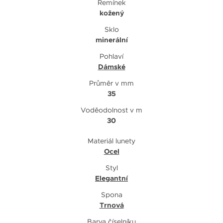
Řemínek
kožený
Sklo
minerální
Pohlaví
Dámské
Průměr v mm
35
Voděodolnost v m
30
Materiál lunety
Ocel
Styl
Elegantní
Spona
Trnová
Barva číselníku