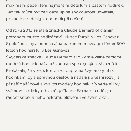
maximální péče i těm nejmenším detailům a částem hodinek.
Jen tak může být zaručena úplná spokojenost uživatele,
pokud jde o design a pohodlí při nošení.
Od roku 2013 se stala značka Claude Bernard oficiálním
patronem muzea hodinářství „Musee Rural“ v Les Genevez.
Společnost byla nominována patronem muzea po téměř 500
letech hodinářství v Les Genevez.
Švýcarská značka Claude Bernard si díky své velké nabídce
modelů hodinek našla už spoustu spokojených zákazníků.
Prokázala, že vize, s kterou vstoupila na švýcarský trh s
hodinkami byla správnou cestou a nadále ji s vášní rozvíjí a
přináší další nové a kvalitní modely hodinek. Vyberte si i vy
své nové hodinky od značky Claude Bernard a udělejte
radost sobě, a nebo někomu blízkému ve svém okolí.