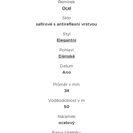
Řemínek
Ocel
Sklo
safírové s antireflexní vrstvou
Styl
Elegantní
Pohlaví
Dámské
Datum
Ano
Průměr v mm
34
Voděodolnost v m
50
Náramek
ocelový
Barva číselníku