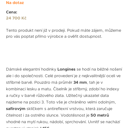
Na dotaz
Cena:
24 700 Kč
Tento produkt není již v prodeji. Pokud máte zájem, můžeme
pro vás poptat přímo výrobce a ověřit dostupnost.
Dámské elegantní hodinky
Longines
se hodí na běžné nošení
ale i do společnosti. Celé provedení je z nejkvalitnější oceli ve
stříbrné barvě. Pouzdro má průměr
34 mm
, tah je v
kombinaci lesku a matu. Číselník je stříbrný, zdobí ho indexy
a ručky v barvě růžového zlata. Užitečný ukazatel data
najdeme na pozici 3. Toto vše je chráněno velmi odolným,
safírovým
sklíčkem s antireflexní vrstvou, která zaručuje
čitelnost i za ostrého slunce. Vodotěsnost je
50 metrů
vhodné na mytí rukou, nádobí, sprchování. Uvnitř se nachází