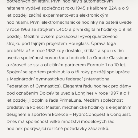
potřebných při létání. První hodinky s automatickým
nátahem vydává společnost roku 1945 s kalibrem 22A a o 9
let později začíná experimentovat s elektronickými
hodinkami. První elektromechanické hodinky na baterii uvede
v roce 1963 se strojkem L400 a první digitální hodinky o 9 let
později. Mezitím ovšem pokračoval vývoj quartzového
strojku pod tajným projektem Hourglass. Úprava loga
proběhla až v roce 1982 kdy dostalo „křídla“ a spolu s tím
uvedla společnost novou řadu hodinek La Grande Classique
a zároveň se stala oficiálním partnerem Formule 1 na 10 let.
Spojení se sportem prohloubila o tři roky později spolupráce
s Mezinárodní gymnastickou federací (International
Federation of Gymnastics). Elegantní řadu hodinek pro dámy
pod označením DolceVita uvedla Longines v roce 1997 a o 11
let později ji doplnila řada PrimaLuna. Mezitím společnost
představila kolekcí Master, mechanické hodinky s elegantním
designem a sportovní kolekce – HydroConquest a Conquest.
Dnes má společnost velké množství modelových řad
hodinek pokrývající rozličné požadavky zákazníků.