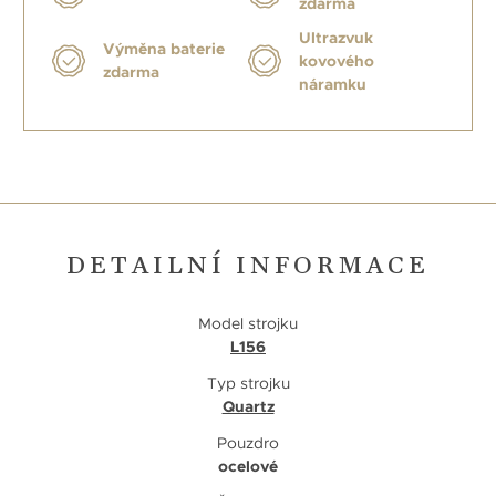
zdarma
Ultrazvuk
Výměna baterie
kovového
zdarma
náramku
DETAILNÍ INFORMACE
Model strojku
L156
Typ strojku
Quartz
Pouzdro
ocelové