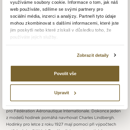
využíváme soubory cookie. Informace o tom, jak náš
web používáte, sdílíme se svými partnery pro
Počátky společnosti se datují do roku 1832, kdy v Saint-Imier
sociální média, inzerci a analýzy. Partneři tyto údaje
začal podnikat Auguste Agassiz. V roce 1852 se připojil
mohou zkombinovat s dalšími informacemi, které jste
do společnosti ekonom a Agassiziho synovec Ernest
jim poskytli nebo které získali v důsledku toho, že
Francillon. Další spojení proběhlo roku 1983 se Swatch
používáte jejich služby.
Group. Rozrůstající se výroba si vyžádala v roce 1867
založení továrny v místě, kterému se říkalo Es Longines.
Po tomto místě získala společnost své jméno Longines.
Zobrazit detaily
Celosvětově si nechala společnost registrovat logo a název
až v roce 1893. Téhož roku ještě začala vyrábět svůj první
vlastní strojek, kalibr 20A, který používal natahovací
Povolit vše
korunkou. Za tento vynález získala společnost medaili
na světové výstavě v Paříži. Dalším oceněním byla výhra
ceny v Grand Prix s kapesními hodinkami La Renommée.
Upravit
Postupem času společnost vylepšovala své strojky, svoji
přesností dokonce firma uspěla jako oficiální dodavatel
pro Fédération Aéronautique Internationale. Dokonce jeden
z modelů hodinek pomáhá navrhovat Charles Lindbergh.
Hodinky pro letce z roku 1927 mají pomoci při výpočtech