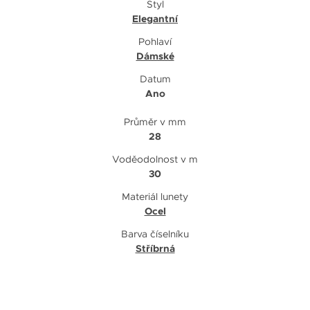
Styl
Elegantní
Pohlaví
Dámské
Datum
Ano
Průměr v mm
28
Voděodolnost v m
30
Materiál lunety
Ocel
Barva číselníku
Stříbrná