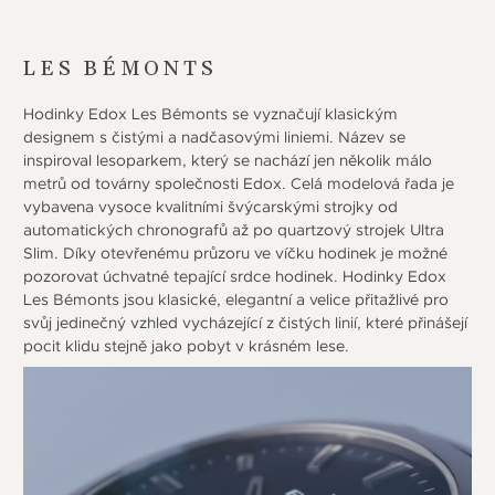
LES BÉMONTS
Hodinky Edox Les Bémonts se vyznačují klasickým
designem s čistými a nadčasovými liniemi. Název se
inspiroval lesoparkem, který se nachází jen několik málo
metrů od továrny společnosti Edox. Celá modelová řada je
vybavena vysoce kvalitními švýcarskými strojky od
automatických chronografů až po quartzový strojek Ultra
Slim. Díky otevřenému průzoru ve víčku hodinek je možné
pozorovat úchvatné tepající srdce hodinek. Hodinky Edox
Les Bémonts jsou klasické, elegantní a velice přitažlivé pro
svůj jedinečný vzhled vycházející z čistých linií, které přinášejí
pocit klidu stejně jako pobyt v krásném lese.