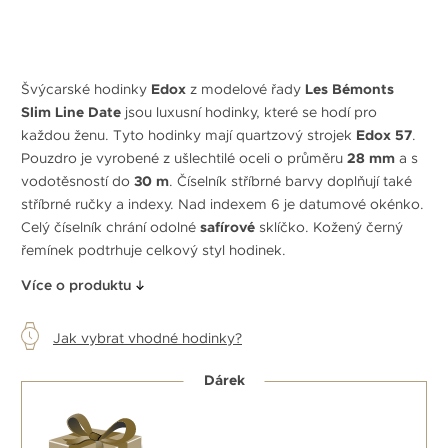
Švýcarské hodinky
Edox
z modelové řady
Les Bémonts
Slim Line Date
jsou luxusní hodinky, které se hodí pro
každou ženu. Tyto hodinky mají quartzový strojek
Edox 57
.
Pouzdro je vyrobené z ušlechtilé oceli o průměru
28 mm
a s
vodotěsností do
30 m
. Číselník stříbrné barvy doplňují také
stříbrné ručky a indexy. Nad indexem 6 je datumové okénko.
Celý číselník chrání odolné
safírové
sklíčko. Kožený černý
řemínek podtrhuje celkový styl hodinek.
Více o produktu
Jak vybrat vhodné hodinky?
Dárek