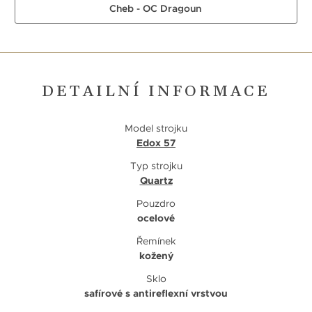
Cheb - OC Dragoun
DETAILNÍ INFORMACE
Model strojku
Edox 57
Typ strojku
Quartz
Pouzdro
ocelové
Řemínek
kožený
Sklo
safírové s antireflexní vrstvou