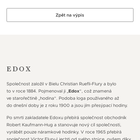
Zpět na výpis
EDOX
Společnost založil v Bielu Christian Ruefli-Flury a bylo
to v roce 1884. Pojmenoval ji „
Edox
“, což znamená
ve starořečtině „hodina“. Podoba loga používaného až
do dnešní doby je z roku 1900 a jsou jím přesýpací hodiny.
Po smrti zakladatele Edoxu přebírá společnost obchodník
Robert Kaufmann-Hug a stanovuje nový cíl společnosti,
vyrábět pouze náramkové hodinky. V roce 1965 přebírá
společnost Victor Flury-Liechti od svého strýce, ovšem díky