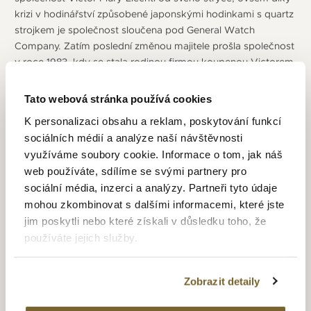
krizi v hodinářství způsobené japonskými hodinkami s quartz
strojkem je společnost sloučena pod General Watch
Company. Zatím poslední změnou majitele prošla společnost
v roce 1983, kdy se stala rodinou firmou koupenou Victorem
Strambinim a sídlo bylo přestěhováno do Ženevy. V 50.
letech zažívá firma velký rozvoj způsobený velkým zájmem
Tato webová stránka používá cookies
o hodinky značky Edox a otevírá zbrusu velkou a moderní
K personalizaci obsahu a reklam, poskytování funkcí
továrnu.
sociálních médií a analýze naší návštěvnosti
V roce 1961 společnost představuje i dnes vydávanou
využíváme soubory cookie. Informace o tom, jak náš
modelovou řadu „
Delfin
“, které vynikají odolností proti
web používáte, sdílíme se svými partnery pro
nárazu a skvělou vodotěsností, a to díky novému způsobu
sociální média, inzerci a analýzy. Partneři tyto údaje
těsnění a dvojitému zadnímu víčku. Vývoj vodotěsných
mohou zkombinovat s dalšími informacemi, které jste
hodinek pokračuje a o 4 roky později vydá firma řadu
jim poskytli nebo které získali v důsledku toho, že
„
Hydrosub
“ s odolností do 500 metrů, což je v té době velký
používáte jejich služby.
technický úspěch. Na přelomu 70. let vydává společnost dva
zajímavé modely a to
Bluebird
a
Geoscope
. Bluebird jsou
robustní, ale pořád elegantní hodinky se sklem odolným proti
Zobrazit detaily
poškrábání, odolným dvojitým víčkem a voděodolností.