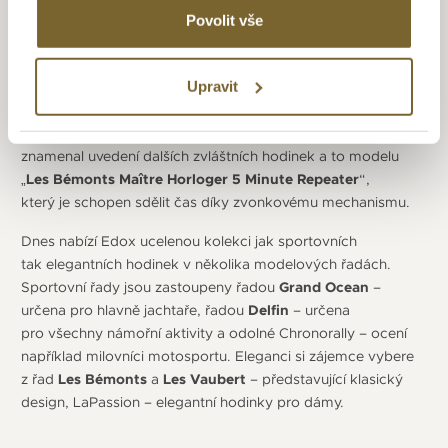
Model Geoscope byl opravdu univerzální model,
Povolit vše
který pokrýval všechna časová pásma a umožnili majiteli
zjistit čas v některém z 50 měst celého světa.
Upravit
Dalším skvělým počinem byl ultra tenký strojek s datem
z kolekce
Les Bémonts Ultra Slim
, strojek měl na tloušťku
pouhých 1,4 mm (tento rekord drží do dnes). Rok 2005
znamenal uvedení dalších zvláštních hodinek a to modelu
„
Les Bémonts Maître Horloger 5 Minute Repeater
“,
který je schopen sdělit čas díky zvonkovému mechanismu.
Dnes nabízí Edox ucelenou kolekci jak sportovních
tak elegantních hodinek v několika modelových řadách.
Sportovní řady jsou zastoupeny řadou
Grand Ocean
–
určena pro hlavně jachtaře, řadou
Delfin
– určena
pro všechny námořní aktivity a odolné Chronorally – ocení
například milovníci motosportu. Eleganci si zájemce vybere
z řad
Les Bémonts
a
Les Vaubert
– představující klasický
design, LaPassion – elegantní hodinky pro dámy.