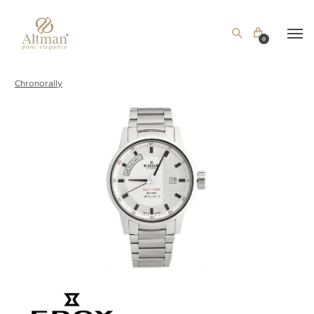
0
Chronorally