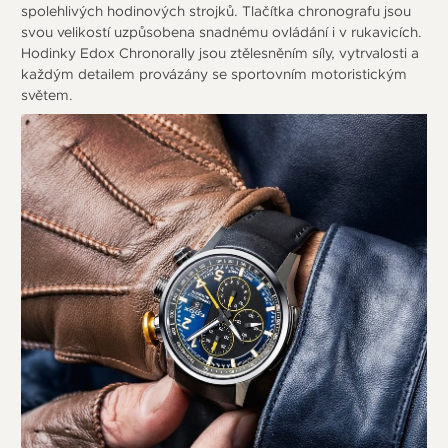
spolehlivých hodinových strojků. Tlačítka chronografu jsou
svou velikostí uzpůsobena snadnému ovládání i v rukavicích.
Hodinky Edox Chronorally jsou ztělesněním síly, vytrvalosti a
každým detailem provázány se sportovním motoristickým
světem.