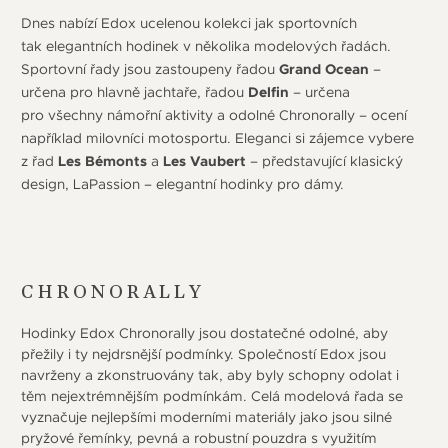
Dnes nabízí Edox ucelenou kolekci jak sportovních
tak elegantních hodinek v několika modelových řadách.
Sportovní řady jsou zastoupeny řadou
Grand Ocean
–
určena pro hlavně jachtaře, řadou
Delfin
– určena
pro všechny námořní aktivity a odolné Chronorally – ocení
například milovníci motosportu. Eleganci si zájemce vybere
z řad
Les Bémonts
a
Les Vaubert
– představující klasický
design, LaPassion – elegantní hodinky pro dámy.
CHRONORALLY
Hodinky Edox Chronorally jsou dostatečné odolné, aby
přežily i ty nejdrsnější podmínky. Společností Edox jsou
navrženy a zkonstruovány tak, aby byly schopny odolat i
těm nejextrémnějším podmínkám. Celá modelová řada se
vyznačuje nejlepšími moderními materiály jako jsou silné
pryžové řemínky, pevná a robustní pouzdra s využitím