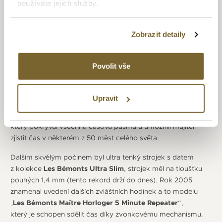
V roce 1961 společnost představuje i dnes vydávanou
používáte jejich služby.
modelovou řadu „
Delfin
“, které vynikají odolností proti
nárazu a skvělou vodotěsností, a to díky novému způsobu
Zobrazit detaily
těsnění a dvojitému zadnímu víčku. Vývoj vodotěsných
hodinek pokračuje a o 4 roky později vydá firma řadu
„
Hydrosub
“ s odolností do 500 metrů, což je v té době velký
Povolit vše
technický úspěch. Na přelomu 70. let vydává společnost dva
zajímavé modely a to
Bluebird
a
Geoscope
. Bluebird jsou
robustní, ale pořád elegantní hodinky se sklem odolným proti
Upravit
poškrábání, odolným dvojitým víčkem a voděodolností.
Model Geoscope byl opravdu univerzální model,
který pokrýval všechna časová pásma a umožnili majiteli
zjistit čas v některém z 50 měst celého světa.
Dalším skvělým počinem byl ultra tenký strojek s datem
z kolekce
Les Bémonts Ultra Slim
, strojek měl na tloušťku
pouhých 1,4 mm (tento rekord drží do dnes). Rok 2005
znamenal uvedení dalších zvláštních hodinek a to modelu
„
Les Bémonts Maître Horloger 5 Minute Repeater
“,
který je schopen sdělit čas díky zvonkovému mechanismu.