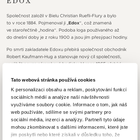
EDOX
Společnost založil v Bielu Christian Ruefli-Flury a bylo
to v roce 1884. Pojmenoval ji „
Edox
“, což znamená
ve starořečtině „hodina“. Podoba loga používaného až
do dnešní doby je z roku 1900 a jsou jím přesýpací hodiny.
Po smrti zakladatele Edoxu přebírá společnost obchodník
Robert Kaufmann-Hug a stanovuje nový cíl společnosti,
vyrábět pouze náramkové hodinky. V roce 1965 přebírá
společnost Victor Flury-Liechti od svého strýce, ovšem díky
krizi v hodinářství způsobené japonskými hodinkami s quartz
Tato webová stránka používá cookies
strojkem je společnost sloučena pod General Watch
K personalizaci obsahu a reklam, poskytování funkcí
Company. Zatím poslední změnou majitele prošla společnost
sociálních médií a analýze naší návštěvnosti
v roce 1983, kdy se stala rodinou firmou koupenou Victorem
využíváme soubory cookie. Informace o tom, jak náš
Strambinim a sídlo bylo přestěhováno do Ženevy. V 50.
web používáte, sdílíme se svými partnery pro
letech zažívá firma velký rozvoj způsobený velkým zájmem
sociální média, inzerci a analýzy. Partneři tyto údaje
o hodinky značky Edox a otevírá zbrusu velkou a moderní
mohou zkombinovat s dalšími informacemi, které jste
továrnu.
jim poskytli nebo které získali v důsledku toho, že