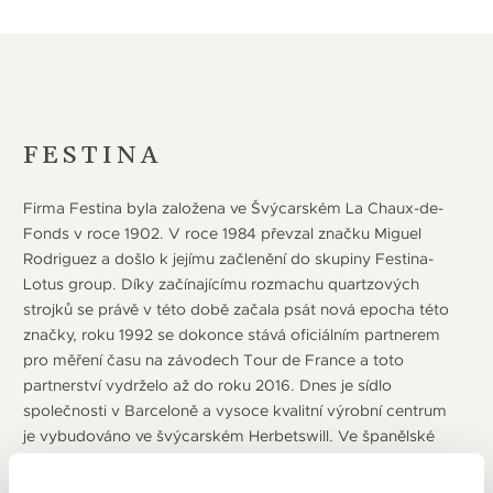
FESTINA
Firma Festina byla založena ve Švýcarském La Chaux-de-
Fonds v roce 1902. V roce 1984 převzal značku Miguel
Rodriguez a došlo k jejímu začlenění do skupiny Festina-
Lotus group. Díky začínajícímu rozmachu quartzových
strojků se právě v této době začala psát nová epocha této
značky, roku 1992 se dokonce stává oficiálním partnerem
pro měření času na závodech Tour de France a toto
partnerství vydrželo až do roku 2016. Dnes je sídlo
společnosti v Barceloně a vysoce kvalitní výrobní centrum
je vybudováno ve švýcarském Herbetswill. Ve španělské
Cordobě sídlí výrobní centrum se specializací na zlaté
hodinky a dále společnost disponuje výrobními kapacitami