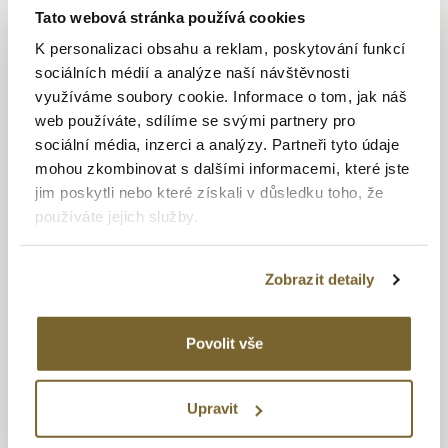
dokonce i v Asii. Ve všech těchto střediscích probíhá
Tato webová stránka používá cookies
kompletní proces výroby hodinek: konstrukce, výroba,
K personalizaci obsahu a reklam, poskytování funkcí
montáž mechanismu, dodání a po-prodejní servis. Postupem
sociálních médií a analýze naší návštěvnosti
času značka expanduje po celém světě a v rámci Festina
využíváme soubory cookie. Informace o tom, jak náš
Group získává na francouzském a španělském hodinářském
web používáte, sdílíme se svými partnery pro
trhu vedoucí postavení. Díky velkému úsilí o inovace
sociální média, inzerci a analýzy. Partneři tyto údaje
a zavedení moderních technologií, byla Festina Group
mohou zkombinovat s dalšími informacemi, které jste
schopna popularizovat materiály a postupy které její
jim poskytli nebo které získali v důsledku toho, že
hodinářské výrobě přinesly jedinečnou exkluzivitu, navíc
používáte jejich služby.
nabízí opravdu širokou modelovou řadu hodinek.
Zobrazit detaily
BOYFRIEND
Povolit vše
Hodinky Festina Boyfriend jsou výraznějšími a většími
hodinkami pro ženy. Vývojáři společnosti Festina si všimli, že
Upravit
ženy velmi často nosí hodinky svých partnerů. Mnoho žen
rádo nosí pánské hodinky, protože u nich oceňuje jejich větší