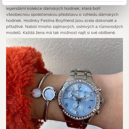
velikost, mohutnost a silnější sportovní nádech. Vzniká tak
legendární kolekce dámských hodinek, která boří
všeobecnou společenskou představu o vzhledu dámských
hodinek. Hodinky Festina Boyfriend jsou zcela dokonalé a
přitažlivé. Nabízí mnoho zajímavých, oslnivých a různorodých
modelů. Každá žena má tak možnost najít si své oblíbené.