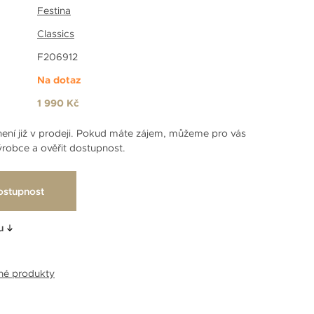
Festina
Classics
F206912
Na dotaz
1 990 Kč
ení již v prodeji. Pokud máte zájem, můžeme pro vás
robce a ověřit dostupnost.
ostupnost
u
bné produkty