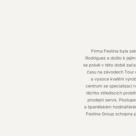
Firma Festina byla za
Rodriguez a došlo k její
se právě v této době zača
času na závodech Tour d
a vysoce kvalitní výr
centrum se specializací 
těchto střediscích prob
prodejní servis. Postu
a španělském hodinářském 
Festina Group schopna po