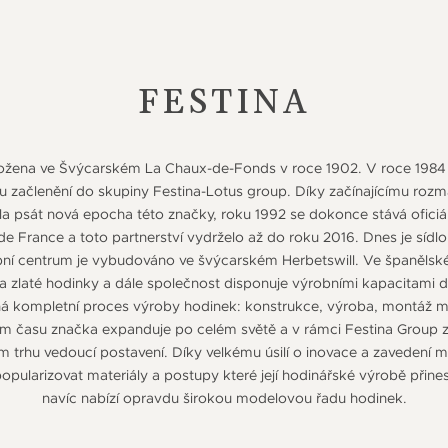
FESTINA
ložena ve Švýcarském La Chaux-de-Fonds v roce 1902. V roce 1984
mu začlenění do skupiny Festina-Lotus group. Díky začínajícímu roz
la psát nová epocha této značky, roku 1992 se dokonce stává ofici
e France a toto partnerství vydrželo až do roku 2016. Dnes je sídlo
obní centrum je vybudováno ve švýcarském Herbetswill. Ve španělské
na zlaté hodinky a dále společnost disponuje výrobními kapacitami d
íhá kompletní proces výroby hodinek: konstrukce, výroba, montáž 
pem času značka expanduje po celém světě a v rámci Festina Group 
trhu vedoucí postavení. Díky velkému úsilí o inovace a zavedení m
pularizovat materiály a postupy které její hodinářské výrobě přinesl
navíc nabízí opravdu širokou modelovou řadu hodinek.