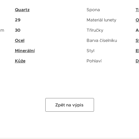
Quartz
Spona
T
29
Materiál lunety
O
 m
30
Tříručky
A
Ocel
Barva číselníku
S
Minerální
Styl
E
Kůže
Pohlaví
D
Zpět na výpis