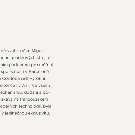
 převzal značku Miguel
machu quartzových strojků
álním partnerem pro měření
 společnosti v Barceloně
 Cordobě sídlí výrobní
okonce i v Asii. Ve všech
mechanismu, dodání a po-
získává na francouzském
oderních technologií, byla
y jedinečnou exkluzivitu,