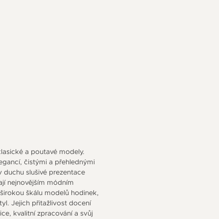
klasické a poutavé modely.
egancí, čistými a přehlednými
 v duchu slušivé prezentace
vají nejnovějším módním
širokou škálu modelů hodinek,
yl. Jejich přitažlivost docení
dice, kvalitní zpracování a svůj