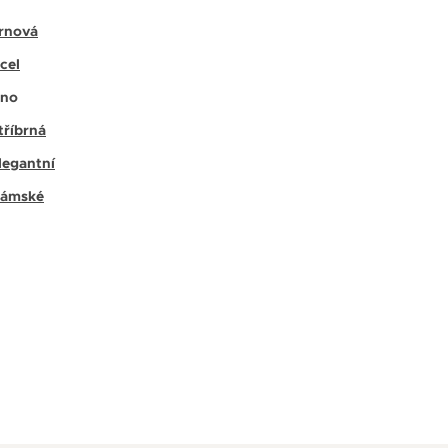
rnová
cel
no
tříbrná
legantní
ámské