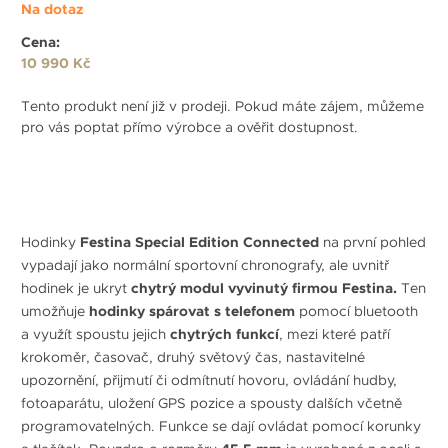
Na dotaz
Cena:
10 990 Kč
Tento produkt není již v prodeji. Pokud máte zájem, můžeme
pro vás poptat přímo výrobce a ověřit dostupnost.
Hodinky
Festina Special Edition Connected
na první pohled
vypadají jako normální sportovní chronografy, ale uvnitř
hodinek je ukryt
chytrý modul vyvinutý firmou Festina.
Ten
umožňuje
hodinky spárovat s telefonem
pomocí bluetooth
a využít spoustu jejich
chytrých funkcí
, mezi které patří
krokoměr, časovač, druhý světový čas, nastavitelné
upozornění, přijmutí či odmítnutí hovoru, ovládání hudby,
fotoaparátu, uložení GPS pozice a spousty dalších včetně
programovatelných. Funkce se dají ovládat pomocí korunky