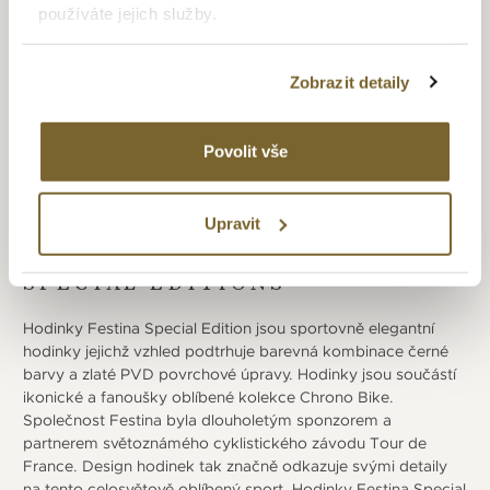
používáte jejich služby.
času značka expanduje po celém světě a v rámci Festina
Group získává na francouzském a španělském hodinářském
trhu vedoucí postavení. Díky velkému úsilí o inovace
Zobrazit detaily
a zavedení moderních technologií, byla Festina Group
schopna popularizovat materiály a postupy které její
hodinářské výrobě přinesly jedinečnou exkluzivitu, navíc
Povolit vše
nabízí opravdu širokou modelovou řadu hodinek.
Upravit
SPECIAL EDITIONS
Hodinky Festina Special Edition jsou sportovně elegantní
hodinky jejichž vzhled podtrhuje barevná kombinace černé
barvy a zlaté PVD povrchové úpravy. Hodinky jsou součástí
ikonické a fanoušky oblíbené kolekce Chrono Bike.
Společnost Festina byla dlouholetým sponzorem a
partnerem světoznámého cyklistického závodu Tour de
France. Design hodinek tak značně odkazuje svými detaily
na tento celosvětově oblíbený sport. Hodinky Festina Special