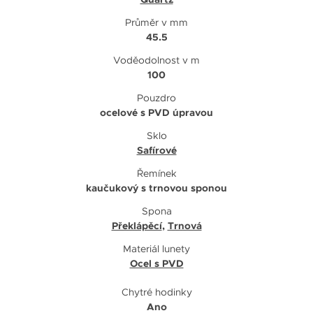
Průměr v mm
45.5
Voděodolnost v m
100
Pouzdro
ocelové s PVD úpravou
Sklo
Safírové
Řemínek
kaučukový s trnovou sponou
Spona
Překlápěcí
,
Trnová
Materiál lunety
Ocel s PVD
Chytré hodinky
Ano