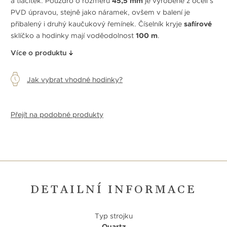
a tlačítek. Pouzdro o rozměru
45,5 mm
je vyrobené z oceli s
PVD úpravou, stejně jako náramek, ovšem v balení je
přibalený i druhý kaučukový řemínek. Číselník kryje
safírové
sklíčko a hodinky mají voděodolnost
100 m
.
Více o produktu
Jak vybrat vhodné hodinky?
Přejít na podobné produkty
DETAILNÍ INFORMACE
Typ strojku
Quartz