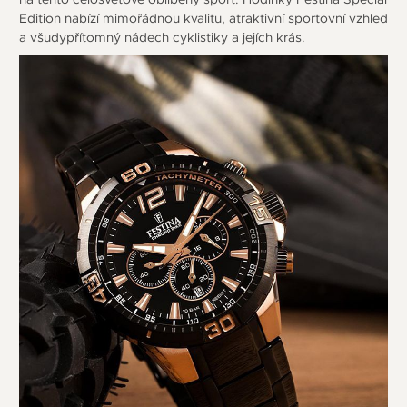
Edition nabízí mimořádnou kvalitu, atraktivní sportovní vzhled
a všudypřítomný nádech cyklistiky a jejích krás.