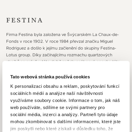
FESTINA
Firma Festina byla založena ve Švýcarském La Chaux-de-
Fonds v roce 1902. V roce 1984 převzal značku Miguel
Rodriguez a došlo k jejímu začlenění do skupiny Festina-
Lotus group. Díky začínajícímu rozmachu quartzových
strojků se právě v této době začala psát nová epocha této
značky, roku 1992 se dokonce stává oficiálním partnerem
pro měření času na závodech Tour de France a toto
Tato webová stránka používá cookies
partnerství vydrželo až do roku 2016. Dnes je sídlo
K personalizaci obsahu a reklam, poskytování funkcí
společnosti v Barceloně a vysoce kvalitní výrobní centrum
sociálních médií a analýze naší návštěvnosti
je vybudováno ve švýcarském Herbetswill. Ve španělské
využíváme soubory cookie. Informace o tom, jak náš
Cordobě sídlí výrobní centrum se specializací na zlaté
web používáte, sdílíme se svými partnery pro
hodinky a dále společnost disponuje výrobními kapacitami
sociální média, inzerci a analýzy. Partneři tyto údaje
dokonce i v Asii. Ve všech těchto střediscích probíhá
mohou zkombinovat s dalšími informacemi, které jste
kompletní proces výroby hodinek: konstrukce, výroba,
jim poskytli nebo které získali v důsledku toho, že
montáž mechanismu, dodání a po-prodejní servis. Postupem