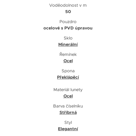
Voděodolnost v m
50
Pouzdro
ocelové s PVD úpravou
Sklo
Minerální
Řemínek
Ocel
Spona
Překlápěcí
Materiál lunety
Ocel
Barva číselníku
Stříbrná
Styl
Elegantní