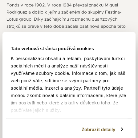
Fonds v roce 1902. V roce 1984 převzal značku Miguel
Rodriguez a došlo k jejímu začlenění do skupiny Festina-
Lotus group. Díky začínajícímu rozmachu quartzových
strojků se právě v této době začala psát nová epocha této
značky, roku 1992 se dokonce stává oficiálním partnerem
pro měření času na závodech Tour de France a toto
partnerství vydrželo až do roku 2016. Dnes je sídlo
Tato webová stránka používá cookies
společnosti v Barceloně a vysoce kvalitní výrobní centrum
K personalizaci obsahu a reklam, poskytování funkcí
je vybudováno ve švýcarském Herbetswill. Ve španělské
sociálních médií a analýze naší návštěvnosti
Cordobě sídlí výrobní centrum se specializací na zlaté
využíváme soubory cookie. Informace o tom, jak náš
hodinky a dále společnost disponuje výrobními kapacitami
web používáte, sdílíme se svými partnery pro
dokonce i v Asii. Ve všech těchto střediscích probíhá
sociální média, inzerci a analýzy. Partneři tyto údaje
kompletní proces výroby hodinek: konstrukce, výroba,
mohou zkombinovat s dalšími informacemi, které jste
montáž mechanismu, dodání a po-prodejní servis. Postupem
jim poskytli nebo které získali v důsledku toho, že
času značka expanduje po celém světě a v rámci Festina
používáte jejich služby.
Group získává na francouzském a španělském hodinářském
trhu vedoucí postavení. Díky velkému úsilí o inovace
a zavedení moderních technologií, byla Festina Group
Zobrazit detaily
schopna popularizovat materiály a postupy které její