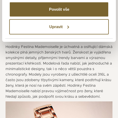
hodinářské výrobě přinesly jedinečnou exkluzivitu, navíc
nabízí opravdu širokou modelovou řadu hodinek.
Povolit vše
Upravit
MADEMOISELLE
Hodinky Festina Mademoiselle je úchvatná a oslňující dámská
kolekce plná jemných ženských tvarů. Ženskost je vyjádřena
smyslnými detaily, příjemnými trendy barvami a výraznou
prezentací křehkosti. Modelová řada nabízí, jak jednoduché a
minimalistické designy, tak i o něco větší pouzdra s
chronografy. Modely jsou vyrobeny z ušlechtilé oceli 316L a
často jsou zdobeny třpytivými kameny, které podtrhují krásu
ženy, která je nosí na svém zápěstí. Hodinky Festina
Mademoiselle nabízí pravou výjimečnost pro ženy, které
hledají způsob, jak podpořit svou krásu a sebevědomí.