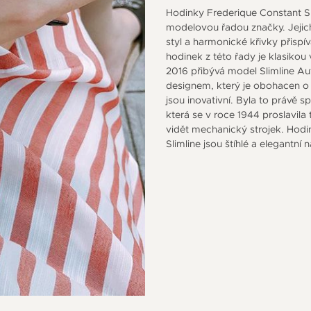
Hodinky Frederique Constant Sl
modelovou řadou značky. Jejich
styl a harmonické křivky přispí
hodinek z této řady je klasiko
2016 přibývá model Slimline Au
designem, který je obohacen o
jsou inovativní. Byla to právě 
která se v roce 1944 proslavila 
vidět mechanický strojek. Hodi
Slimline jsou štíhlé a elegantní