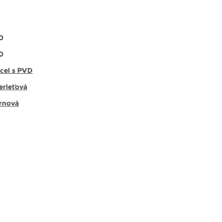
0
0
cel s PVD
erleťová
rnová