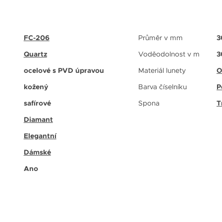
FC-206
Průměr v mm
3
Quartz
Voděodolnost v m
3
ocelové s PVD úpravou
Materiál lunety
O
kožený
Barva číselníku
P
safírové
Spona
T
Diamant
Elegantní
Dámské
Ano