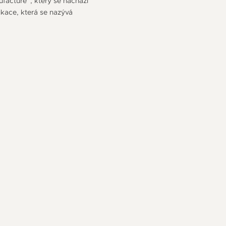
ufacture“, který se nachází
ikace, která se nazývá