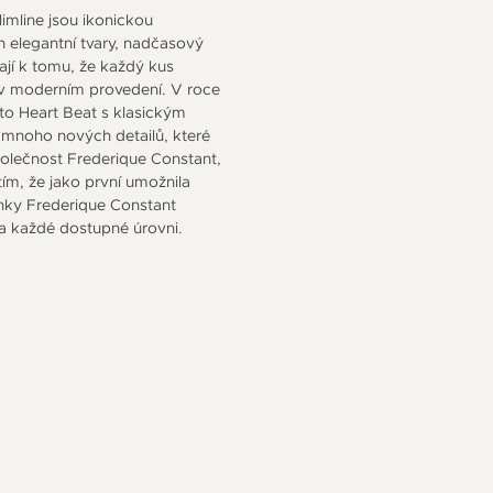
imline jsou ikonickou
 elegantní tvary, nadčasový
vají k tomu, že každý kus
u v moderním provedení. V roce
to Heart Beat s klasickým
 mnoho nových detailů, které
společnost Frederique Constant,
tím, že jako první umožnila
nky Frederique Constant
 na každé dostupné úrovni.