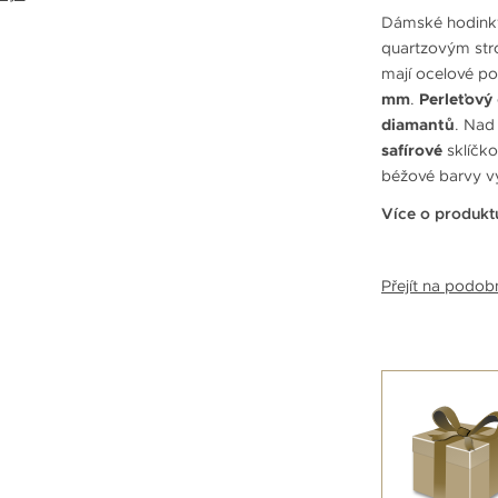
Dámské hodin
quartzovým str
mají ocelové p
mm
.
Perleťový
diamantů
. Nad
safírové
sklíčko
béžové barvy vy
Více o produkt
Přejít na podo