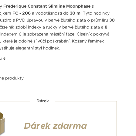
ky
Frederique Constant Slimline Moonphase
s
ojkem
FC - 206
a vodotěsností do
30 m
. Tyto hodinky
ouzdro s PVD úpravou v barvě žlutého zlata o průměru
30
číselník zdobí indexy a ručky v barvě žlutého zlata a
8
 indexem 6 je zobrazena měsíční fáze. Číselník pokrývá
, které je odolnější vůči poškrábání. Kožený řemínek
stihuje elegantní styl hodinek.
u
bné produkty
Dárek
Dárek zdarma