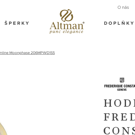
O nás
ŠPERKY
DOPLŇKY
imline Moonphase 206MPWD1S5
HOD
FRE
CON