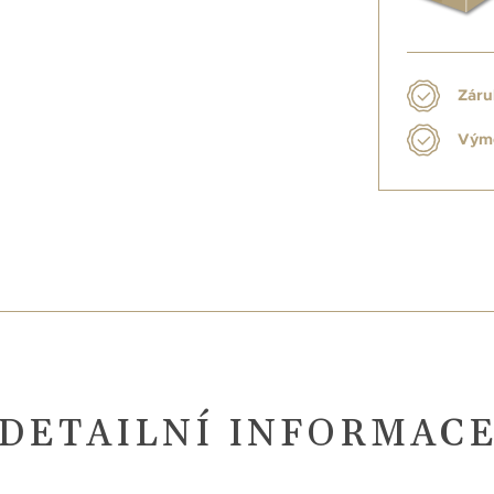
Záru
Výmě
DETAILNÍ INFORMAC