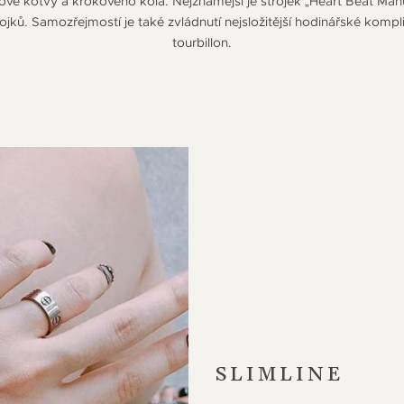
kové kotvy a krokového kola. Nejznámější je strojek „Heart Beat Man
ojků. Samozřejmostí je také zvládnutí nejsložitější hodinářské kompl
tourbillon.
SLIMLINE