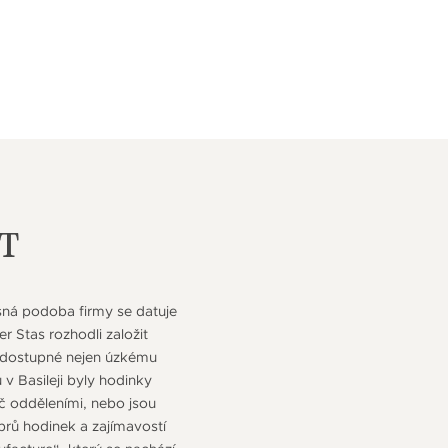
T
asná podoba firmy se datuje
r Stas rozhodli založit
ky dostupné nejen úzkému
v Basileji byly hodinky
č odděleními, nebo jsou
ibrů hodinek a zajímavostí