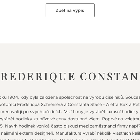
Zpět na výpis
FREDERIQUE CONSTAN
roku 1904, kdy byla založena společnost na výrobu číselníků. Souč
otomci Frederiqua Schreinera a Constanta Stase - Aletta Bax a Pete
menovali ji po svých předcích. Vizí firmy je vyrábět luxusní hodin
vyrábět hodinky za příznivé ceny dostupné všem. Poprvé na veletrhu 
5. Návrh hodinek vzniká často diskuzí mezi zaměstnanci firmy napří
 najímáni externí designeři. Manufaktura vyrábí několik vlastních kal