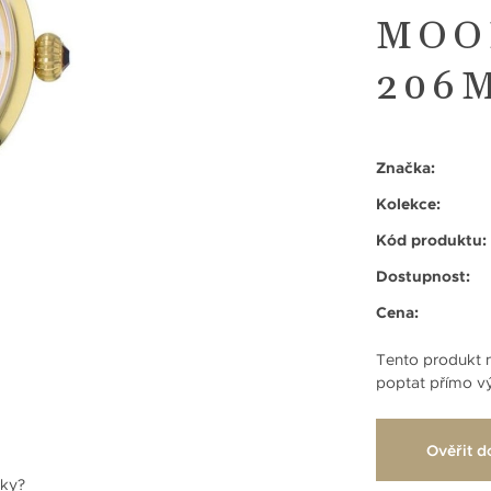
MOO
206
Značka:
Kolekce:
Kód produktu:
Dostupnost:
Cena:
Tento produkt n
poptat přímo vý
Ověřit d
nky?