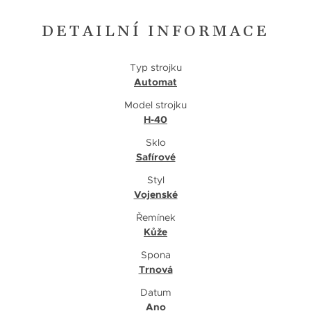
DETAILNÍ INFORMACE
Typ strojku
Automat
Model strojku
H-40
Sklo
Safírové
Styl
Vojenské
Řemínek
Kůže
Spona
Trnová
Datum
Ano