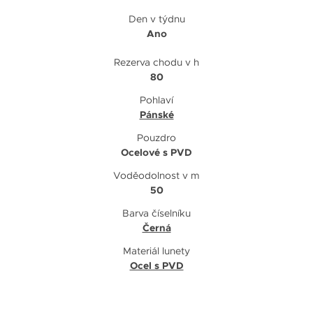
Den v týdnu
Ano
Rezerva chodu v h
80
Pohlaví
Pánské
Pouzdro
Ocelové s PVD
Voděodolnost v m
50
Barva číselníku
Černá
Materiál lunety
Ocel s PVD