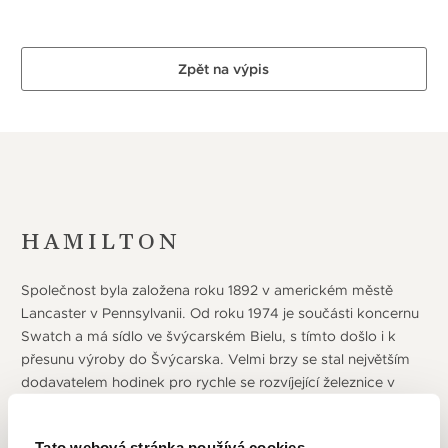
Zpět na výpis
HAMILTON
Společnost byla založena roku 1892 v americkém městě
Lancaster v Pennsylvanii. Od roku 1974 je součásti koncernu
Swatch a má sídlo ve švýcarském Bielu, s tímto došlo i k
přesunu výroby do Švýcarska. Velmi brzy se stal největším
dodavatelem hodinek pro rychle se rozvíjející železnice v
USA, čímž jeho velmi přesné hodinky získaly přezdívku
„hodinky s železniční přesností“. Při obou světových válkách
Tato webová stránka používá cookies