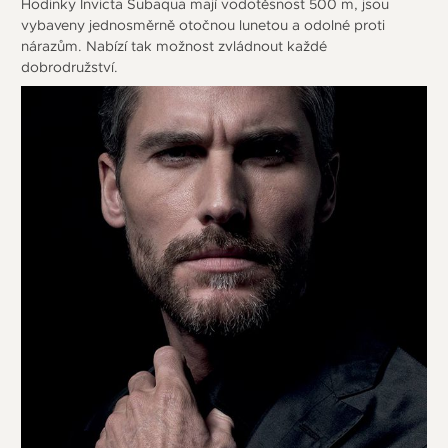
Hodinky Invicta Subaqua mají vodotěsnost 500 m, jsou
vybaveny jednosměrně otočnou lunetou a odolné proti
nárazům. Nabízí tak možnost zvládnout každé
dobrodružství.