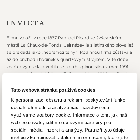
INVICTA
Firmu založil v roce 1837 Raphael Picard ve švýcarském
městě La Chaux-de-Fonds. Její název je z latinského slova jež
se překládá jako „nepřemožitelný“. Rodinnou firma zůstávala
až do příchodu hodinek s quartzovým strojkem. V té době
značka vymizela a vrátila se na trh s plnou silou v roce 1991
za pomoci Americké firmy. Zajímavostí je určitě řada Russian
Diver, která je inspirována hodinkami vyrobenými na žádost
Sovětského ministerstva obrany z roku 1959. Tyto hodinky
Tato webová stránka používá cookies
měli nosit důstojníci ruského námořnictva. Po obnovení
K personalizaci obsahu a reklam, poskytování funkcí
výroby začala firma používat vysoce kvalitní materiály, jako
sociálních médií a analýze naší návštěvnosti
je antireflexní safírové sklo nebo švýcarské hodinkové
využíváme soubory cookie. Informace o tom, jak náš
strojky. Plně to bylo využito v řadě Pro diver, která vynikala
web používáte, sdílíme se svými partnery pro
navíc vysokou voděodolností. Pokračováním bylo v roce
sociální média, inzerci a analýzy. Partneři tyto údaje
2000 výrobou vlastních strojků a o dva roky později firma
mohou zkombinovat s dalšími informacemi, které jste
dostala certifikaci k používaní hodinových strojků