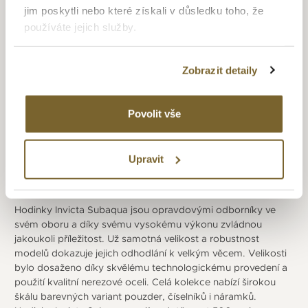
jim poskytli nebo které získali v důsledku toho, že
od švýcarského výrobce ETA. Prestižní cena Red Dot Awart
používáte jejich služby.
za design byla udělena hodinkám Subaqua NOMA V roce
2013, které o tři roky později prošly inovací konstrukce
a umožňovaly odolat tlaku vody až do 500 metrů. Dnes
Zobrazit detaily
firma klade důraz hlavně na preciznost výroby a vysokou
kvalitu svých hodinek, které se snaží posouvat technicky dále
svými inovacemi.
Povolit vše
Upravit
SUBAQUA
Hodinky Invicta Subaqua jsou opravdovými odborníky ve
svém oboru a díky svému vysokému výkonu zvládnou
jakoukoli příležitost. Už samotná velikost a robustnost
modelů dokazuje jejich odhodlání k velkým věcem. Velikosti
bylo dosaženo díky skvělému technologickému provedení a
použití kvalitní nerezové oceli. Celá kolekce nabízí širokou
škálu barevných variant pouzder, číselníků i náramků.