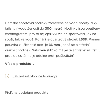
Dámské sportovní hodinky zaměřené na vodní sporty, díky
brilantní vodotěsnosti do
300 metrů
. Hodinky jsou opatřeny
chronografem, pro to nejlepší využití při sportování, jak na
souši, tak ve vodě. Pohání je quartzový strojek
L538
. Průměr
pouzdra z ušlechtilé oceli je
36 mm
, jedná se o střední
velikost hodinek.
Safírové
sklíčko má ještě antireflexní vrstvu
proti odleskům a je odolné proti poškrábání.
Více o produktu
Jak vybrat vhodné hodinky?
Přejít na podobné produkty