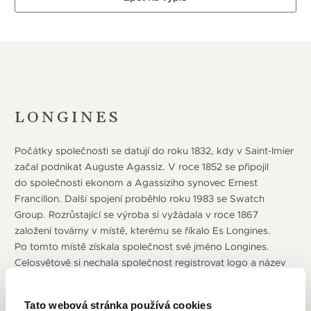
LONGINES
Počátky společnosti se datují do roku 1832, kdy v Saint-Imier
začal podnikat Auguste Agassiz. V roce 1852 se připojil
do společnosti ekonom a Agassiziho synovec Ernest
Francillon. Další spojení proběhlo roku 1983 se Swatch
Group. Rozrůstající se výroba si vyžádala v roce 1867
založení továrny v místě, kterému se říkalo Es Longines.
Po tomto místě získala společnost své jméno Longines.
Celosvětově si nechala společnost registrovat logo a název
až v roce 1893. Téhož roku ještě začala vyrábět svůj první
vlastní strojek, kalibr 20A, který používal natahovací
Tato webová stránka používá cookies
korunkou. Za tento vynález získala společnost medaili