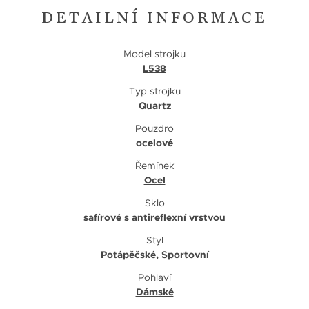
DETAILNÍ INFORMACE
Model strojku
L538
Typ strojku
Quartz
Pouzdro
ocelové
Řemínek
Ocel
Sklo
safírové s antireflexní vrstvou
Styl
Potápěčské
,
Sportovní
Pohlaví
Dámské