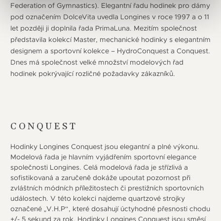
Federation of Gymnastics). Elegantní řadu hodinek pro dámy
pod označením DolceVita uvedla Longines v roce 1997 a o 11
let později ji doplnila řada PrimaLuna. Mezitím společnost
představila kolekcí Master, mechanické hodinky s elegantním
designem a sportovní kolekce – HydroConquest a Conquest.
Dnes má společnost velké množství modelových řad
hodinek pokrývající rozličné požadavky zákazníků.
CONQUEST
Hodinky Longines Conquest jsou elegantní a plné výkonu.
Modelová řada je hlavním vyjádřením sportovní elegance
společnosti Longines. Celá modelová řada je střízlivá a
sofistikovaná a zaručeně dokáže upoutat pozornost při
zvláštních módních příležitostech či prestižních sportovních
událostech. V této kolekci najdeme quartzové strojky
označené „V.H.P“, které dosahují úctyhodné přesnosti chodu
+/- 5 sekund za rok. Hodinky Longines Conquest jsou směsí