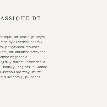
ASSIQUE DE
ssique jsou fascinující svým
ada byla uvedena na trh v
li při vytváření reputace
akem jsou okřídlené přesýpací
 jemné elegance a
ají díky štíhlému provedení a
í. Hodinky Longines La Grande
í určenou pro ženy i muže.
ří si uvědomují, jak ocenit