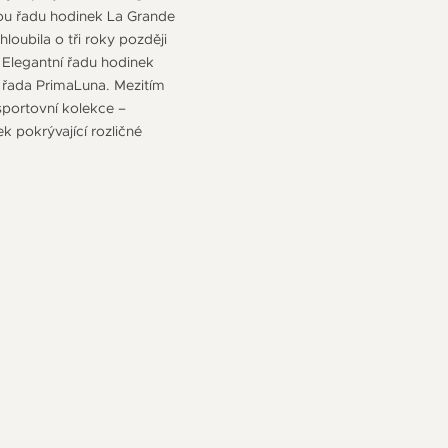
vou řadu hodinek La Grande
loubila o tři roky později
 Elegantní řadu hodinek
a řada PrimaLuna. Mezitím
sportovní kolekce –
pokrývající rozličné