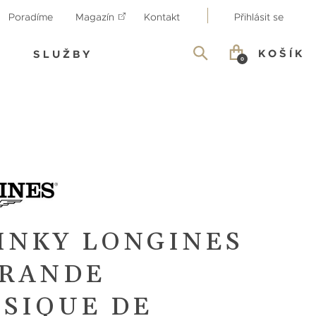
Poradíme
Magazín
Kontakt
Přihlásit se
KOŠÍK
SLUŽBY
0
INKY LONGINES
GRANDE
SSIQUE DE