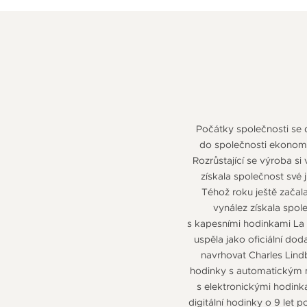
Počátky společnosti se d
do společnosti ekonom 
Rozrůstající se výroba si
získala společnost své 
Téhož roku ještě začala
vynález získala spol
s kapesními hodinkami La 
uspěla jako oficiální do
navrhovat Charles Lindb
hodinky s automatickým n
s elektronickými hodink
digitální hodinky o 9 let