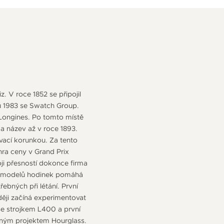
. V roce 1852 se připojil
u 1983 se Swatch Group.
s Longines. Po tomto místě
 a název až v roce 1893.
ovací korunkou. Za tento
hra ceny v Grand Prix
i přesností dokonce firma
n z modelů hodinek pomáhá
ebných při létání. První
ěji začíná experimentovat
se strojkem L400 a první
ajným projektem Hourglass.