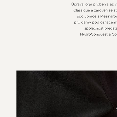
Úprava loga proběhla až v
Classique a zároveň se st
spolupráce s Mezinárod
pro dámy pod označením D
společnost předsta
HydroConquest a Con