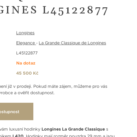
INES L45122877
Longines
Elegance
-
La Grande Classique de Longines
L45122877
Na dotaz
45 500 Kč
ení již v prodeji. Pokud máte zájem, můžeme pro vás
robce a ověřit dostupnost.
ostupnost
vám luxusní hodinky
Longines La Grande Classique
s
ojkem
L420
. Hodinky mají rozměr pouzdra 29 mm a jsou