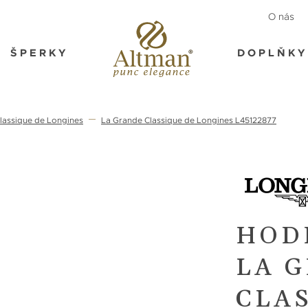
O nás
ŠPERKY
DOPLŇKY
lassique de Longines
La Grande Classique de Longines L45122877
HOD
LA 
CLA