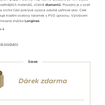
valitnějších materiálů, včetně
diamantů
. Pouzdro je z oceli
 vrchní část pokrývá vysoce odolné safírové sklo. Celé
ňuje kvalitní ocelový náramek s PVD úpravou. Výrobcem
omovaná značka
Longines
.
u
bné produkty
Dárek
Dárek zdarma