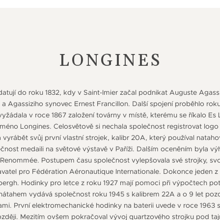
LONGINES
atují do roku 1832, kdy v Saint-Imier začal podnikat Auguste Agassiz
a Agassiziho synovec Ernest Francillon. Další spojení proběhlo rok
 vyžádala v roce 1867 založení továrny v místě, kterému se říkalo E
jméno Longines. Celosvětově si nechala společnost registrovat logo
 vyrábět svůj první vlastní strojek, kalibr 20A, který používal natah
ečnost medaili na světové výstavě v Paříži. Dalším oceněním byla vý
Renommée. Postupem času společnost vylepšovala své strojky, svoj
davatel pro Fédération Aéronautique Internationale. Dokonce jede
ergh. Hodinky pro letce z roku 1927 mají pomoci při výpočtech potř
átahem vydává společnost roku 1945 s kalibrem 22A a o 9 let pozd
ami. První elektromechanické hodinky na baterii uvede v roce 1963 
 později. Mezitím ovšem pokračoval vývoj quartzového strojku pod t