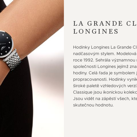
LA GRANDE CL
LONGINES
Hodinky Longines La Grande Cla
nadčasovým stylem. Modelová ř
roce 1992. Sehrála významnou ro
společnosti Longines jejímž zn
hodiny. Celá řada je symbolem
propracovanosti. Hodinky vynik
široké paletě vzhledových verz
Classique jsou ikonickou kolekc
Jsou vidět na zápěstí všech, kte
skutečnou hodnotu.