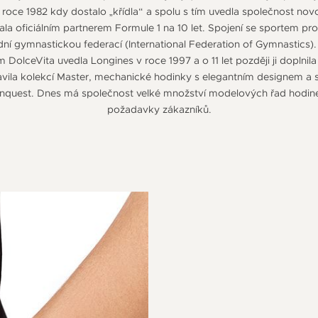
 roce 1982 kdy dostalo „křídla“ a spolu s tím uvedla společnost no
ala oficiálním partnerem Formule 1 na 10 let. Spojení se sportem proh
ní gymnastickou federací (International Federation of Gymnastics).
olceVita uvedla Longines v roce 1997 a o 11 let později ji doplnil
vila kolekcí Master, mechanické hodinky s elegantním designem a 
quest. Dnes má společnost velké množství modelových řad hodinek 
požadavky zákazníků.