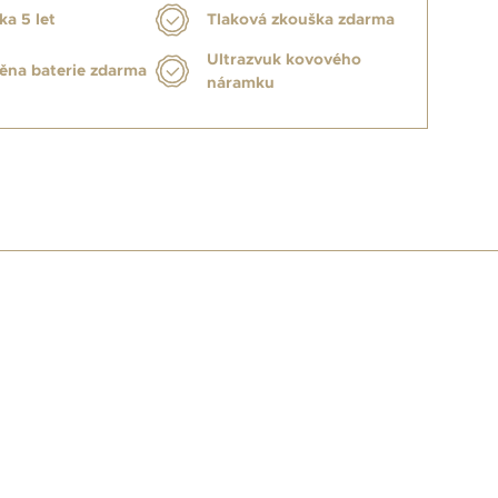
ka 5 let
Tlaková zkouška zdarma
Ultrazvuk kovového
na baterie zdarma
náramku
E