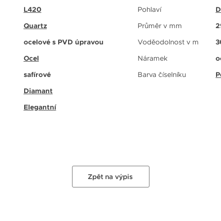
L420
Pohlaví
D
Quartz
Průměr v mm
2
ocelové s PVD úpravou
Voděodolnost v m
3
Ocel
Náramek
o
safírové
Barva číselníku
P
Diamant
Elegantní
Zpět na výpis