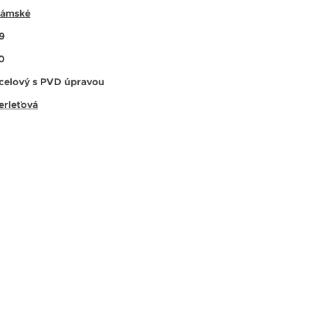
ámské
9
0
celový s PVD úpravou
erleťová