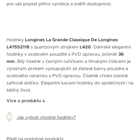
pro vás poptat přímo výrobce a ověřit dostupnost.
Hodinky
Longines La Grande Classique De Longines
L47552118
s quartzovým strojkem
L420
. Dámské elegantní
hodinky v ocelovém pouzdře s PVD úpravou, průměr
36
mm
. Bílý číselník s černými ručičkami a římskými číslicemi je
výrazným prvkem vystupujícím ze zlatavé barvy pouzdra a
ocelového náramku s PVD úpravou. Číselník chrání odolné
safírové sklíčko. Elegantní luxusní hodinky do společnosti i na
běžný život.
Více o produktu
Jak vybrat vhodné hodinky?
Přejít na podobné produkty