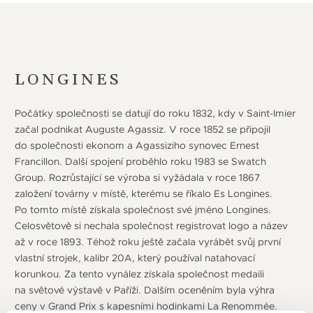
LONGINES
Počátky společnosti se datují do roku 1832, kdy v Saint-Imier
začal podnikat Auguste Agassiz. V roce 1852 se připojil
do společnosti ekonom a Agassiziho synovec Ernest
Francillon. Další spojení proběhlo roku 1983 se Swatch
Group. Rozrůstající se výroba si vyžádala v roce 1867
založení továrny v místě, kterému se říkalo Es Longines.
Po tomto místě získala společnost své jméno Longines.
Celosvětově si nechala společnost registrovat logo a název
až v roce 1893. Téhož roku ještě začala vyrábět svůj první
vlastní strojek, kalibr 20A, který používal natahovací
korunkou. Za tento vynález získala společnost medaili
na světové výstavě v Paříži. Dalším oceněním byla výhra
ceny v Grand Prix s kapesními hodinkami La Renommée.