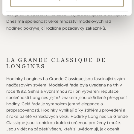
let později ji doplnila řada PrimaLuna. Mezitím společnost
představila kolekcí Master, mechanické hodinky s elegantním
designem a sportovní kolekce – HydroConquest a Conquest.
Dnes má společnost velké množství modelových řad
hodinek pokrývající rozličné požadavky zákazníků.
LA GRANDE CLASSIQUE DE
LONGINES
Hodinky Longines La Grande Classique jsou fascinující svým
nadčasovým stylem. Modelová řada byla uvedena na trh v
roce 1992. Sehrála významnou roli při vytváření reputace
společnosti Longines jejímž znakem jsou okřídlené přesýpací
hodiny. Celá řada je symbolem jemné elegance a
propracovanosti. Hodinky vynikají díky štíhlému provedení a
široké paletě vzhledových verzí. Hodinky Longines La Grande
Classique jsou ikonickou kolekcí určenou pro ženy i muže.
Jsou vidět na zápěstí všech, kteří si uvědomují, jak ocenit