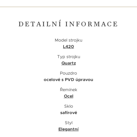
DETAILNÍ INFORMACE
Model strojku
L420
Typ strojku
Quartz
Pouzdro
ocelové s PVD úpravou
Řemínek
Ocel
Sklo
safírové
Styl
Elegantní