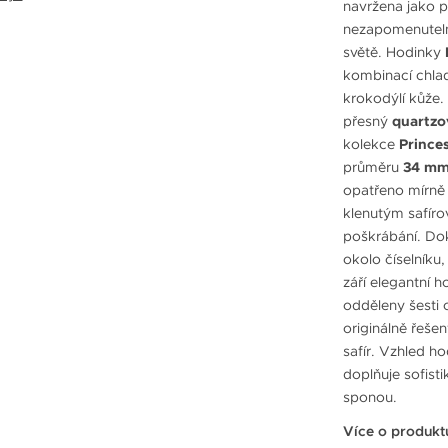
navržena jako 
nezapomenuteln
světě. Hodinky
kombinací chlad
krokodýlí kůže
přesný
quartzo
kolekce
Prince
průměru
34 m
opatřeno mírně 
klenutým safíro
poškrábání. Dok
okolo číselníku,
září elegantní h
odděleny šesti 
originálně řešen
safír. Vzhled h
doplňuje sofisti
sponou.
Více o produkt