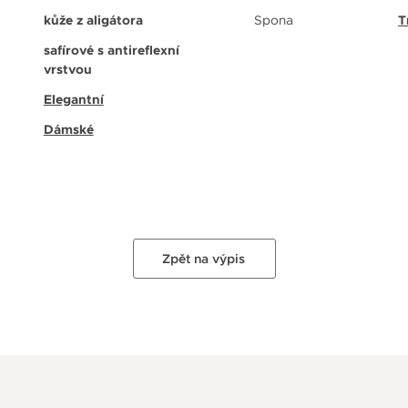
kůže z aligátora
Spona
T
safírové s antireflexní
vrstvou
Elegantní
Dámské
Zpět na výpis