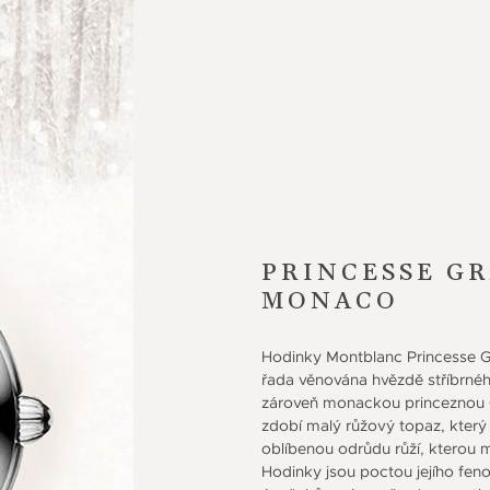
PRINCESSE GR
MONACO
Hodinky Montblanc Princesse 
řada věnována hvězdě stříbrného 
zároveň monackou princeznou Gr
zdobí malý růžový topaz, kter
oblíbenou odrůdu růží, kterou 
Hodinky jsou poctou jejího fen