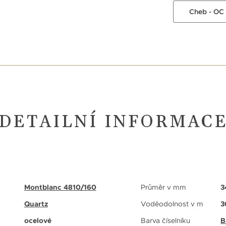
Cheb - OC
DETAILNÍ INFORMAC
Montblanc 4810/160
Průměr v mm
3
Quartz
Voděodolnost v m
3
ocelové
Barva číselníku
B