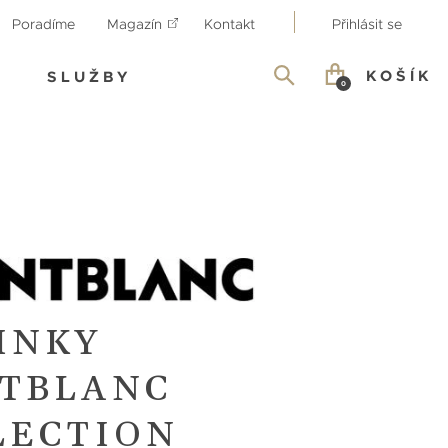
Poradíme
Magazín
Kontakt
Přihlásit se
KOŠÍK
SLUŽBY
0
INKY
TBLANC
LECTION