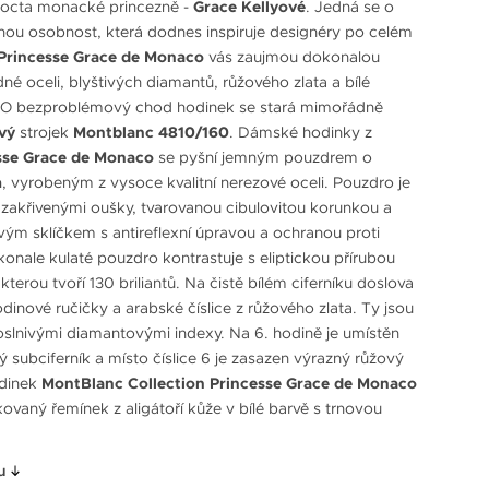
pocta monacké princezně -
Grace Kellyové
. Jedná se o
ou osobnost, která dodnes inspiruje designéry po celém
Princesse Grace de Monaco
vás zaujmou dokonalou
né oceli, blyštivých diamantů, růžového zlata a bílé
. O bezproblémový chod hodinek se stará mimořádně
vý
strojek
Montblanc 4810/160
. Dámské hodinky z
sse Grace de Monaco
se pyšní jemným pouzdrem o
m
, vyrobeným z vysoce kvalitní nerezové oceli. Pouzdro je
zakřivenými oušky, tvarovanou cibulovitou korunkou a
vým sklíčkem s antireflexní úpravou a ochranou proti
onale kulaté pouzdro kontrastuje s eliptickou přírubou
 kterou tvoří 130 briliantů. Na čistě bílém ciferníku doslova
odinové ručičky a arabské číslice z růžového zlata. Ty jsou
oslnivými diamantovými indexy. Na 6. hodině je umístěn
ý subciferník a místo číslice 6 je zasazen výrazný růžový
odinek
MontBlanc Collection Princesse Grace de Monaco
kovaný řemínek z aligátoří kůže v bílé barvě s trnovou
u