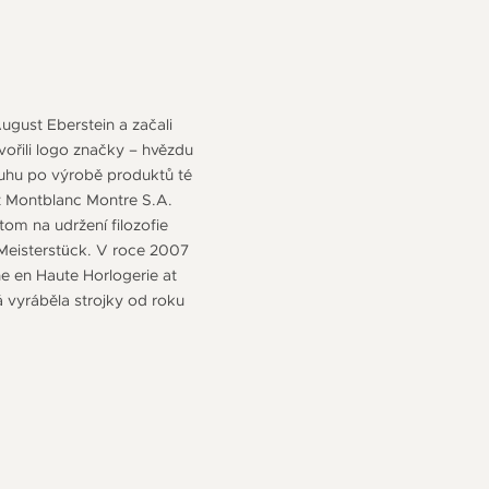
ugust Eberstein a začali
tvořili logo značky – hvězdu
ouhu po výrobě produktů té
t Montblanc Montre S.A.
om na udržení filozofie
Meisterstück. V roce 2007
he en Haute Horlogerie at
á vyráběla strojky od roku