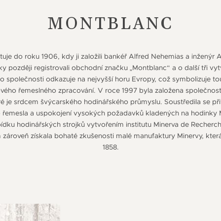
MONTBLANC
tuje do roku 1906, kdy ji založili bankéř Alfred Nehemias a inženýr A
ky později registrovali obchodní značku „Montblanc“ a o další tři vy
společnosti odkazuje na nejvyšší horu Evropy, což symbolizuje t
čkového řemeslného zpracování. V roce 1997 byla založena společnos
ré je srdcem švýcarského hodinářského průmyslu. Soustředila se přit
o řemesla a uspokojení vysokých požadavků kladených na hodinky 
bídku hodinářských strojků vytvořením institutu Minerva de Recherc
m zároveň získala bohaté zkušenosti malé manufaktury Minervy, kter
1858.