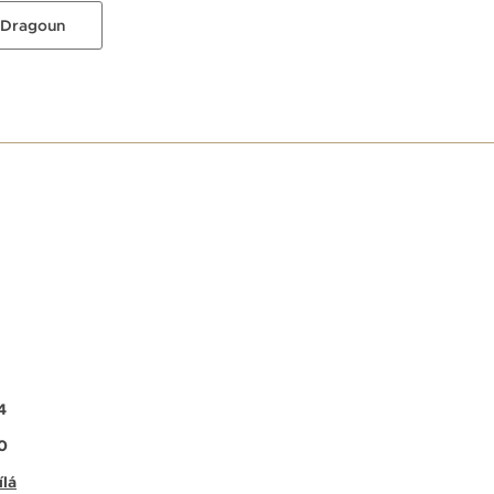
 Dragoun
E
4
0
ílá