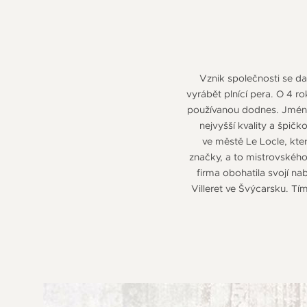
Vznik společnosti se da
vyrábět plnící pera. O 4 ro
používanou dodnes. Jméno 
nejvyšší kvality a špi
ve městě Le Locle, kte
značky, a to mistrovskéh
firma obohatila svojí na
Villeret ve Švýcarsku. Tí