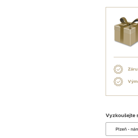
Záru
Výmě
Vyzkoušejte 
Plzeň - ná