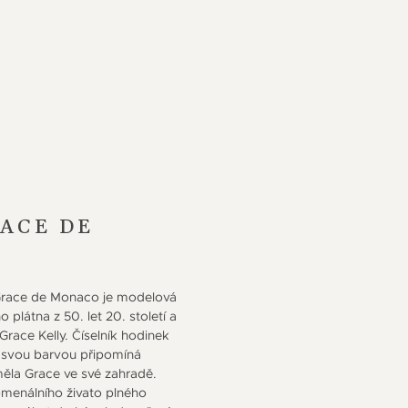
ACE DE
Grace de Monaco je modelová
plátna z 50. let 20. století a
ace Kelly. Číselník hodinek
ý svou barvou připomíná
měla Grace ve své zahradě.
omenálního živato plného