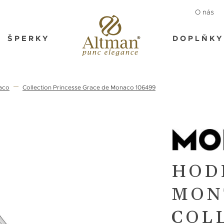
O nás
ŠPERKY
DOPLŇKY
aco
Collection Princesse Grace de Monaco 106499
HOD
MON
COL