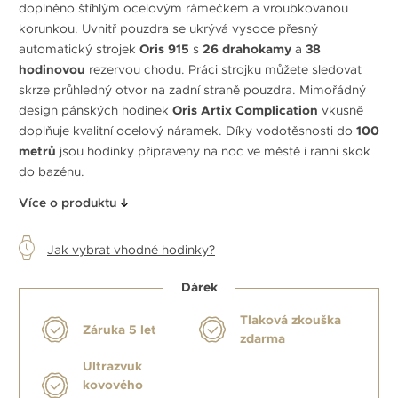
doplněno štíhlým ocelovým rámečkem a vroubkovanou
korunkou. Uvnitř pouzdra se ukrývá vysoce přesný
automatický strojek
Oris 915
s
26 drahokamy
a
38
hodinovou
rezervou chodu. Práci strojku můžete sledovat
skrze průhledný otvor na zadní straně pouzdra. Mimořádný
design pánských hodinek
Oris Artix Complication
vkusně
doplňuje kvalitní ocelový náramek. Díky vodotěsnosti do
100
metrů
jsou hodinky připraveny na noc ve městě i ranní skok
do bazénu.
Více o produktu
Jak vybrat vhodné hodinky?
Dárek
Tlaková zkouška
Záruka 5 let
zdarma
Ultrazvuk
kovového