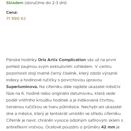
Skladem
(doručíme do 2-3 dní)
Cena:
71 990 Kč
Pánské hodinky
Oris Artix Complication
vás už na první
pohled zaujmou svým exkluzivním vzhledem. V centru
pozornosti stojí matně černý číselník, který zdobí výrazné
indexy a hodinové ručičky s povrchovou úpravou
Superluminova.
Na ciferníku dále najdete ukazatel měsíční
fáze na 6. hodině nebo originální datumovku, která vede
podél vnitřního kroužku hodinek a je indikovaná čtvrtou,
červenou ručičkou ve tvaru půlměsíce. Nechybí ani ukazatel
dne a měsíce, který je tentokrát umístěn ve středu ciferníku.
Ciferník je navíc chráněn vysoce odolným safírovým sklem s
antireflexní vrstvou. Ocelové pouzdro o průměru
42 mm
je