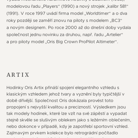
modelovou řadu „Players“ (1990) a nový strojek „kalibr 581“
(1991). V roce 1997 uvádí firma model „Worldtimer“ a o dva
roky později se zaměří znovu na piloty s modelem „BC3“
a novým designem. Po roce 2000 až do dnešní doby vydala
společnost jednu novinku za druhou, např. řadu „Artelier“
a pro piloty model „Oris Big Crown ProPilot Altimeter“.
ARTIX
Hodinky Oris Artix přináší spojení elegantního vzhledu s
klasickým vzhledem jehož tvary a vyznění byly typičtější v
době dřívější. Společnost Oris dokázala provést toto
propojení s nejvyšší kvalitou a precizností. Výsledkem jsou
tak modely hodinek, které lze vzít na své zápěstí a vypadat
stejně skvěle se slušivým oblekem jako s ležérním oblečením,
nebo dokonce v případě, kdy je zapotřebí sportovní vzhled.
Zajímavým prvkem kolekce bylo retrográdní počítadlo