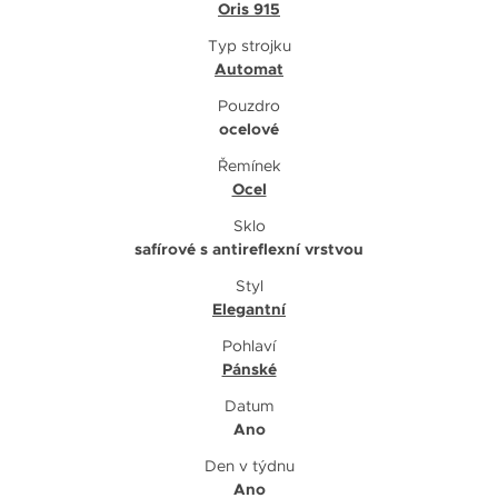
Oris 915
Typ strojku
Automat
Pouzdro
ocelové
Řemínek
Ocel
Sklo
safírové s antireflexní vrstvou
Styl
Elegantní
Pohlaví
Pánské
Datum
Ano
Den v týdnu
Ano