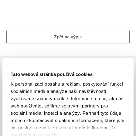
Zpět na výpis
Tato webová stránka používá cookies
K personalizaci obsahu a reklam, poskytování funkcí
ORIS
sociálních médií a analýze naší návštěvnosti
využíváme soubory cookie. Informace o tom, jak náš
Firma Oris byla založena v roce 1904 ve švýcarském
web používáte, sdílíme se svými partnery pro
městečku Hölstein a jméno dostala po nedaleko protékající
sociální média, inzerci a analýzy. Partneři tyto údaje
říčce. Společnost se rychle rozvíjela a postupně otevírala
mohou zkombinovat s dalšími informacemi, které jste
další závody, a to Holderbank (1906), Como (1908),
jim poskytli nebo které získali v důsledku toho, že
Courgenay (1916), Herbetswil (1925), Ziefen (1925) a Biel
používáte jejich služby.