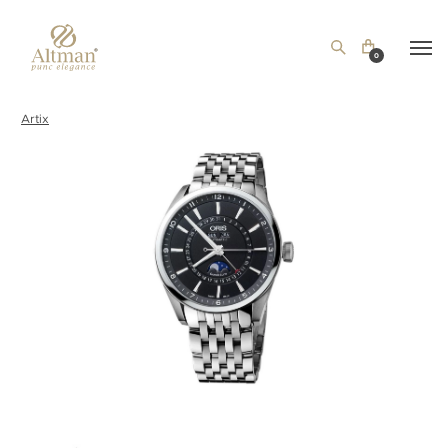
0
Artix