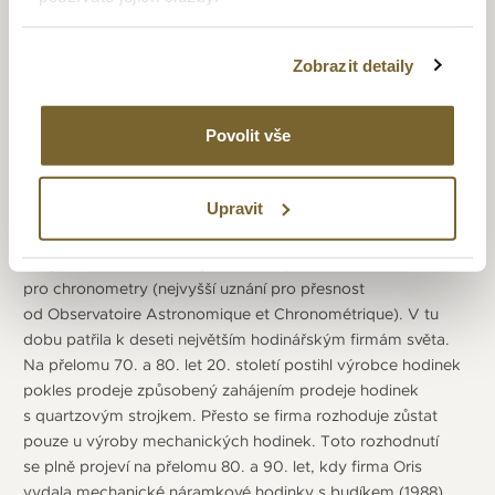
(1936). V roce 1925 společnost vydává své první
plnohodnotné náramkové hodinky a roku 1938 představila
své první hodinky pro piloty. Druhá světová válka znamenala
Zobrazit detaily
útlum výroby, ale firma se udržuje v chodu výrobou budíků
s 8 denní rezervou chodu. První hodinky s automatickým
Povolit vše
nátahem vydává v roce 1952 a pohání je strojek „kalibr 601“.
Další legendární počin firma vydává v roce 1965. Jedná
se o potápěčské hodinky s vodotěsností do 100 metrů,
Upravit
jednosměrně otočnou lunetou, která obsahuje časovou
stupnici a velké luminiscenční číslice. Roku 1968 vyvine firma
strojek „kalibr 652“, kterým získává plnou certifikaci
pro chronometry (nejvyšší uznání pro přesnost
od Observatoire Astronomique et Chronométrique). V tu
dobu patřila k deseti největším hodinářským firmám světa.
Na přelomu 70. a 80. let 20. století postihl výrobce hodinek
pokles prodeje způsobený zahájením prodeje hodinek
s quartzovým strojkem. Přesto se firma rozhoduje zůstat
pouze u výroby mechanických hodinek. Toto rozhodnutí
se plně projeví na přelomu 80. a 90. let, kdy firma Oris
vydala mechanické náramkové hodinky s budíkem (1988),