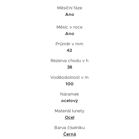
Měsíční fáze
Ano
Měsíc v roce
Ano
Průměr v mm
42
Rezerva chodu v h
38
Voděodolnost v m
100
Náramek
ocelový
Materiál lunety
Ocel
Barva číselníku
Černá