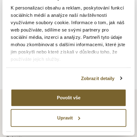
Materiál lunety
K personalizaci obsahu a reklam, poskytování funkcí
Ocel s PVD
sociálních médií a analýze naší návštěvnosti
Barva číselníku
využíváme soubory cookie. Informace o tom, jak náš
Perleťová
web používáte, sdílíme se svými partnery pro
sociální média, inzerci a analýzy. Partneři tyto údaje
mohou zkombinovat s dalšími informacemi, které jste
jim poskytli nebo které získali v důsledku toho, že
používáte jejich služby.
Zpět na výpis
Zobrazit detaily
Povolit vše
Upravit
BALMAIN