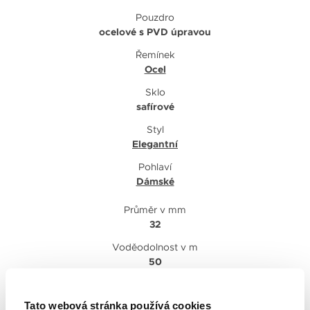
Pouzdro
ocelové s PVD úpravou
Řemínek
Ocel
Sklo
safírové
Styl
Elegantní
Pohlaví
Dámské
Průměr v mm
32
Voděodolnost v m
50
Náramek
ocelový s PVD úpravou
Tato webová stránka používá cookies