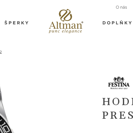
O nás
ŠPERKY
DOPLŇKY
2
HOD
PRES