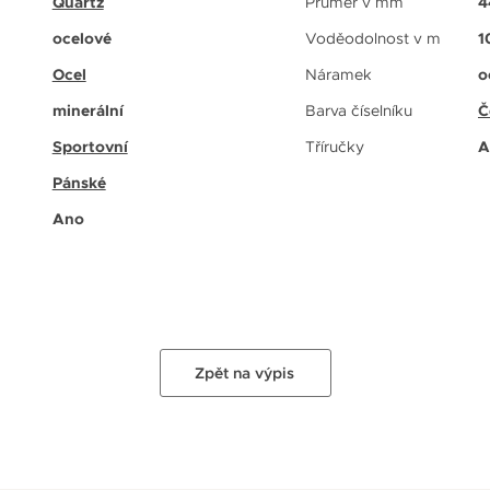
Quartz
Průměr v mm
4
ocelové
Voděodolnost v m
1
Ocel
Náramek
o
minerální
Barva číselníku
Č
Sportovní
Tříručky
A
Pánské
Ano
Zpět na výpis