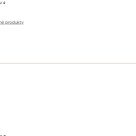
u
bné produkty
E