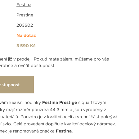
Festina
Prestige
203602
Na dotaz
3 590 Kč
ení již v prodeji. Pokud máte zájem, můžeme pro vás
robce a ověřit dostupnost.
ostupnost
vám luxusní hodinky
Festina Prestige
s quartzovým
nky mají rozměr pouzdra 44.3 mm a jsou vyrobeny z
 materiálů. Pouzdro je z kvalitní oceli a vrchní část pokrývá
í sklo. Celé provedení doplňuje kvalitní ocelový náramek.
nek je renomovaná značka
Festina
.