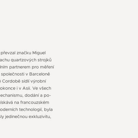
 převzal značku Miguel
machu quartzových strojků
álním partnerem pro měření
 společnosti v Barceloně
 Cordobě sídlí výrobní
okonce i v Asii. Ve všech
mechanismu, dodání a po-
získává na francouzském
oderních technologií, byla
y jedinečnou exkluzivitu,