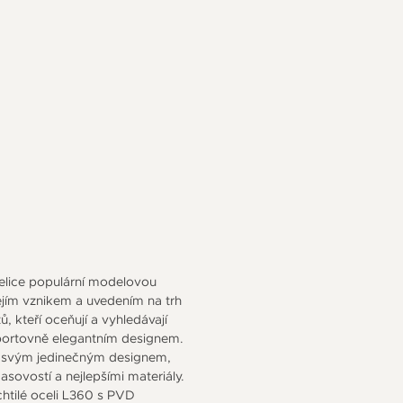
velice populární modelovou
ejím vznikem a uvedením na trh
 kteří oceňují a vyhledávají
 sportovně elegantním designem.
m svým jedinečným designem,
ovostí a nejlepšími materiály.
htilé oceli L360 s PVD