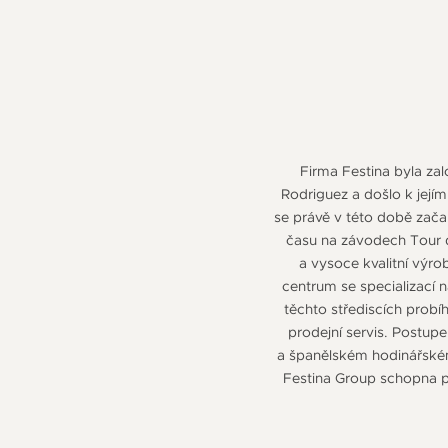
Firma Festina byla za
Rodriguez a došlo k její
se právě v této době zača
času na závodech Tour d
a vysoce kvalitní výr
centrum se specializací 
těchto střediscích prob
prodejní servis. Postu
a španělském hodinářském 
Festina Group schopna po