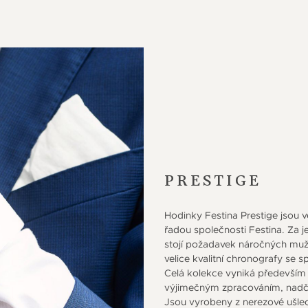
PRESTIGE
Hodinky Festina Prestige jsou 
řadou společnosti Festina. Za j
stojí požadavek náročných mužů,
velice kvalitní chronografy se
Celá kolekce vyniká předevší
výjimečným zpracováním, nadčas
Jsou vyrobeny z nerezové ušlec