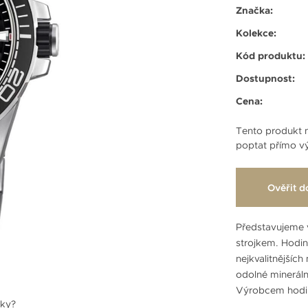
Značka:
Kolekce:
Kód produktu:
Dostupnost:
Cena:
Tento produkt n
poptat přímo vý
Ověřit d
Představujeme 
strojkem. Hodi
nejkvalitnějších
odolné mineráln
Výrobcem hodi
nky?