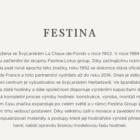
FESTINA
ložena ve Švýcarském La Chaux-de-Fonds v roce 1902. V roce 1984
mu začlenění do skupiny Festina-Lotus group. Díky začínajícímu roz
la psát nová epocha této značky, roku 1992 se dokonce stává ofici
e France a toto partnerství vydrželo až do roku 2016. Dnes je sídlo
obní centrum je vybudováno ve švýcarském Herbetswill. Ve španělské
na zlaté hodinky a dále společnost disponuje výrobními kapacitami d
íhá kompletní proces výroby hodinek: konstrukce, výroba, montáž 
pem času značka expanduje po celém světě a v rámci Festina Group 
trhu vedoucí postavení. Díky velkému úsilí o inovace a zavedení m
pularizovat materiály a postupy které její hodinářské výrobě přinesl
navíc nabízí opravdu širokou modelovou řadu hodinek.