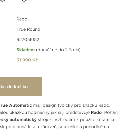
Rado
True Round
R27056152
Skladem
(doručíme do 2-3 dní)
51 990 Kč
dat do košíku
True Automatic
mají design typický pro značku Rado.
lou ukázkou hodinařiny jak si ji představuje
Rado
. Pohání
rský automatický
strojek. Vzhledem k použité keramice
 lesk po dlouhá léta a zároveň jsou lehké a pohodlné na