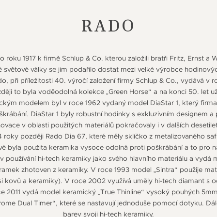
RADO
o roku 1917 k firmě Schlup & Co. kterou založili bratři Fritz, Ernst a
hé světové války se jim podařilo dostat mezi velké výrobce hodinových
 při příležitosti 40. výročí založení firmy Schlup & Co., vydává v r
zději to byla voděodolná kolekce „Green Horse“ a na konci 50. let 
ickým modelem byl v roce 1962 vydaný model DiaStar 1, který firma
krábání. DiaStar 1 byly robustní hodinky s exkluzivním designem a 
novace v oblasti použitých materiálů pokračovaly i v dalších desetile
 roky později Rado Dia 67, které měly sklíčko z metalizovaného safí
é byla použita keramika vysoce odolná proti poškrábání a to pro 
 v používání hi-tech keramiky jako svého hlavního materiálu a vydá
mek zhotoven z keramiky. V roce 1993 model „Sintra“ použije mate
i kovů a keramiky). V roce 2002 využívá uměly hi-tech diamant s 
e 2011 vydá model keramický „True Thinline“ vysoký pouhých 5mm a 
me Dual Timer“, které se nastavují jednoduše pomocí dotyku. Dále t
barev svoji hi-tech keramiky.