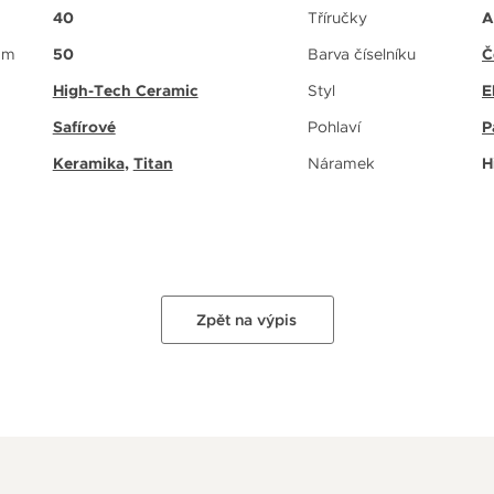
40
Tříručky
A
 m
50
Barva číselníku
Č
High-Tech Ceramic
Styl
E
Safírové
Pohlaví
P
Keramika
,
Titan
Náramek
H
Zpět na výpis