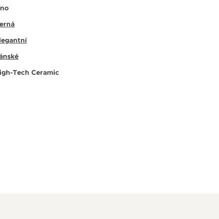
no
erná
legantní
ánské
igh-Tech Ceramic