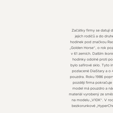
Začátky firmy se datují d
jejich rodičů a do dru
hodinek pod značkou Rado,
„Golden Horse“, o rok po
v 61 zemích. Dalším ikon
hodinky odolné proti poš
bylo safírové sklo. Tyto i
pozlacené DiaStary a o 4
pouzdra. Roku 1986 poprv
později firma pokračuje
model má pouzdro a nára
materiál vyrobený ze směs
na modelu „V10K“. V roc
bezkorunkové „HyperChro