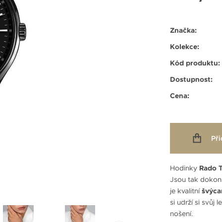
Značka:
Kolekce:
Kód produktu:
Dostupnost:
Cena:
Při
Hodinky
Rado 
Jsou tak dokona
je kvalitní
švýca
si udrží si svůj
nošení.