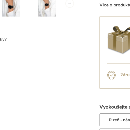
Více o produkt
nky?
Záru
Vyzkoušejte 
Plzeň - ná