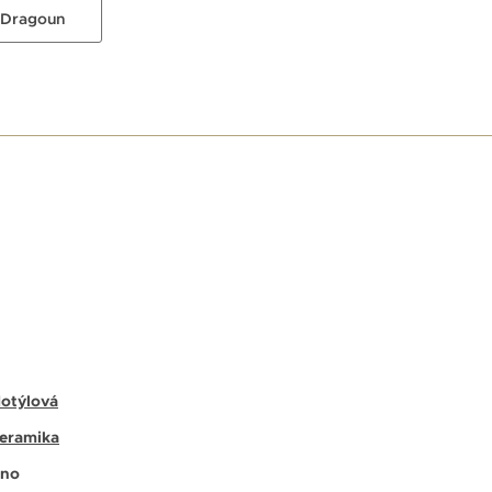
 Dragoun
E
otýlová
eramika
no