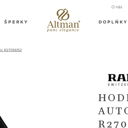
O nás
ŠPERKY
DOPLŇKY
ic R27056152
HOD
AUT
R270