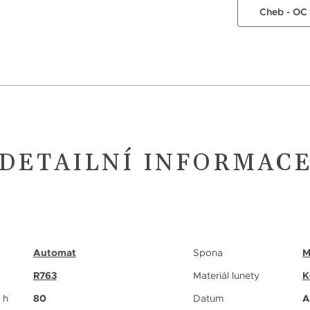
Cheb - OC
DETAILNÍ INFORMAC
Automat
Spona
M
R763
Materiál lunety
K
 h
80
Datum
A