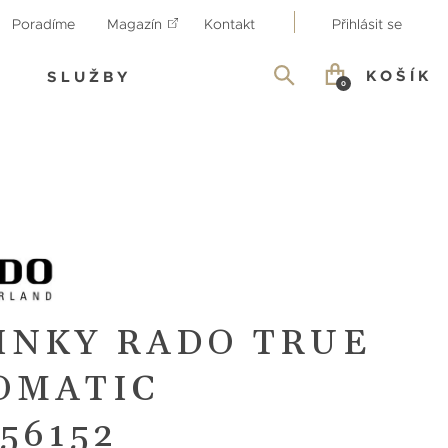
Poradíme
Magazín
Kontakt
Přihlásit se
KOŠÍK
SLUŽBY
0
INKY RADO TRUE
OMATIC
56152