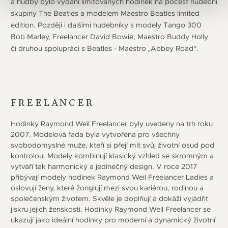
a hudby bylo vydání limitovaných hodinek na počest hudební
skupiny The Beatles a modelem Maestro Beatles limited
edition. Později i dalšími hudebníky s modely Tango 300
Bob Marley, Freelancer David Bowie, Maestro Buddy Holly
či druhou spolupráci s Beatles - Maestro „Abbey Road“.
FREELANCER
Hodinky Raymond Weil Freelancer byly uvedeny na trh roku
2007. Modelová řada byla vytvořena pro všechny
svobodomyslné muže, kteří si přejí mít svůj životní osud pod
kontrolou. Modely kombinují klasický vzhled se skromným a
vytváří tak harmonický a jedinečný design. V roce 2017
přibývají modely hodinek Raymond Weil Freelancer Ladies a
oslovují ženy, které žonglují mezi svou kariérou, rodinou a
společenským životem. Skvěle je doplňují a dokáží vyjádřit
jiskru jejich ženskosti. Hodinky Raymond Weil Freelancer se
ukazují jako ideální hodinky pro moderní a dynamický životní