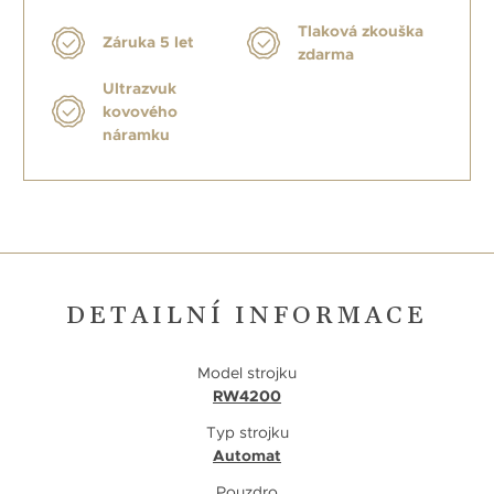
Tlaková zkouška
Záruka 5 let
zdarma
Ultrazvuk
kovového
náramku
DETAILNÍ INFORMACE
Model strojku
RW4200
Typ strojku
Automat
Pouzdro