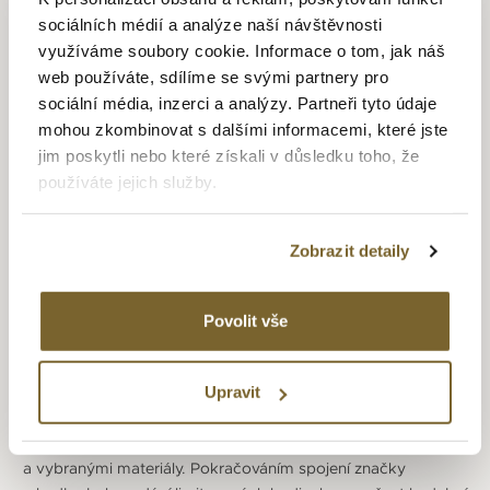
sociálních médií a analýze naší návštěvnosti
RAYMOND WEIL
využíváme soubory cookie. Informace o tom, jak náš
web používáte, sdílíme se svými partnery pro
Jako jeden z mála výrobců hodinek je Raymond Weil
sociální média, inzerci a analýzy. Partneři tyto údaje
od svého vzniku v roce 1976 po celou dobu rodinou firmou.
mohou zkombinovat s dalšími informacemi, které jste
Zakladatelem společnosti je pan Raymond Weil, který měl
jim poskytli nebo které získali v důsledku toho, že
vizi vytvářet vysoce kvalitní hodinky s originálním designem.
používáte jejich služby.
Jména jednotlivých modelových řad vybíral pan Weil
ze světa umění a hudby, například Toccata, Tango nebo
Amadeus vydaná v roce 1983, která je pojmenovaná podle
Zobrazit detaily
rakouského skladatele Amadea Mozarta. Roku 2006
ve firmě začíná pracovat již třetí generace, která dala podnět
k vzniku nových modelových řad. První je hi-tech řada
Povolit vše
Nabucco pro muže a druhou je řada Freelancer. O rok
později ji doplňuje další řada – Maestro, která poprvé
ve firemní historii obsahuje indikaci fáze měsíce
Upravit
u automatického strojku. Další řadou určenou výhradně
ženám je Noemia (2009), která oplývá jemnými rysy
a vybranými materiály. Pokračováním spojení značky