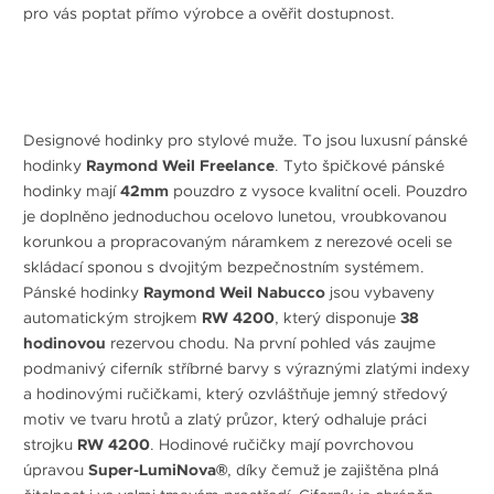
pro vás poptat přímo výrobce a ověřit dostupnost.
Designové hodinky pro stylové muže. To jsou luxusní pánské
hodinky
Raymond Weil Freelance
. Tyto špičkové pánské
hodinky mají
42mm
pouzdro z vysoce kvalitní oceli. Pouzdro
je doplněno jednoduchou ocelovo lunetou, vroubkovanou
korunkou a propracovaným náramkem z nerezové oceli se
skládací sponou s dvojitým bezpečnostním systémem.
Pánské hodinky
Raymond Weil Nabucco
jsou vybaveny
automatickým strojkem
RW 4200
, který disponuje
38
hodinovou
rezervou chodu. Na první pohled vás zaujme
podmanivý ciferník stříbrné barvy s výraznými zlatými indexy
a hodinovými ručičkami, který ozvláštňuje jemný středový
motiv ve tvaru hrotů a zlatý průzor, který odhaluje práci
strojku
RW 4200
. Hodinové ručičky mají povrchovou
úpravou
Super-LumiNova®
, díky čemuž je zajištěna plná