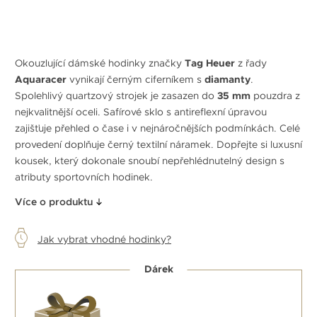
Okouzlující dámské hodinky značky
Tag Heuer
z řady
Aquaracer
vynikají černým ciferníkem s
diamanty
.
Spolehlivý quartzový strojek je zasazen do
35 mm
pouzdra z
nejkvalitnější oceli. Safírové sklo s antireflexní úpravou
zajišťuje přehled o čase i v nejnáročnějších podmínkách. Celé
provedení doplňuje černý textilní náramek. Dopřejte si luxusní
kousek, který dokonale snoubí nepřehlédnutelný design s
atributy sportovních hodinek.
Více o produktu
Jak vybrat vhodné hodinky?
Dárek