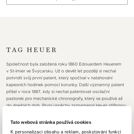
TAG HEUER
Společnost byla založená roku 1860 Edouardem Heuerem
v St-Imier ve Švýcarsku. Už o devět let později si nechal
potvrdit svůj první patent, který spočíval v natahování
kapesních hodinek pomocí korunky. Další významný patent
přišel v roce 1887, kdy si nechal patentovat oscilační
pastorek pro mechanické chronografy, který se používá až
do dnešních dob. První úspěchy zaznamenal Heuer stříbrnou
medailí na mezinárodním veletrhu v Amsterdamu (1883).
Další získal o 6 let později v Paříži. Na začátku 20. století
Tato webová stránka používá cookies
se firma začala věnovat i přesným chronografům,
K personalizaci obsahu a reklam, poskytování funkcí
patentovala si Pulsmetr (1908), který se používá do teď. Dále