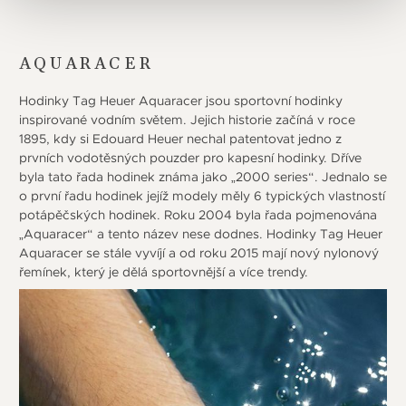
AQUARACER
Hodinky Tag Heuer Aquaracer jsou sportovní hodinky
inspirované vodním světem. Jejich historie začíná v roce
1895, kdy si Edouard Heuer nechal patentovat jedno z
prvních vodotěsných pouzder pro kapesní hodinky. Dříve
byla tato řada hodinek známa jako „2000 series“. Jednalo se
o první řadu hodinek jejíž modely měly 6 typických vlastností
potápěčských hodinek. Roku 2004 byla řada pojmenována
„Aquaracer“ a tento název nese dodnes. Hodinky Tag Heuer
Aquaracer se stále vyvíjí a od roku 2015 mají nový nylonový
řemínek, který je dělá sportovnější a více trendy.