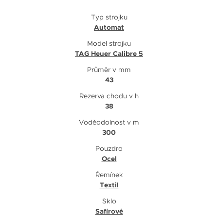
Typ strojku
Automat
Model strojku
TAG Heuer Calibre 5
Průměr v mm
43
Rezerva chodu v h
38
Voděodolnost v m
300
Pouzdro
Ocel
Řemínek
Textil
Sklo
Safírové