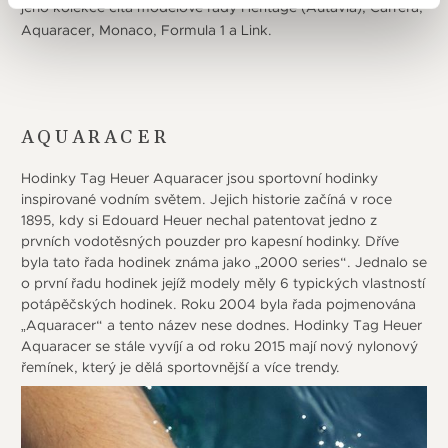
jeho kolekce čítá modelové řady Heritage (Autavia), Carrera,
Aquaracer, Monaco, Formula 1 a Link.
AQUARACER
Hodinky Tag Heuer Aquaracer jsou sportovní hodinky
inspirované vodním světem. Jejich historie začíná v roce
1895, kdy si Edouard Heuer nechal patentovat jedno z
prvních vodotěsných pouzder pro kapesní hodinky. Dříve
byla tato řada hodinek známa jako „2000 series“. Jednalo se
o první řadu hodinek jejíž modely měly 6 typických vlastností
potápěčských hodinek. Roku 2004 byla řada pojmenována
„Aquaracer“ a tento název nese dodnes. Hodinky Tag Heuer
Aquaracer se stále vyvíjí a od roku 2015 mají nový nylonový
řemínek, který je dělá sportovnější a více trendy.