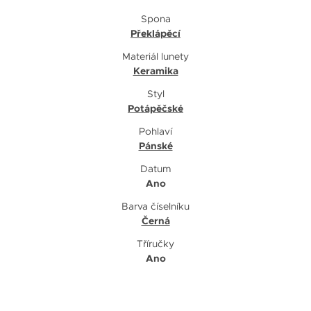
Spona
Překlápěcí
Materiál lunety
Keramika
Styl
Potápěčské
Pohlaví
Pánské
Datum
Ano
Barva číselníku
Černá
Tříručky
Ano