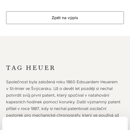
Zpět na výpis
TAG HEUER
Společnost byla založená roku 1860 Edouardem Heuerem
v St-Imier ve Švýcarsku. Už o devět let později si nechal
potvrdit svůj první patent, který spočíval v natahování
kapesních hodinek pomocí korunky. Další významný patent
přišel v roce 1887, kdy si nechal patentovat oscilační
pastorek pro mechanické chronografy, který se používá až
do dnešních dob. První úspěchy zaznamenal Heuer stříbrnou
medailí na mezinárodním veletrhu v Amsterdamu (1883).