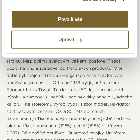
Začátek firmy Tissot se datuje do roku 1853, kdy ji
ve švýcarském městě Le Locle založili Charles-Félicien Tissot
a jeho syn Charles-Émile Tissot. Od začátku exportovali
Povolit vše
hodinky do Spojených států amerických a od roku 1858 také
do Ruska. Ruský trh byl největším odbytištěm hodinek Tissot
až do říjnové revoluce v roce 1917. Druhé desetiletí 20. století
Upravit
ovlivnily vzhled hodinek nejvíce styly Art Nouveau a Art
Deco a po technické stránce vydání vlastního hodinového
strojku. Mezi dvěma světovými válkami posiloval Tissot
pozici na trhu a zvětšoval portfólio svých produktů. V té
době byl spojen s firmou Omega (společná značka byla
používána jen chvíli). . Od roku 1953 byl jejím ředitelem
Edouard-Louis Tissot. Ten ke konci 50. let reorganizoval
výrobu a zjednodušil nabídku hodinek díky principu „jednoho
kalibru“. Ke stoletému výročí vydal Tissot model „Navigator“
s 24 časovými zónami. 70. a 80. léta 20. století
experimentuje Tissot s novými materiály při výrobě hodinek
jako například kamenem (1985), perletí (1986) či dřevem
(1987). Dále začíná používat i Quartzové strojky. Unikátem