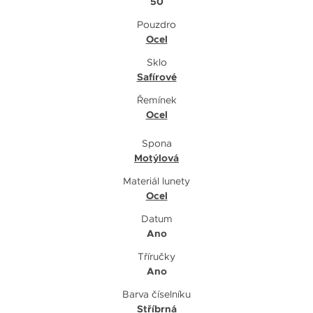
50
Pouzdro
Ocel
Sklo
Safírové
Řemínek
Ocel
Spona
Motýlová
Materiál lunety
Ocel
Datum
Ano
Tříručky
Ano
Barva číselníku
Stříbrná