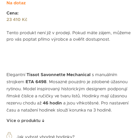
Na dotaz
Cena:
23 410 Kč
Tento produkt není již v prodeji. Pokud máte zájem, můžeme
pro vás poptat přímo výrobce a ověřit dostupnost.
Elegantní
Tissot Savonnette Mechanical
s manuálním
strojkem
ETA 6498
. Mosazné pouzdro je zdobené úžasnou
rytinou. Model inspirovaný historickým designem podporují
římské číslice a ručičky ve tvaru listů. Hodinky mají úžasnou
rezervu chodu až
46 hodin
a jsou vlhkotěsné. Pro nastavení
času a natažení hodinek slouží korunka na 3 hodině.
Více o produktu
Jak vybrat vhodné hodinky?