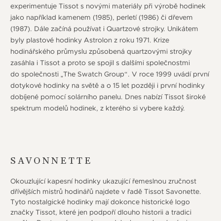
experimentuje Tissot s novými materiály při výrobě hodinek
jako například kamenem (1985), perletí (1986) či dřevem
(1987). Dále začíná používat i Quartzové strojky. Unikátem
byly plastové hodinky Astrolon z roku 1971. Krize
hodinářského průmyslu způsobená quartzovými strojky
zasáhla i Tissot a proto se spojil s dalšími společnostmi
do společnosti „The Swatch Group“. V roce 1999 uvádí první
dotykové hodinky na světě a o 15 let později i první hodinky
dobíjené pomocí solárního panelu. Dnes nabízí Tissot široké
spektrum modelů hodinek, z kterého si vybere každý.
SAVONNETTE
Okouzlující kapesní hodinky ukazující řemeslnou zručnost
dřívějších mistrů hodinářů najdete v řadě Tissot Savonette.
Tyto nostalgické hodinky mají dokonce historické logo
značky Tissot, které jen podpoří dlouho historii a tradici