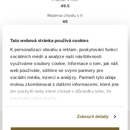
49.5
Rezerva chodu v h
49
Voděodolnost v m
0
Tato webová stránka používá cookies
Barva číselníku
K personalizaci obsahu a reklam, poskytování funkcí
Bílá
sociálních médií a analýze naší návštěvnosti
využíváme soubory cookie. Informace o tom, jak náš
web používáte, sdílíme se svými partnery pro
sociální média, inzerci a analýzy. Partneři tyto údaje
mohou zkombinovat s dalšími informacemi, které jste
jim poskytli nebo které získali v důsledku toho, že
Zpět na výpis
používáte jejich služby.
Zobrazit detaily