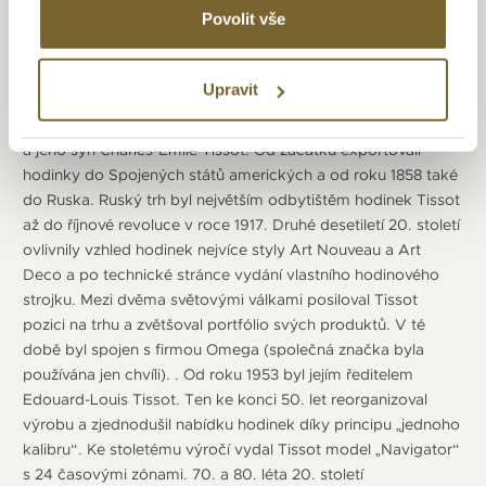
Povolit vše
TISSOT
Upravit
Začátek firmy Tissot se datuje do roku 1853, kdy ji
ve švýcarském městě Le Locle založili Charles-Félicien Tissot
a jeho syn Charles-Émile Tissot. Od začátku exportovali
hodinky do Spojených států amerických a od roku 1858 také
do Ruska. Ruský trh byl největším odbytištěm hodinek Tissot
až do říjnové revoluce v roce 1917. Druhé desetiletí 20. století
ovlivnily vzhled hodinek nejvíce styly Art Nouveau a Art
Deco a po technické stránce vydání vlastního hodinového
strojku. Mezi dvěma světovými válkami posiloval Tissot
pozici na trhu a zvětšoval portfólio svých produktů. V té
době byl spojen s firmou Omega (společná značka byla
používána jen chvíli). . Od roku 1953 byl jejím ředitelem
Edouard-Louis Tissot. Ten ke konci 50. let reorganizoval
výrobu a zjednodušil nabídku hodinek díky principu „jednoho
kalibru“. Ke stoletému výročí vydal Tissot model „Navigator“
s 24 časovými zónami. 70. a 80. léta 20. století