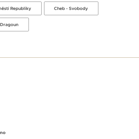
městí Republiky
Cheb - Svobody
 Dragoun
E
no