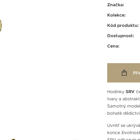
Značka:
Kolekce:
Kód produktu:
Dostupnost:
Cena:
Při
Hodinky
SRV
če
tvary a abstrakt
Samotný model v
bohaté dědictví
Uvnitř se ukrýv
konce životnost
SRV odkazuje 