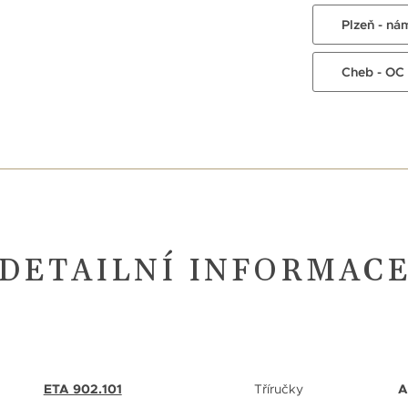
Plzeň - ná
Cheb - OC
DETAILNÍ INFORMAC
ETA 902.101
Tříručky
A