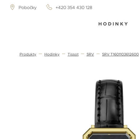
Pobočky
+420 354 430 128
HODINKY
Produkty
Hodinky
Tissot
SRV
SRV T1601103612600