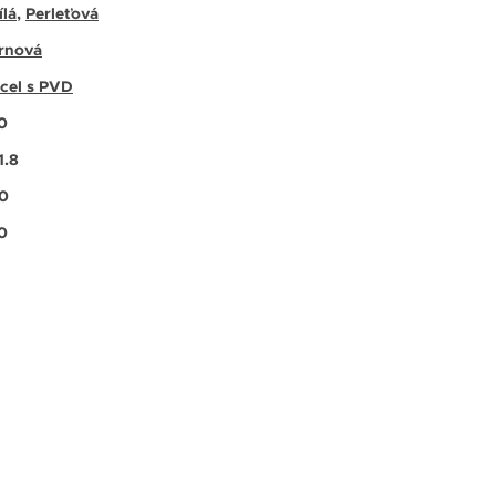
ílá
,
Perleťová
rnová
cel s PVD
0
1.8
0
0