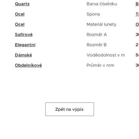
Quartz
Barva číselníku
B
Ocel
Spona
T
Ocel
Materiál lunety
O
Safírové
Rozměr A
3
Elegantní
Rozměr B
2
Dámské
Voděodolnost v m
5
Obdelníkové
Průměr v mm
3
Zpět na výpis