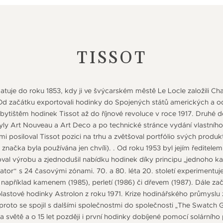
TISSOT
atuje do roku 1853, kdy ji ve švýcarském městě Le Locle založili Char
 Od začátku exportovali hodinky do Spojených států amerických a o
ytištěm hodinek Tissot až do říjnové revoluce v roce 1917. Druhé dese
tyly Art Nouveau a Art Deco a po technické stránce vydání vlastního
 posiloval Tissot pozici na trhu a zvětšoval portfólio svých produk
načka byla používána jen chvíli). . Od roku 1953 byl jejím ředitele
oval výrobu a zjednodušil nabídku hodinek díky principu „jednoho ka
tor“ s 24 časovými zónami. 70. a 80. léta 20. století experimentuj
 například kamenem (1985), perletí (1986) či dřevem (1987). Dále zač
 plastové hodinky Astrolon z roku 1971. Krize hodinářského průmysl
a proto se spojil s dalšími společnostmi do společnosti „The Swatch
 světě a o 15 let později i první hodinky dobíjené pomocí solárního 