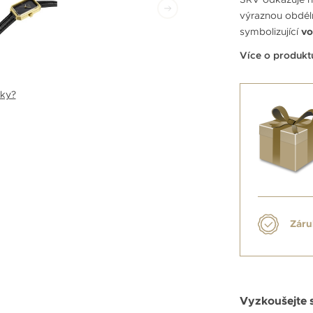
výraznou obdéln
symbolizující
vo
Více o produkt
nky?
Záru
Vyzkoušejte 