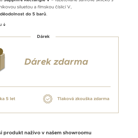
íkovou siluetou a římskou číslicí V,
děodolnost do 5 barů
.
u
Dárek
Dárek zdarma
ka 5 let
Tlaková zkouška zdarma
si produkt naživo v našem showroomu