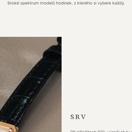
široké spektrum modelů hodinek, z kterého si vybere každý.
SRV
Při příležitosti 100. výročí styl