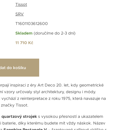
Tissot
SRV
T1601103612600
Skladem
(doručíme do 2-3 dní)
11 710 Kč
dat do košíku
rpají inspiraci z éry Art Deco 20. let, kdy geometrické
ní vzory určovaly styl architektury, designu i módy.
ychází z reinterpretace z roku 1975, která navazuje na
 značky Tissot.
á
quartzový strojek
s vysokou přesností a ukazatelem
i baterie, díky kterému budete mít vždy náskok. Název
na
Sapphire Rectangle V
– fazetované safírové sklíčko s