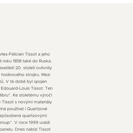
les-Félicien Tissot a jeho
d roku 1858 také do Ruska.
tiletí 20. století ovlivnily
 hodinového strojku. Mezi
tů. V té době byl spojen
m Edouard-Louis Tissot. Ten
libru“. Ke stoletému výročí
e Tissot s novými materiály
íná používat i Quartzové
u způsobená quartzovými
 Group“. V roce 1999 uvádí
panelu. Dnes nabízí Tissot