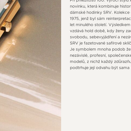
novinku, která kombinuje histor
dámské hodinky SRV. Kolekce č
1975, jenž byl sám reinterpreta
let minulého století. Výsledkem
vzdává hold době, kdy ženy za
svobodu, sebevyjádření a nezá
SRV je fazetované safírové skl
Je symbolem mnoha podob žens
nezávislé, profesní, společensk
modelů, z nichž každý zdůrazňuj
podtrhuje její odvahu být sama