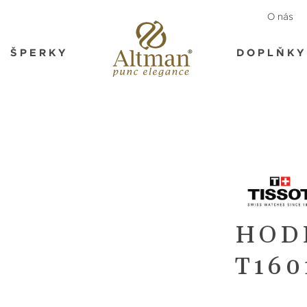
O nás
ŠPERKY
DOPLŇKY
HOD
T160