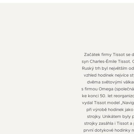
Začátek firmy Tissot se d
syn Charles-Émile Tissot.
Ruský trh byl největším odb
vzhled hodinek nejvíce s
dvěma světovými válkami
s firmou Omega (společná z
ke konci 50. let reorganiz
vydal Tissot model „Naviga
při výrobě hodinek jako
strojky. Unikátem byly
strojky zasáhla i Tissot 
první dotykové hodinky na