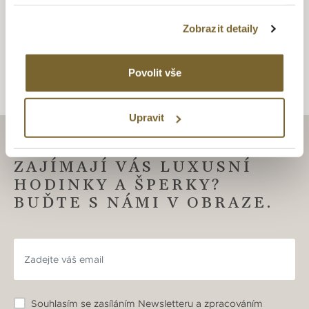
zlatníků mění v opravdové šperkařské skvosty vhodné
obdivu. Šperky v nadčasovém designu s puncem grácie a
Zobrazit detaily
elegance.
Povolit vše
Upravit
ZAJÍMAJÍ VÁS LUXUSNÍ
HODINKY A ŠPERKY?
BUĎTE S NÁMI V OBRAZE.
Souhlasím se zasíláním Newsletteru a zpracováním