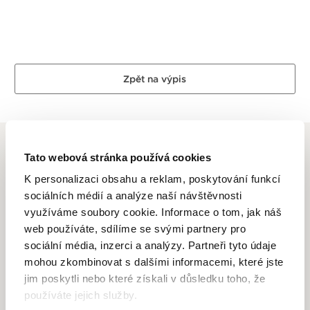
Zpět na výpis
Tato webová stránka používá cookies
K personalizaci obsahu a reklam, poskytování funkcí
ALTMAN DIAMOND
sociálních médií a analýze naší návštěvnosti
využíváme soubory cookie. Informace o tom, jak náš
web používáte, sdílíme se svými partnery pro
Dlouhletá zkušenost, odborné znalosti, láska k řemeslu a
sociální média, inzerci a analýzy. Partneři tyto údaje
zlatnické dovednosti je to, co se odráží ve špercích Altman
mohou zkombinovat s dalšími informacemi, které jste
Diamond. Drahé kovy ve spojení s krásnými a ušlechtilými
jim poskytli nebo které získali v důsledku toho, že
diamanty, které jsou pečlivě a znalecky vybírané pod
dohledem opravdových odborníků se v rukách zručných
používáte jejich služby.