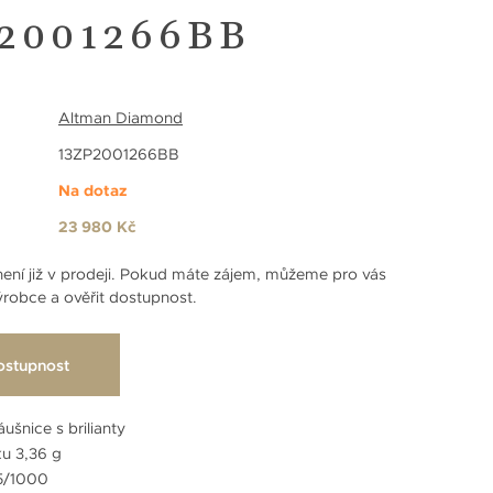
2001266BB
Altman Diamond
13ZP2001266BB
Na dotaz
23 980 Kč
ení již v prodeji. Pokud máte zájem, můžeme pro vás
robce a ověřit dostupnost.
ostupnost
ušnice s brilianty
u 3,36 g
85/1000