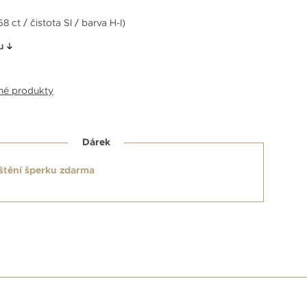
68 ct / čistota SI / barva H-I)
u
bné produkty
Dárek
štění šperku zdarma