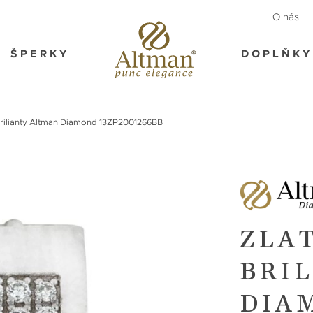
O nás
ŠPERKY
DOPLŇKY
 brilianty Altman Diamond 13ZP2001266BB
ZLA
BRI
DIA