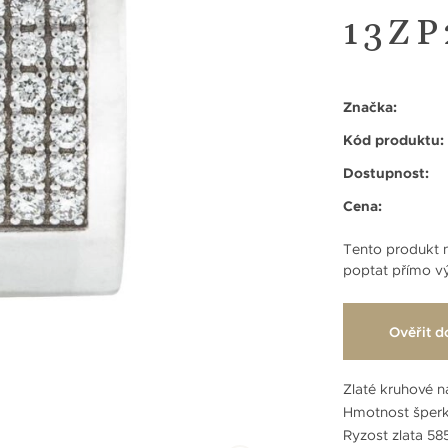
13ZP
Značka:
Kód produktu:
Dostupnost:
Cena:
Tento produkt n
poptat přímo vý
Ověřit d
Zlaté kruhové ná
Hmotnost šperk
Ryzost zlata 5