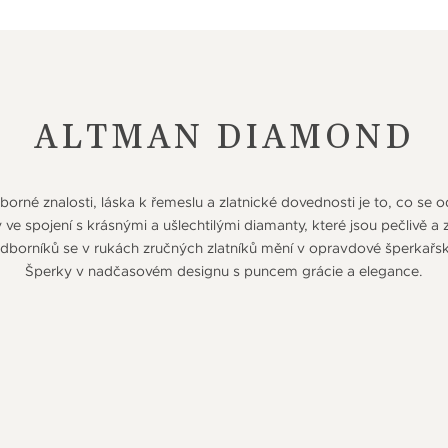
ALTMAN DIAMOND
orné znalosti, láska k řemeslu a zlatnické dovednosti je to, co se 
e spojení s krásnými a ušlechtilými diamanty, které jsou pečlivě a
orníků se v rukách zručných zlatníků mění v opravdové šperkařs
Šperky v nadčasovém designu s puncem grácie a elegance.