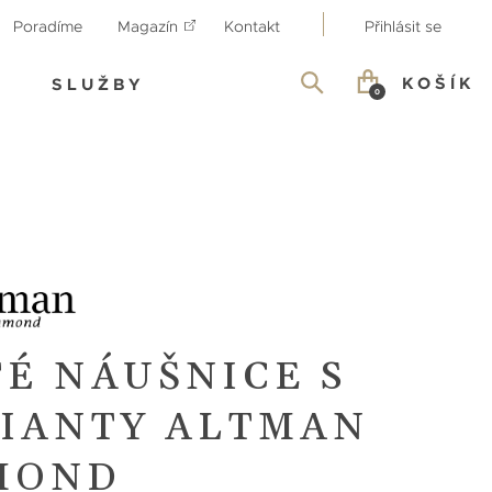
Poradíme
Magazín
Kontakt
Přihlásit se
KOŠÍK
SLUŽBY
0
TÉ NÁUŠNICE S
LIANTY ALTMAN
MOND