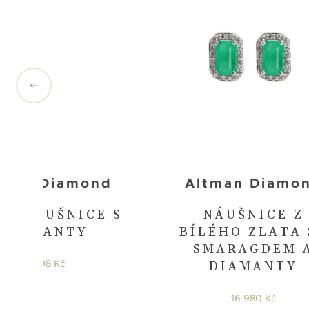
tman Diamond
Altman Diamo
TÉ NÁUŠNICE S
NÁUŠNICE Z
DIAMANTY
BÍLÉHO ZLATA 
SMARAGDEM 
17 998 Kč
DIAMANTY
16 980 Kč