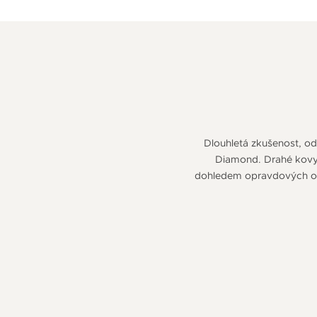
Dlouhletá zkušenost, odb
Diamond. Drahé kovy v
dohledem opravdových odb