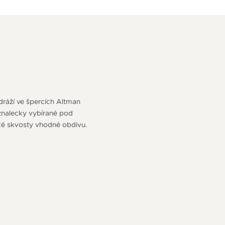
odráží ve špercích Altman
 znalecky vybírané pod
ké skvosty vhodné obdivu.